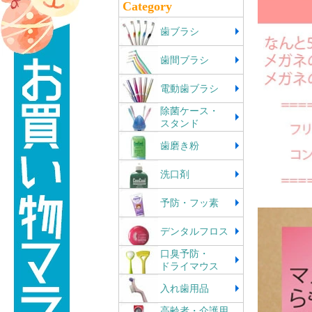
Category
歯ブラシ
歯間ブラシ
電動歯ブラシ
除菌ケース・
スタンド
歯磨き粉
洗口剤
予防・フッ素
デンタルフロス
口臭予防・
ドライマウス
入れ歯用品
高齢者・介護用