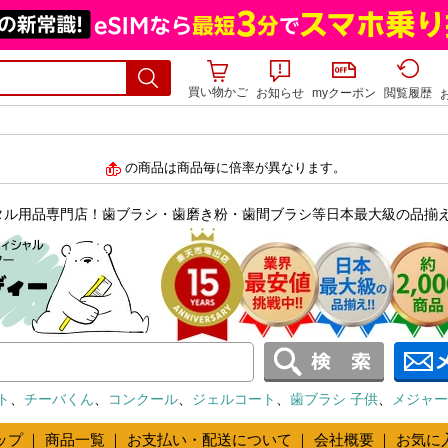
買い物かご
お知らせ
myクーポン
閲覧履歴
の商品は商品毎に倍率が異なります。
タル用品専門店！歯ブラシ・歯磨き粉・歯間ブラシ等日本最大級の品揃
ト
、
チーバくん
、
コンクール
、
ジェルコート
、
歯ブラシ 子供
、
メジャー
ップ
｜
商品一覧
｜
お支払い・配送について
｜
会社概要
｜
お気に