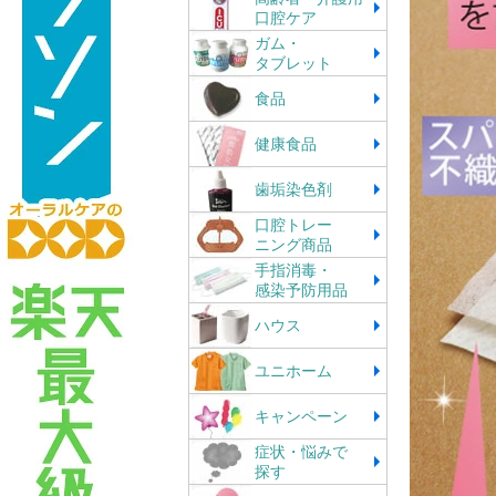
口腔ケア
ガム・
タブレット
食品
健康食品
歯垢染色剤
口腔トレー
ニング商品
手指消毒・
感染予防用品
ハウス
ユニホーム
キャンペーン
症状・悩みで
探す