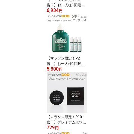
倍！】お一人様1回限り1
6,934
セットまで！ウエルテッ
円
ク コンクール ConCool
フッ素コート歯みがきジ
ェル ジェルコートF 90ml
1450ppm キシリトール
配合 研磨剤なし 6本セッ
ト+サンプル5g×12本付
【発泡剤無配合】【メー
ル便不可】【送料無料】
【マラソン限定！P2
倍！】お一人様1回限り1
5,800
セットまで！【医薬部外
円
品】ウエルテック コンク
ール ConCool 薬用マウ
スウォッシュ デンタルリ
ンス 洗口液 口臭予防 コ
ンクールF 100ml 6本セ
ット+おまけサンプル7ml
×10本付【メール便不
可】【送料無料】
【マラソン限定！P10
倍！】プレミアムホワイ
729
トデンタルフロス 50m
円
フッ素配合 WAX付 1個