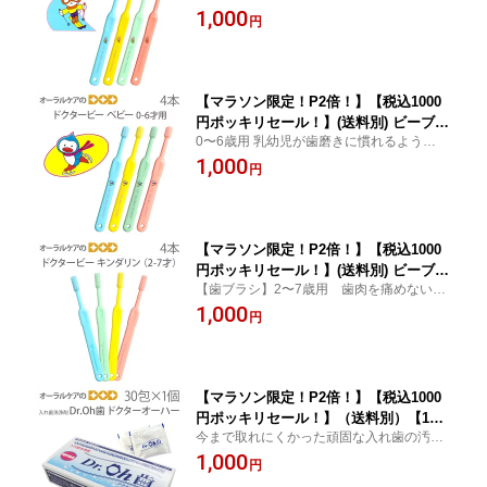
1本を仕上げ磨きするための超スモールヘッ
1,000
タービー マンマ 4本【メール便可 4セッ
円
ド歯肉を痛めないように毛先が丸くカット
トまで】
されている歯ブラシです！
【マラソン限定！P2倍！】【税込1000
円ポッキリセール！】(送料別) ビーブラ
0〜6歳用 乳幼児が歯磨きに慣れるように自
ンド 子供歯ブラシ ドクタービー ベビー
分で持つタイプ
1,000
やわらかめ 0〜6歳 こども歯ブラシ 4本
円
【メール便可 5セットまで】
【マラソン限定！P2倍！】【税込1000
円ポッキリセール！】(送料別) ビーブラ
【歯ブラシ】2〜7歳用 歯肉を痛めないよ
ンド 子供歯ブラシ ドクタービー キンダ
うに毛先が丸くカット（ラウンド・カッ
1,000
リン かため 2〜7歳 こども歯ブラシ 4本
円
ト）
【メール便可 4セットまで】
【マラソン限定！P2倍！】【税込1000
円ポッキリセール！】（送料別）【1
今まで取れにくかった頑固な入れ歯の汚れ
個】GCSI Dr.OH歯 ドクターオーハー 3
が、綺麗に取れる！高齢者・介護用口腔ケ
1,000
g×30包 入れ歯洗浄剤【洗浄剤祭】【メ
円
アに
ール便不可】