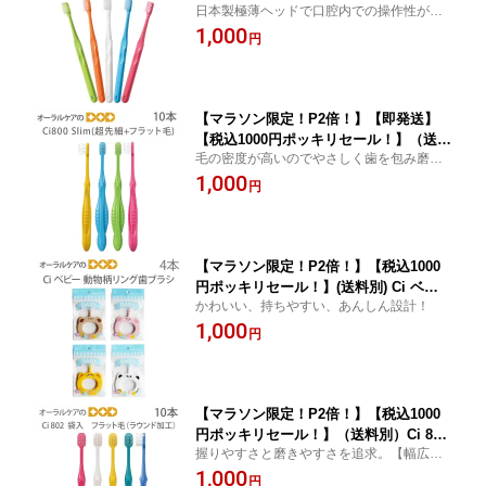
日本製極薄ヘッドで口腔内での操作性が抜
00シリーズ（フラット毛/ラウンド加
群
1,000
工）【メール便可 4セットまで】
円
【マラソン限定！P2倍！】【即発送】
【税込1000円ポッキリセール！】（送料
毛の密度が高いのでやさしく歯を包み磨き
別）10本 歯ブラシ Ci800Slim（超先細
ごたえがありお勧め
1,000
＋フラット毛）【メール便可 2セット
円
（20本）まで】
【マラソン限定！P2倍！】【税込1000
円ポッキリセール！】(送料別) Ci ベビ
かわいい、持ちやすい、あんしん設計！
ー 子供歯ブラシ 動物柄リング歯ブラシ
1,000
こども 乳幼児 赤ちゃん 4本セット【メ
円
ール便可 2セット(8本)まで】
【マラソン限定！P2倍！】【税込1000
円ポッキリセール！】（送料別）Ci 802
握りやすさと磨きやすさを追求。【幅広ヘ
袋入 フラット毛（ラウンド加工）ふつ
ッド】
1,000
う 10本セット【メール便可 2セットま
円