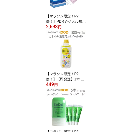
【マラソン限定！P2
倍！】PDR かさね 5層マ
2,693
スク 日本製 30枚入り
円
【花粉症対策】【感染対
策】【高機能】【個包装
ではございません】【メ
ール便不可】
【マラソン限定！P2
倍！】【即発送】1本 兼
449
一薬品 消毒用エタノール
円
MIX 500ml【医薬部外
品】【カビ・食中毒予防
のための】【感染対策】
【メール便不可】
【マラソン限定！P2