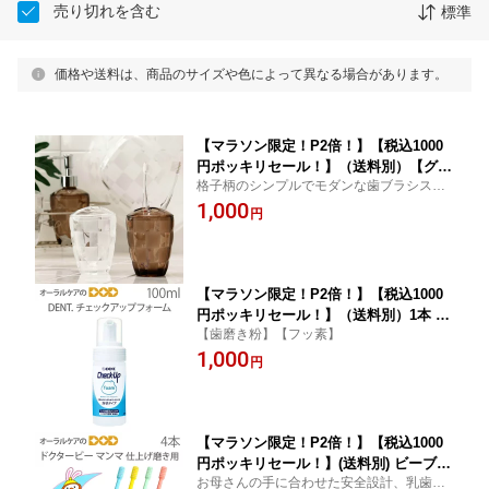
売り切れを含む
標準
価格や送料は、商品のサイズや色によって異なる場合があります。
【マラソン限定！P2倍！】【税込1000
円ポッキリセール！】（送料別）【グリ
格子柄のシンプルでモダンな歯ブラシスタ
ッド】（クリアー/ブラウン）（歯ブラ
ンド
1,000
シスタンド）格子柄がおしゃれな飽きの
円
こないシンプルデザイン【メール便不
可】
【マラソン限定！P2倍！】【税込1000
円ポッキリセール！】（送料別）1本 D
【歯磨き粉】【フッ素】
ENT チェックアップ フォーム 100ml フ
1,000
ッ化物配合ハミガキ剤（泡状タイプ）
円
【歯磨き粉】【フッ素】【医薬部外品】
【メール便不可】
【マラソン限定！P2倍！】【税込1000
円ポッキリセール！】(送料別) ビーブラ
お母さんの手に合わせた安全設計、乳歯1本
ンド 仕上げ磨き用子供用歯ブラシ ドク