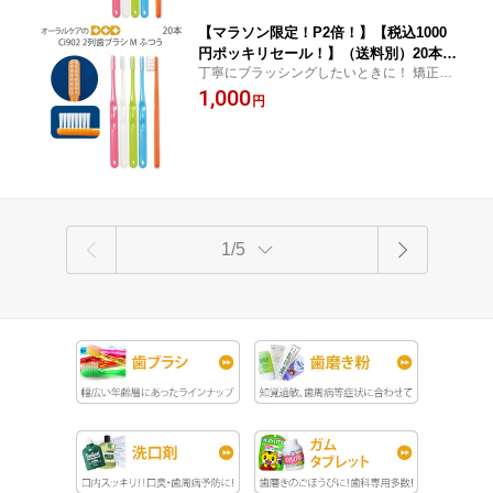
【マラソン限定！P2倍！】【税込1000
円ポッキリセール！】（送料別）20本
丁寧にブラッシングしたいときに！ 矯正中
Ci902（M ふつう）【2列】【メール便
の方にもおすすめ！
1,000
可 2セットまで】
円
1/5