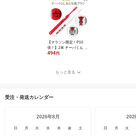
【メール便可 12個ま
で】
【マラソン限定！P10
倍！】2本 チーバくん お
494
とな歯ブラシ 2色アソー
円
ト 日本製【キャラクター
大好き】【メール便可 1
0セット（20本）まで】
もっと見る
受注・発送カレンダー
2026年8月
20
日
月
火
水
木
金
土
日
月
火