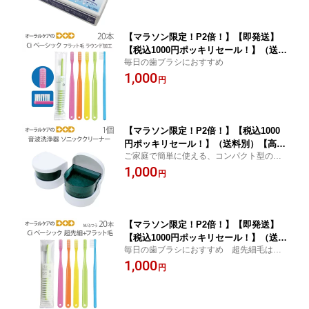
【マラソン限定！P2倍！】【即発送】
【税込1000円ポッキリセール！】（送料
毎日の歯ブラシにおすすめ
別）【歯科医院専用】Ci ベーシック フ
1,000
ラット毛（ラウンド加工） 歯ブラシ 20
円
本入【メール便可 2セット（40本）ま
で】
【マラソン限定！P2倍！】【税込1000
円ポッキリセール！】（送料別）【高齢
ご家庭で簡単に使える、コンパクト型の振
者・介護用口腔ケア】 ソニッククリー
動派クリーナーです。清潔な入れ歯で気持
1,000
ナー 小型音波洗浄器 入れ歯ケース【メ
円
ちいい毎日を。
ール便不可】
【マラソン限定！P2倍！】【即発送】
【税込1000円ポッキリセール！】（送料
毎日の歯ブラシにおすすめ 超先細毛は歯
別）【歯科医院専用】Ci ベーシック 超
垢をやさしく除去できます
1,000
先細+毛 フラット毛 M/ふつう 歯ブラシ
円
20本入【メール便可 2セット（40本）ま
で】