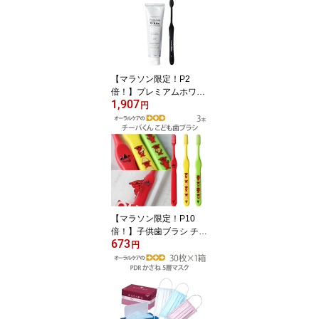
【マラソン限定！P2
倍！】プレミアムホワイ
1,907
ト特別セット 歯磨き粉1
円
本＋歯ブラシ1本セット
ホワイトニングだけでは
終わらないトータルケア
セット ギフト【発泡剤無
配合】【父の日】【メー
ル便不可】
【マラソン限定！P10
倍！】子供歯ブラシ チー
673
バくん こども歯ブラシ 3
円
色アソート 日本製 3本
【キャラクター大好き】
【メール便可 10セット(3
0本)まで】