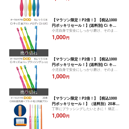
で】
【マラソン限定！P2倍！】【税込1000
円ポッキリセール！】(送料別) Ci キッ
小児自身で安全にしっかり磨け、そのまま
ズ 子供歯ブラシ M(ふつう) 3〜5歳用 こ
仕上げ磨きに続く設計です！
1,000
ども歯ブラシ メロディ 12本 【メール便
円
可 3セットまで】
【マラソン限定！P2倍！】【税込1000
円ポッキリセール！】(送料別) Ci キッ
小児自身で安全にしっかり磨け、そのまま
ズ 子供歯ブラシ M(ふつう) 5〜8歳用 こ
仕上げ磨きに続く設計です！
1,000
ども歯ブラシ ブラッシング 12本【メー
円
ル便可 3セットまで】
【マラソン限定！P2倍！】【税込1000
円ポッキリセール！】（送料別）20本 C
丁寧にブラッシングしたいときに！ 矯正中
i900 超先細＋フラット毛【2列】【メー
の方にもおすすめ！
1,000
ル便可 2セットまで】
円