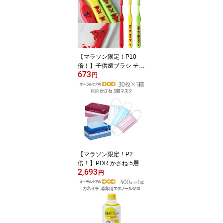
終わらないトータルケア
セット ギフト【発泡剤無
配合】【父の日】【メー
ル便不可】
【マラソン限定！P10
倍！】子供歯ブラシ チー
673
バくん こども歯ブラシ 3
円
色アソート 日本製 3本
【キャラクター大好き】
【メール便可 10セット(3
0本)まで】
【マラソン限定！P2
倍！】PDR かさね 5層マ
2,693
スク 日本製 30枚入り
円
【花粉症対策】【感染対
策】【高機能】【個包装
ではございません】【メ
ール便不可】