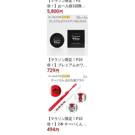
【マラソン限定！P2
倍！】お一人様1回限り1
5,800
セットまで！【医薬部外
円
品】ウエルテック コンク
ール ConCool 薬用マウ
スウォッシュ デンタルリ
ンス 洗口液 口臭予防 コ
ンクールF 100ml 6本セ
ット+おまけサンプル7ml
×10本付【メール便不
可】【送料無料】
【マラソン限定！P10
倍！】プレミアムホワイ
729
トデンタルフロス 50m
円
フッ素配合 WAX付 1個
【メール便可 12個ま
で】
【マラソン限定！P10
倍！】2本 チーバくん お
494
とな歯ブラシ 2色アソー
円
ト 日本製【キャラクター