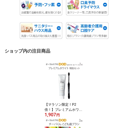
ショップ内の注目商品
【マラソン限定！P2
倍！】プレミアムホワイ
1,907
ト特別セット 歯磨き粉1
円
本＋歯ブラシ1本セット
ホワイトニングだけでは