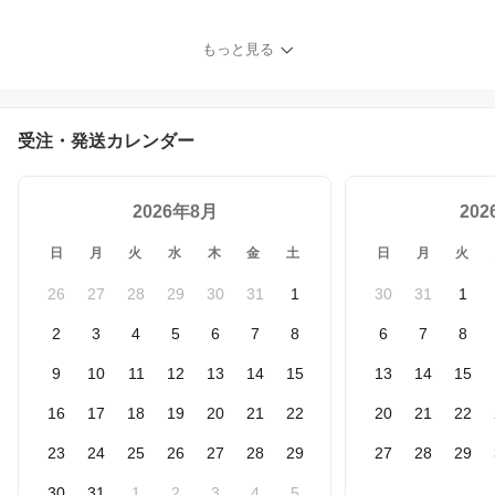
大好き】【メール便可 1
0セット（20本）まで】
もっと見る
受注・発送カレンダー
2026年8月
20
日
月
火
水
木
金
土
日
月
火
26
27
28
29
30
31
1
30
31
1
2
3
4
5
6
7
8
6
7
8
9
10
11
12
13
14
15
13
14
15
16
17
18
19
20
21
22
20
21
22
23
24
25
26
27
28
29
27
28
29
30
31
1
2
3
4
5