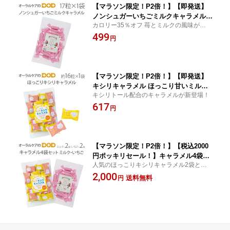
【マラソン限定！P2倍！】【即発送】
ノンシュガーいちごミルクキャラメル
カロリー35％オフ 苺とミルクの風味がお口
ギフト【旬の香り】【メール便可 3袋ま
にやさしく広がる まろやかなノンシュガー
499
で】
円
キャラメル
【マラソン限定！P2倍！】【即発送】
キシリキャラメル ほっこり甘いミルク
キシリトール配合のキャラメルが新登場！
味 100g（約16粒入）×1袋 個包装 ギフ
617
ト【キシリトール】【歯科専用】【メー
円
ル便可 3袋まで】
【マラソン限定！P2倍！】【税込2000
円ポッキリセール！】キャラメル4袋セ
人気のほっこりキシリキャラメル2袋とノン
ット ミルク2袋・いちご2袋 ギフト【旬
シュガーいちごミルクキャラメル2袋の4袋
2,000
の香り】【メール便可 1セットまで】
送料無料
円
セットです
【メール便送料無料】