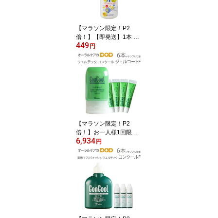
【マラソン限定！P2
倍！】【即発送】1本 兼
449
一薬品 消毒用エタノール
円
MIX 500ml【医薬部外
品】【カビ・食中毒予防
のための】【感染対策】
【メール便不可】
【マラソン限定！P2
倍！】お一人様1回限り1
6,934
セットまで！ウエルテッ
円
ク コンクール ConCool
フッ素コート歯みがきジ
ェル ジェルコートF 90ml
1450ppm キシリトール
配合 研磨剤なし 6本セッ
ト+サンプル5g×12本付
【発泡剤無配合】【メー
ル便不可】【送料無料】