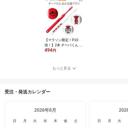
【メール便可 12個ま
で】
【マラソン限定！P10
倍！】2本 チーバくん お
494
とな歯ブラシ 2色アソー
円
ト 日本製【キャラクター
大好き】【メール便可 1
0セット（20本）まで】
もっと見る
受注・発送カレンダー
2026年8月
20
日
月
火
水
木
金
土
日
月
火