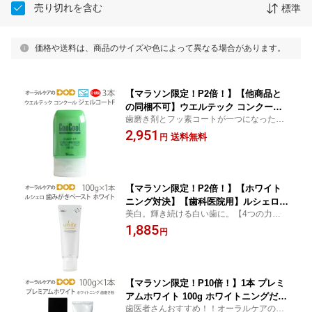
売り切れを含む
標準
価格や送料は、商品のサイズや色によって異なる場合があります。
【マラソン限定！P2倍！】【他商品と
の同梱不可】ウエルテック コンクール
歯磨き剤とフッ素コートが一つになった、
ConCool フッ素コート歯みがきジェル
新発想の歯磨き粉です。
2,951
ジェルコートF 90ml 1450ppm 3本 ジェ
送料無料
円
ル歯磨き粉 キシリトール配合 ミント
【発泡剤無配合】【医薬部外品】【メー
ル便可 1セットまで】
【マラソン限定！P2倍！】【ホワイト
ニング対決】【歯科医院用】ルシェロ
美白。輝き続ける白い歯に。【4つの力で歯
歯みがきペースト ホワイト 100g【ホワ
を白く】◆弱アルカリ性 ◆Lime粒子 ◆
1,885
イトニング】【医薬部外品】【発泡剤無
円
PEG400 ◆フッ素
配合】ルシェロホワイト【メール便不
可】
【マラソン限定！P10倍！】1本 プレミ
アムホワイト 100g ホワイトニングだけ
歯医者さんおすすめ！！オーラルケアのDO
ではおわらないトータルケア歯磨き粉