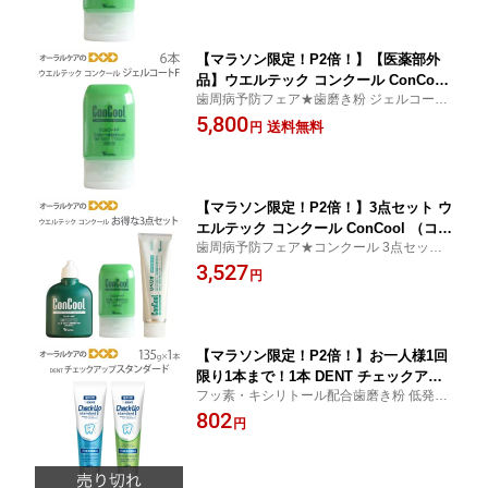
【メール便不可】
【マラソン限定！P2倍！】【医薬部外
品】ウエルテック コンクール ConCool
歯周病予防フェア★歯磨き粉 ジェルコート
フッ素コート歯みがきジェル ジェルコ
F フッ素 コート剤の2通りご使用いただける
5,800
ートF 90ml 1450ppm ジェル歯磨き粉
送料無料
円
新しい発想の歯みがき剤です。
キシリトール配合 研磨剤なし 6本【発泡
剤無配合】【メール便不可】【送料無
料】
【マラソン限定！P2倍！】3点セット ウ
エルテック コンクール ConCool （コン
歯周病予防フェア★コンクール 3点セット
クールF 100ml/ジェルコートF 90g/リペ
歯磨き粉 フッ素/デンタルリンス 洗口液/ジ
3,527
リオ 80g） 【歯磨き粉 フッ素】【デン
円
ェルコートF
タルリンス 洗口液】【医薬部外品】
【メール便不可】
【マラソン限定！P2倍！】お一人様1回
限り1本まで！1本 DENT チェックアッ
フッ素・キシリトール配合歯磨き粉 低発
プ スタンダード 135g フッ化物高濃度1
泡・ 低香味で長時間のブラッシングが可能
802
450ppmF【医薬部外品】【メール便不
円
です。
可】