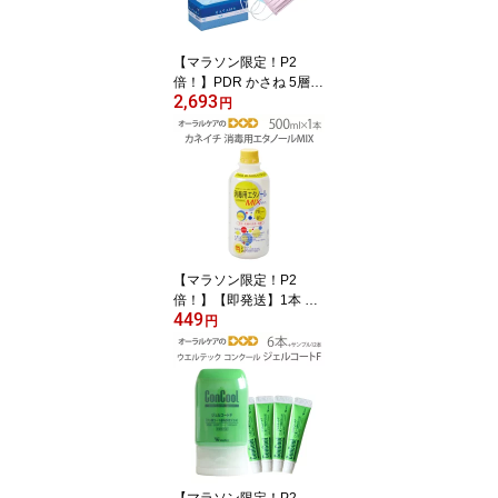
【マラソン限定！P2
倍！】PDR かさね 5層マ
2,693
スク 日本製 30枚入り
円
【花粉症対策】【感染対
策】【高機能】【個包装
ではございません】【メ
ール便不可】
【マラソン限定！P2
倍！】【即発送】1本 兼
449
一薬品 消毒用エタノール
円
MIX 500ml【医薬部外
品】【カビ・食中毒予防
のための】【感染対策】
【メール便不可】
【マラソン限定！P2