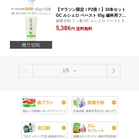
【マラソン限定！P2倍！】10本セット
GC ルシェロ ペースト 65g 歯科用フッ
歯磨き粉 フッ素 GC ルシェロ ペースト 65g
素入り歯磨き粉 ラ・フランスとハーブ
【医薬部外品】10本セット 5P23oct10
5,386
の香り【医薬部外品】 【メール便不
送料無料
円
可】【送料無料】
1/5