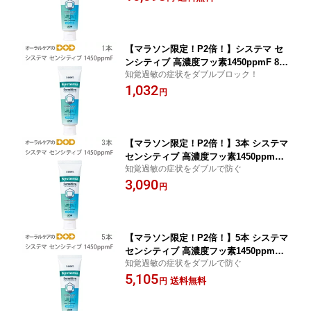
【マラソン限定！P2倍！】システマ セ
ンシティブ 高濃度フッ素1450ppmF 85
知覚過敏の症状をダブルブロック！
g 1本【医薬部外品】【歯磨き粉 フッ
1,032
素】【メール便不可】
円
【マラソン限定！P2倍！】3本 システマ
センシティブ 高濃度フッ素1450ppmF 8
知覚過敏の症状をダブルで防ぐ
5g【医薬部外品】【歯磨き粉 フッ素】
3,090
【メール便不可】
円
【マラソン限定！P2倍！】5本 システマ
センシティブ 高濃度フッ素1450ppmF 8
知覚過敏の症状をダブルで防ぐ
5g【医薬部外品】【歯磨き粉 フッ素】
5,105
【メール便不可】【送料無料】
送料無料
円