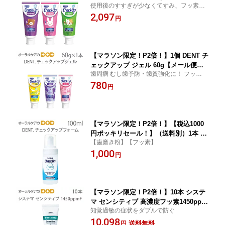
使用後のすすぎが少なくてすみ、フッ素を
ップコドモ 歯みがき粉 フッ素 DENT C
口腔内に保持しやすい歯磨き粉
2,097
heck-Up チェックアップ kodomo 60g
円
5本【メール便不可】
【マラソン限定！P2倍！】1個 DENT チ
ェックアップ ジェル 60g【メール便不
歯周病 むし歯予防・歯質強化に！ フッ素・
可】
配合ジェル 研磨剤なし
780
円
【マラソン限定！P2倍！】【税込1000
円ポッキリセール！】（送料別）1本 D
【歯磨き粉】【フッ素】
ENT チェックアップ フォーム 100ml フ
1,000
ッ化物配合ハミガキ剤（泡状タイプ）
円
【歯磨き粉】【フッ素】【医薬部外品】
【メール便不可】
【マラソン限定！P2倍！】10本 システ
マ センシティブ 高濃度フッ素1450ppm
知覚過敏の症状をダブルで防ぐ
F 85g【医薬部外品】【歯磨き粉 フッ
10,098
素】【メール便不可】【送料無料】
送料無料
円