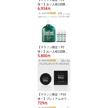
倍！】お一人様1回限り1
6,934
セットまで！ウエルテッ
円
ク コンクール ConCool
フッ素コート歯みがきジ
ェル ジェルコートF 90ml
1450ppm キシリトール
配合 研磨剤なし 6本セッ
ト+サンプル5g×12本付
【発泡剤無配合】【メー
ル便不可】【送料無料】
【マラソン限定！P2
倍！】お一人様1回限り1
5,800
セットまで！【医薬部外
円
品】ウエルテック コンク
ール ConCool 薬用マウ
スウォッシュ デンタルリ
ンス 洗口液 口臭予防 コ
ンクールF 100ml 6本セ
ット+おまけサンプル7ml
×10本付【メール便不
可】【送料無料】
【マラソン限定！P10
倍！】プレミアムホワイ
729
トデンタルフロス 50m
円
フッ素配合 WAX付 1個