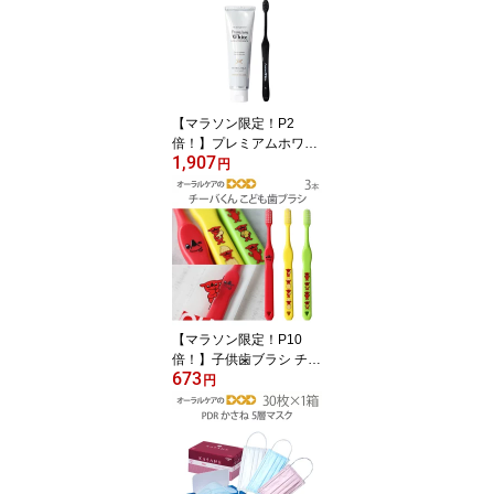
【マラソン限定！P2
倍！】プレミアムホワイ
1,907
ト特別セット 歯磨き粉1
円
本＋歯ブラシ1本セット
ホワイトニングだけでは
終わらないトータルケア
セット ギフト【発泡剤無
配合】【父の日】【メー
ル便不可】
【マラソン限定！P10
倍！】子供歯ブラシ チー
673
バくん こども歯ブラシ 3
円
色アソート 日本製 3本
【キャラクター大好き】
【メール便可 10セット(3
0本)まで】