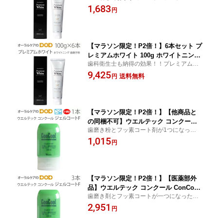
D推奨商品！！歯科衛生士も納得の効
1,683
【発泡剤無配合】【ホワイトニング対
円
果！！プレミアムな白さを求めて
決】【医薬部外品】【スマイル】【メー
ル便不可】
【マラソン限定！P2倍！】6本セット プ
レミアムホワイト 100g ホワイトニング
歯科衛生士も納得の効果！！プレミアムな
だけではおわらないトータルケア歯磨き
白さを求めて
9,425
粉【発泡剤無配合】【ホワイトニング対
送料無料
円
決】【医薬部外品】【スマイル】【メー
ル便不可】【送料無料】
【マラソン限定！P2倍！】【他商品と
の同梱不可】ウエルテック コンクール
歯磨き粉とフッ素コート剤が1つになった！
ConCool フッ素コート歯みがきジェル
新しい発想の歯磨き剤です。虫歯・口臭予
1,015
ジェルコートF 90ml 1本 1450ppm ジェ
円
防対策に
ル歯磨き粉 キシリトール配合 ミント
【発泡剤無配合】【医薬部外品】【メー
ル便可 3本まで】
【マラソン限定！P2倍！】【医薬部外
品】ウエルテック コンクール ConCool
歯磨き剤とフッ素コートが一つになった、
フッ素コート歯みがきジェル ジェルコ
新発想の歯磨き粉です。
2,951
ートF 90ml ジェル歯磨き粉 キシリトー
円
ル配合 研磨剤なし 3本【発泡剤無配合】