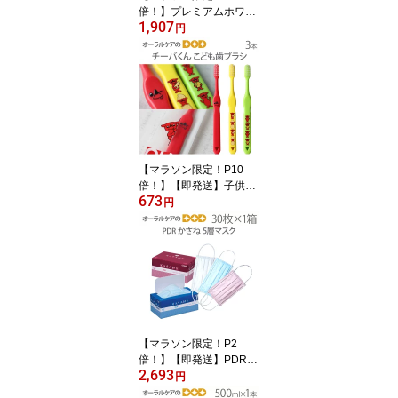
倍！】プレミアムホワイ
1,907
ト特別セット 歯磨き粉1
円
本＋歯ブラシ1本セット
ホワイトニングだけでは
終わらないトータルケア
セット ギフト【発泡剤無
配合】【父の日】【メー
ル便不可】
【マラソン限定！P10
倍！】【即発送】子供歯
673
ブラシ チーバくん こど
円
も歯ブラシ 3色アソート
日本製 3本【キャラクタ
ー大好き】【メール便可
10セット(30本)まで】
【マラソン限定！P2
倍！】【即発送】PDR
2,693
かさね 5層マスク 日本製
円
30枚入り【花粉症対策】