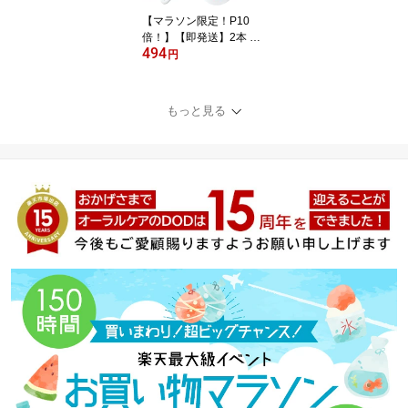
【マラソン限定！P10
倍！】【即発送】2本 チ
494
ーバくん おとな歯ブラシ
円
2色アソート 日本製【キ
ャラクター大好き】【メ
ール便可 10セット（20
もっと見る
本）まで】