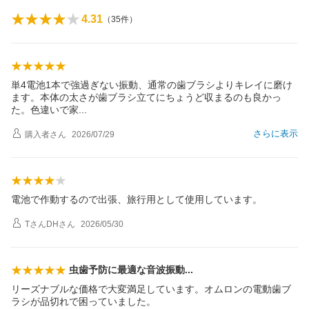
4.31
（
35
件）
単4電池1本で強過ぎない振動、通常の歯ブラシよりキレイに磨け
ます。本体の太さが歯ブラシ立てにちょうど収まるのも良かっ
た。色違いで
家
さらに表示
購入者
さん
2026/07/29
電池で作動するので出張、旅行用として使用しています。
TさんDH
さん
2026/05/30
虫歯予防に最適な音波振
動
リーズナブルな価格で大変満足しています。オムロンの電動歯ブ
ラシが品切れで困っていました。