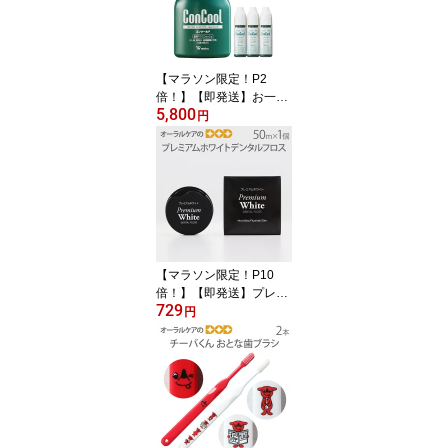
リトール配合 研磨剤なし
6本セット+サンプル5g×
12本付【発泡剤無配合】
【メール便不可】【送料
【マラソン限定！P2
無料】
倍！】【即発送】お一人
5,800
様1回限り1セットまで！
円
【医薬部外品】ウエルテ
ック コンクール ConCoo
l 薬用マウスウォッシュ
デンタルリンス 洗口液
口臭予防 コンクールF 10
0ml 6本セット+おまけサ
ンプル7ml×10本付【メ
ール便不可】【送料無
【マラソン限定！P10
料】
倍！】【即発送】プレミ
729
アムホワイトデンタルフ
円
ロス 50m フッ素配合 WA
X付 1個【メール便可 12
個まで】