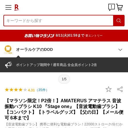
8/11(火)01:59まで
要エントリー
オーラルケアのDOD
ポイントアップ期間中 ! 通常商品 全会員ポイント2倍
1/5
（
35
件）
4.31
【マラソン限定！P2倍！】AMATERUS アマテラス 音波
振動ハブラシ K10 『Stage one』【音波電動歯ブラシ】
【コンパクト】【トラベルグッズ】【父の日】【メール便
可 6本まで】
【音波電動歯ブラシ】 携帯に便利な電動歯ブラシ！22000ストローク/分だか