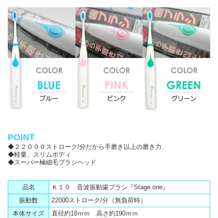
POINT
◆２２０００ストローク/分だから手磨き以上の磨き力
◆軽量、スリムボディ
◆スーパー極細毛ブラシヘッド
品名
Ｋ１０ 音波振動歯ブラシ『Stage one』
振動数
22000ストローク/分（無負荷時）
本体サイズ
直径約18ｍｍ 高さ約190ｍｍ