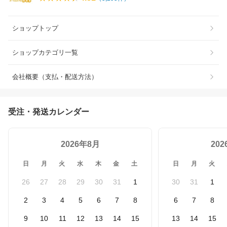
ショップトップ
ショップカテゴリ一覧
会社概要（支払・配送方法）
受注・発送カレンダー
2026年8月
20
日
月
火
水
木
金
土
日
月
火
26
27
28
29
30
31
1
30
31
1
2
3
4
5
6
7
8
6
7
8
9
10
11
12
13
14
15
13
14
15