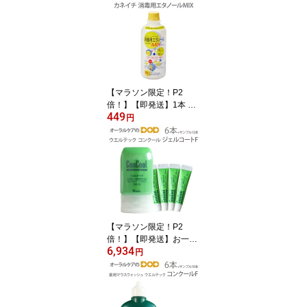
【感染対策】【高機能】
【個包装ではございませ
ん】【メール便不可】
【マラソン限定！P2
倍！】【即発送】1本 兼
449
一薬品 消毒用エタノール
円
MIX 500ml【医薬部外
品】【カビ・食中毒予防
のための】【感染対策】
【メール便不可】
【マラソン限定！P2
倍！】【即発送】お一人
6,934
様1回限り1セットまで！
円
ウエルテック コンクール
ConCool フッ素コート歯
みがきジェル ジェルコー
トF 90ml 1450ppm キシ