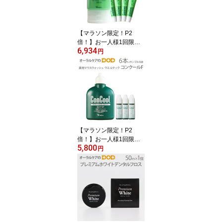
【マラソン限定！P2
倍！】お一人様1回限り1
6,934
セットまで！ウエルテッ
円
ク コンクール ConCool
フッ素コート歯みがきジ
ェル ジェルコートF 90ml
1450ppm キシリトール
配合 研磨剤なし 6本セッ
ト+サンプル5g×12本付
【発泡剤無配合】【メー
ル便不可】【送料無料】
【マラソン限定！P2
倍！】お一人様1回限り1
5,800
セットまで！【医薬部外
円
品】ウエルテック コンク
ール ConCool 薬用マウ
スウォッシュ デンタルリ
ンス 洗口液 口臭予防 コ
ンクールF 100ml 6本セ
ット+おまけサンプル7ml
×10本付【メール便不
可】【送料無料】