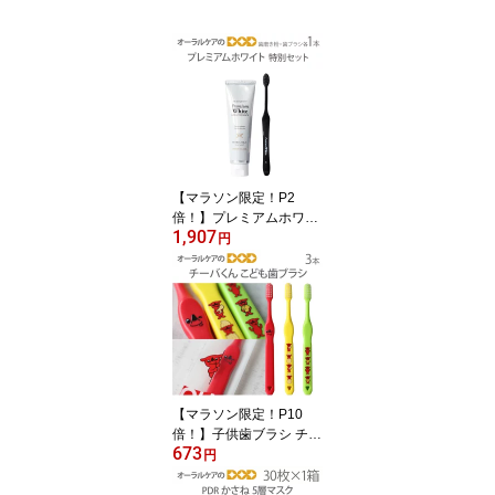
【マラソン限定！P2
倍！】プレミアムホワイ
1,907
ト特別セット 歯磨き粉1
円
本＋歯ブラシ1本セット
ホワイトニングだけでは
終わらないトータルケア
セット ギフト【発泡剤無
配合】【父の日】【メー
ル便不可】
【マラソン限定！P10
倍！】子供歯ブラシ チー
673
バくん こども歯ブラシ 3
円
色アソート 日本製 3本
【キャラクター大好き】