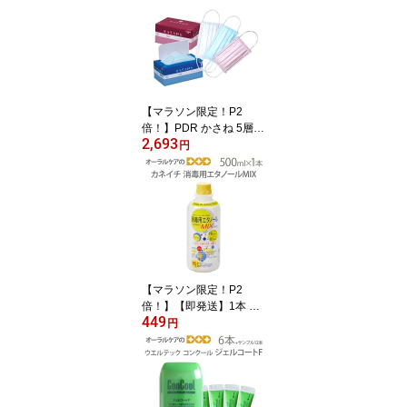
【メール便可 10セット(3
0本)まで】
【マラソン限定！P2
倍！】PDR かさね 5層マ
2,693
スク 日本製 30枚入り
円
【花粉症対策】【感染対
策】【高機能】【個包装
ではございません】【メ
ール便不可】
【マラソン限定！P2
倍！】【即発送】1本 兼
449
一薬品 消毒用エタノール
円
MIX 500ml【医薬部外
品】【カビ・食中毒予防
のための】【感染対策】
【メール便不可】