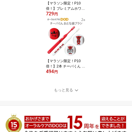
【マラソン限定！P10
倍！】プレミアムホワイ
729
トデンタルフロス 50m
円
フッ素配合 WAX付 1個
【メール便可 12個ま
で】
【マラソン限定！P10
倍！】2本 チーバくん お
494
とな歯ブラシ 2色アソー
円
ト 日本製【キャラクター
大好き】【メール便可 1
0セット（20本）まで】
もっと見る