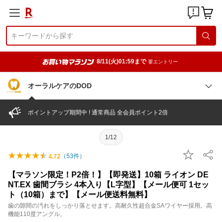
8/11(火)01:59まで
要エントリー
オーラルケアのDOD
ポイントアップ期間中 ! 通常商品 全会員ポイント2倍
1/12
（
53
件）
4.72
【マラソン限定！P2倍！】【即発送】10箱 ライオン DE
NT.EX 歯間ブラシ 4本入り【L字型】【メール便可 1セッ
ト（10箱）まで】【メール便送料無料】
歯の隙間の汚れをしっかり落とせます。高耐久性超合金SAワイヤー採用。高
機能110度アングル。