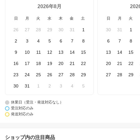
2026年8月
20
日
月
火
水
木
金
土
日
月
火
26
27
28
29
30
31
1
30
31
1
2
3
4
5
6
7
8
6
7
8
9
10
11
12
13
14
15
13
14
15
16
17
18
19
20
21
22
20
21
22
23
24
25
26
27
28
29
27
28
29
30
31
1
2
3
4
5
休業日（受注・発送対応なし）
受注対応のみ
発送対応のみ
ショップ内の注目商品