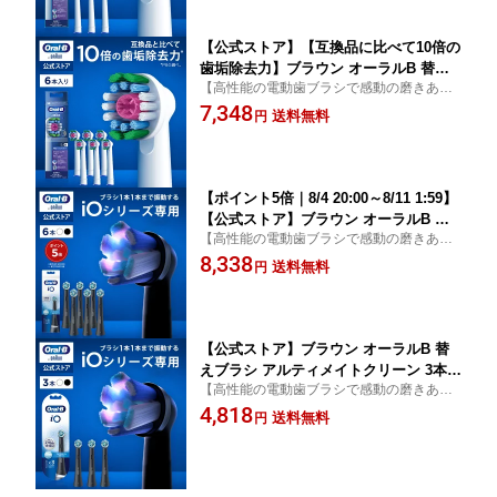
動歯ブラシ オーラル 替ブラシ ブラウン
オーラルb 充電式 oralb はみがき iO以
外
【公式ストア】【互換品に比べて10倍の
歯垢除去力】ブラウン オーラルB 替え
【高性能の電動歯ブラシで感動の磨きあが
ブラシ ホワイトニングブラシ 6本入 EB
りへ】
7,348
18RX-6EL|Braun Oral-B 公式ストア ジ
送料無料
円
ーニアス9000 pro2 pro1 正規品 純正 電
動歯ブラシ オーラル 替ブラシ ブラウン
オーラルb 充電式 oralb はみがき iO以
外
【ポイント5倍｜8/4 20:00～8/11 1:59】
【公式ストア】ブラウン オーラルB 替
【高性能の電動歯ブラシで感動の磨きあが
えブラシ アルティメイトクリーン 6本セ
りへ】
8,338
ット |Braun Oral-B 公式ストア 正規品
送料無料
円
電動歯ブラシ 電動 歯ブラシ 電動ハブラ
シ oralb 大人用 大人 iO9 iO8 iO7 iO ア
イオー iO専用
【公式ストア】ブラウン オーラルB 替
えブラシ アルティメイトクリーン 3本入
【高性能の電動歯ブラシで感動の磨きあが
り |Braun Oral-B 公式ストア 正規品 電
りへ】
4,818
動歯ブラシ 電動 歯ブラシ 電動ハブラシ
送料無料
円
oralb 大人用 大人 iO9 iO8 iO アイオー
iO専用