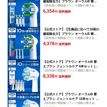
歯垢除去力】ブラウン オーラルB 替え
【高性能の電動歯ブラシで感動の磨きあが
ブラシ ベーシックブラシ 6本入 EB20R
りへ】
6,354
X-6EL|Braun Oral-B 公式ストア ジーニ
送料無料
円
アス9000 pro2 pro1 正規品 純正 電動歯
ブラシ 替ブラシ ブラウンオーラルb 充
電式 oralb はみがき iO以外
【公式ストア】【互換品に比べて10倍の
歯垢除去力】ブラウン オーラルB 替え
【高性能の電動歯ブラシで感動の磨きあが
ブラシ 歯間ワイパー付 ブラシ 3本入り
りへ】
4,378
EB25RX-3-EL|Braun Oral-B 公式ストア
送料無料
円
ジーニアス9000 pro1 pro2 正規品 純正
電動歯ブラシ オーラル 替ブラシ ブラウ
ンオーラルb oralb はみがき iO以外
【公式ストア】ブラウン オーラルB 替
えブラシ ジェントルケア 6本セット |Br
【高性能の電動歯ブラシで感動の磨きあが
aun Oral-B 公式ストア 正規品 電動歯ブ
りへ】
8,338
ラシ 電動 歯ブラシ 電動ハブラシ oralb
送料無料
円
大人用 大人 iO9 iO8 iO7 iO アイオー iO
専用
【公式ストア】ブラウン オーラルB 替
えブラシ ジェントルケア 12本セット |B
【高性能の電動歯ブラシで感動の磨きあが
raun Oral-B 公式ストア 正規品 電動歯
りへ】