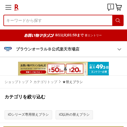
8/11(火)01:59まで
要エントリー
ブラウンオーラルＢ公式楽天市場店
ショップトップ
カテゴリトップ
★替えブラシ
カテゴリを絞り込む
iOシリーズ専用替えブラシ
iO以外の替えブラシ