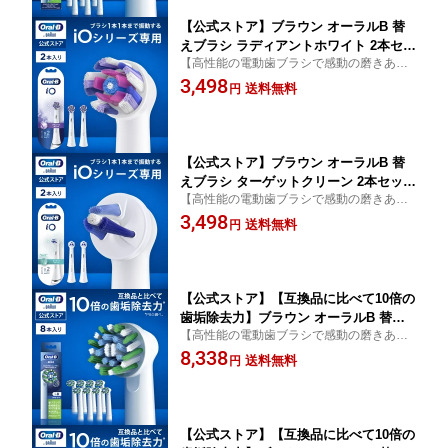
oralb はみがき iO以外
【公式ストア】ブラウン オーラルB 替
えブラシ ラディアントホワイト 2本セッ
【高性能の電動歯ブラシで感動の磨きあが
ト |Braun Oral-B 公式ストア 正規品 電
りへ】
3,498
動歯ブラシ 電動 歯ブラシ 電動ハブラシ
送料無料
円
oralb 大人用 大人 iO9 iO8 iO7 iO アイ
オー iO専用
【公式ストア】ブラウン オーラルB 替
えブラシ ターゲットクリーン 2本セット
【高性能の電動歯ブラシで感動の磨きあが
|Braun Oral-B 公式ストア 正規品 電動
りへ】
3,498
歯ブラシ 電動 歯ブラシ 電動ハブラシ o
送料無料
円
ralb 大人用 大人 iO9 iO8 iO7 iO アイオ
ー iO専用
【公式ストア】【互換品に比べて10倍の
歯垢除去力】ブラウン オーラルB 替え
【高性能の電動歯ブラシで感動の磨きあが
ブラシ マルチアクションブラシ 8本入|B
りへ】
8,338
raun Oral-B 公式ストア pro2 正規品 電
送料無料
円
動歯ブラシ オーラル 替ブラシ ブラウン
オーラルb oralb はみがき iO以外
【公式ストア】【互換品に比べて10倍の