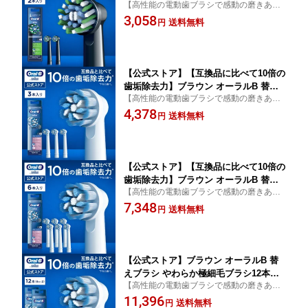
【高性能の電動歯ブラシで感動の磨きあが
ブラシ マルチアクションブラシ 2本入
りへ】
3,058
ブラック 黒 |Braun Oral-B 公式ストア
送料無料
円
ジーニアス9000 pro1 pro2 正規品 純正
電動歯ブラシ 替ブラシ ブラウンオーラ
ルb 充電式 oralb はみがき iO以外
【公式ストア】【互換品に比べて10倍の
歯垢除去力】ブラウン オーラルB 替え
【高性能の電動歯ブラシで感動の磨きあが
ブラシ やわらか極細毛ブラシ 3本 |Brau
りへ】
4,378
n Oral-B 公式ストア pro1 pro2 正規品
送料無料
円
純正 電動歯ブラシ オーラル 替ブラシ
ブラウンオーラルb 充電式 oralb はみが
き iO以外
【公式ストア】【互換品に比べて10倍の
歯垢除去力】ブラウン オーラルB 替え
【高性能の電動歯ブラシで感動の磨きあが
ブラシ やわらか極細毛ブラシ6本入 EB6
りへ】
7,348
0X-6-EL |Braun Oral-B 公式ストア pro
送料無料
円
1 pro2 正規品 純正 電動歯ブラシ オー
ラル 替ブラシ オーラルb 充電式 oralb
はみがき iO以外 oralb はみがき iO以外
【公式ストア】ブラウン オーラルB 替
えブラシ やわらか極細毛ブラシ12本入 |
【高性能の電動歯ブラシで感動の磨きあが
Braun Oral-B 公式ストア pro1 pro2 正
りへ】
11,396
規品 純正 電動歯ブラシ オーラル 替ブ
送料無料
円