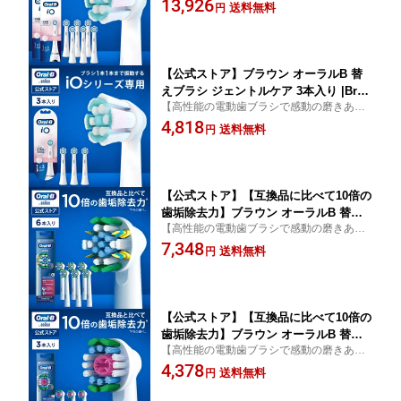
13,926
ブラシ 電動 歯ブラシ 電動ハブラシ oral
送料無料
円
b 大人用 大人 iO9 iO8 iO アイオー iO専
用
【公式ストア】ブラウン オーラルB 替
えブラシ ジェントルケア 3本入り |Brau
【高性能の電動歯ブラシで感動の磨きあが
n Oral-B 公式ストア 正規品 電動歯ブラ
りへ】
4,818
シ 電動 歯ブラシ 電動ハブラシ oralb 大
送料無料
円
人用 大人 iO9 iO8 iO アイオー iO専用
【公式ストア】【互換品に比べて10倍の
歯垢除去力】ブラウン オーラルB 替え
【高性能の電動歯ブラシで感動の磨きあが
ブラシ 歯間ワイパー付 ブラシ 6本セッ
りへ】
7,348
ト EB25RX-6-EL|Braun Oral-B 公式ス
送料無料
円
トア ジーニアス9000 pro1 pro2 正規品
純正 電動歯ブラシ オーラル 替ブラシ
ブラウンオーラルb oralb はみがき iO以
外
【公式ストア】【互換品に比べて10倍の
歯垢除去力】ブラウン オーラルB 替え
【高性能の電動歯ブラシで感動の磨きあが
ブラシ ホワイトニングブラシ 3本入 EB
りへ】
4,378
18RX-3EL|Braun Oral-B 公式ストア ジ
送料無料
円
ーニアス9000 pro2 pro1 正規品 純正 電