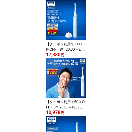
【クーポン利用で3,000
円OFF！8/4 20:00～8/11
17,380
1:59】ブラウン オーラル
円
B 電動歯ブラシ iO3 アイ
スブルー |Braun Oral-B
公式ストア 公式 電動 歯
ブラシ ハブラシ 正規品
充電式 セット 回転式 歯
間 歯石 除去 大人 プレゼ
ント 携帯 電動ハブラシ o
ralb はみがき iO
【クーポン利用で50％O
FF！8/4 20:00～8/11 1:5
10,978
9】ブラウン オーラルB
円
電動歯ブラシ iO2 ホワイ
ト |Braun Oral-B 公式ス
トア 公式 電動 歯ブラシ