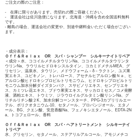
ご注文の際のご注意：
‐ 在庫に限りがあります。売切れの際ご容赦ください。
‐ 運送会社は佐川急便になります。北海道・沖縄を含め全国送料無料
です。
- 離島の場合、運送会社の変更や、別途中継料金いただく場合がござい
ます。
・成分表示：
Ｏｆｆ＆Ｒｅｌａｘ ОR スパ・シャンプー シルキーナイトリペア
＜成分＞水、ココイルメチルタウリンNa、ココイルメチルタウリンタ
ウリンNa、ラウリルヒドロキシスルタイン、コカミドメチルMEA、グ
リセリン、温泉水、タウリン、メドウフォーム－δ－ラクトン、ユズ果
実エキス、ユビキノン、トレハロース、アセチルヒアルロン酸Ｎａ、ヒ
アルロン酸ヒドロキシプロピルトリモニウム、ヒドロキシプロピルトリ
モニウム加水分解ダイズタンパク、スサビノリエキス、センブリエキ
ス、カミツレ花エキス、ブドウ果実エキス、サッカロミセス／コメ発酵
液、酒粕エキス、トウミツ、ジラウロイルグルタミン酸リシンNa、グ
リチルリチン酸２K、加水分解コーンスターチ、PPG-3カプリリルエー
テル、ポリクオタニウム-10、セタノール、プロパンジオール、エタノ
ール、BG、クエン酸、安息香酸Na、フェノキシエタノール、EDTA-2N
a、トコフェロール、香料
Ｏｆｆ＆Ｒｅｌａｘ ОR スパ・ヘアトリートメント シルキーナイ
トリペア
水、グリセリン、セタノール、ステアリルアルコール、アモジメチコ