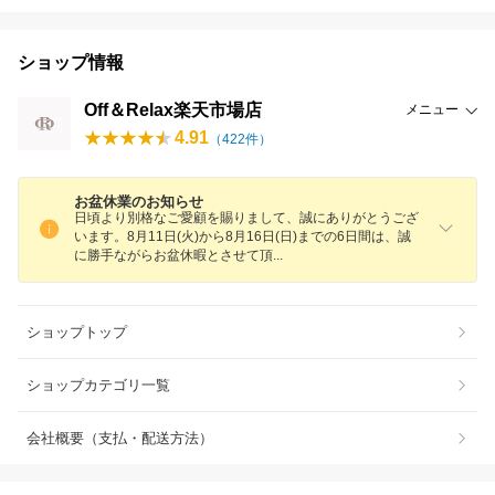
ショップ情報
Off＆Relax楽天市場店
メニュー
4.91
（
422
件）
お盆休業のお知らせ
日頃より別格なご愛顧を賜りまして、誠にありがとうござ
います。8月11日(火)から8月16日(日)までの6日間は、誠
に勝手ながらお盆休暇とさせて
頂
ショップトップ
ショップカテゴリ一覧
会社概要（支払・配送方法）