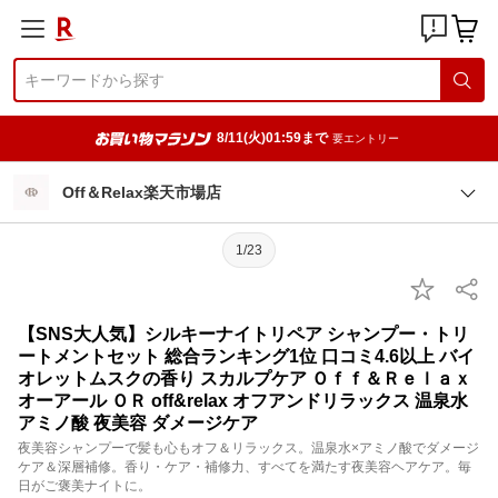
8/11(火)01:59まで
要エントリー
Off＆Relax楽天市場店
1/23
【SNS大人気】シルキーナイトリペア シャンプー・トリ
ートメントセット 総合ランキング1位 口コミ4.6以上 バイ
オレットムスクの香り スカルプケア Ｏｆｆ＆Ｒｅｌａｘ
オーアール ＯＲ off&relax オフアンドリラックス 温泉水
アミノ酸 夜美容 ダメージケア
夜美容シャンプーで髪も心もオフ＆リラックス。温泉水×アミノ酸でダメージ
ケア＆深層補修。香り・ケア・補修力、すべてを満たす夜美容ヘアケア。毎
日がご褒美ナイトに。