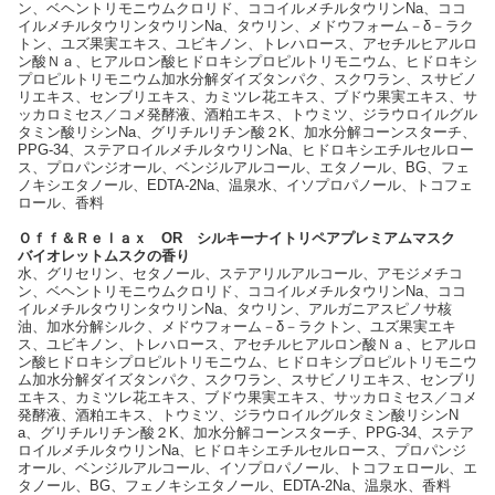
ン、ベヘントリモニウムクロリド、ココイルメチルタウリンNa、ココ
イルメチルタウリンタウリンNa、タウリン、メドウフォーム－δ－ラク
トン、ユズ果実エキス、ユビキノン、トレハロース、アセチルヒアルロ
ン酸Ｎａ、ヒアルロン酸ヒドロキシプロピルトリモニウム、ヒドロキシ
プロピルトリモニウム加水分解ダイズタンパク、スクワラン、スサビノ
リエキス、センブリエキス、カミツレ花エキス、ブドウ果実エキス、サ
ッカロミセス／コメ発酵液、酒粕エキス、トウミツ、ジラウロイルグル
タミン酸リシンNa、グリチルリチン酸２K、加水分解コーンスターチ、
PPG-34、ステアロイルメチルタウリンNa、ヒドロキシエチルセルロー
ス、プロパンジオール、ベンジルアルコール、エタノール、BG、フェ
ノキシエタノール、EDTA-2Na、温泉水、イソプロパノール、トコフェ
ロール、香料
Ｏｆｆ＆Ｒｅｌａｘ ОR シルキーナイトリペアプレミアムマスク
バイオレットムスクの香り
水、グリセリン、セタノール、ステアリルアルコール、アモジメチコ
ン、ベヘントリモニウムクロリド、ココイルメチルタウリンNa、ココ
イルメチルタウリンタウリンNa、タウリン、アルガニアスピノサ核
油、加水分解シルク、メドウフォーム－δ－ラクトン、ユズ果実エキ
ス、ユビキノン、トレハロース、アセチルヒアルロン酸Ｎａ、ヒアルロ
ン酸ヒドロキシプロピルトリモニウム、ヒドロキシプロピルトリモニウ
ム加水分解ダイズタンパク、スクワラン、スサビノリエキス、センブリ
エキス、カミツレ花エキス、ブドウ果実エキス、サッカロミセス／コメ
発酵液、酒粕エキス、トウミツ、ジラウロイルグルタミン酸リシンN
a、グリチルリチン酸２K、加水分解コーンスターチ、PPG-34、ステア
ロイルメチルタウリンNa、ヒドロキシエチルセルロース、プロパンジ
オール、ベンジルアルコール、イソプロパノール、トコフェロール、エ
タノール、BG、フェノキシエタノール、EDTA-2Na、温泉水、香料