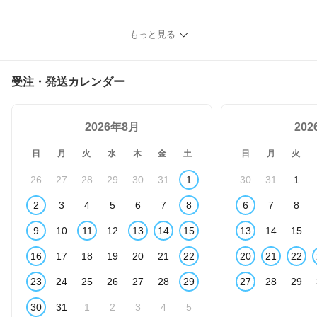
もっと見る
受注・発送カレンダー
2026年8月
20
日
月
火
水
木
金
土
日
月
火
26
27
28
29
30
31
1
30
31
1
2
3
4
5
6
7
8
6
7
8
9
10
11
12
13
14
15
13
14
15
16
17
18
19
20
21
22
20
21
22
23
24
25
26
27
28
29
27
28
29
30
31
1
2
3
4
5