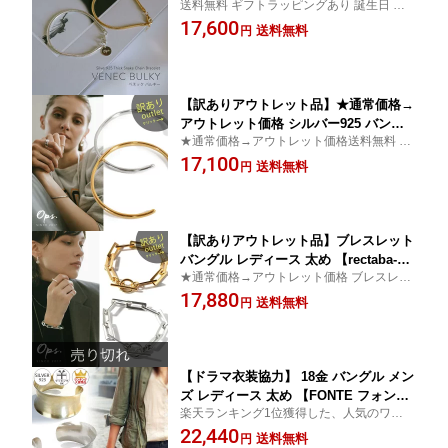
送料無料 ギフトラッピングあり 誕生日 プ
EC BULKY べネックバルキー】 シルバ
レゼント ギフト 金属アレルギー silver925
17,600
ー ブレスレット 18金仕上げ ゴールド
送料無料
円
18金仕上げ
スネークチェーン ベネチアンチェーン
滑らか 華奢 ブレスレット 金属アレルギ
ー 対応
【訳ありアウトレット品】★通常価格→
アウトレット価格 シルバー925 バング
★通常価格→アウトレット価格送料無料 誕
ル 【ladier ラディエール】 silver925 1
生日 シルバー ピンクゴールド ゴールド ブ
17,100
8金仕上げ レディース ゴールド 18K ス
送料無料
円
レスレット カフ クラシック シルバー925 9
キンジュエリー C型 オープン バングル
25silver SV925 華奢 重ね付け
シンプル ブレスレット 華奢 細め おし
ゃれ 大人 可愛い 腕時計 重ねづけ
【訳ありアウトレット品】ブレスレット
バングル レディース 太め 【rectaba-br
★通常価格→アウトレット価格 ブレスレッ
レクタナ】 金属アレルギー対応 シルバ
ト バングル レディース 太め ギフト プレゼ
17,880
ー925 ゴールド ブレスレット 18k仕上げ
送料無料
円
ント ブレスレット バングル レディース ジ
チェーン チェーンブレスレット 大ぶり
ュエリー リング ブランド 大人かわいい お
ざっくり おしゃれ メンズ ユニセックス
しゃれ
ペア
【ドラマ衣装協力】 18金 バングル メン
ズ レディース 太め 【FONTE フォン
楽天ランキング1位獲得した、人気のワイド
テ】 ワイドカフ バングル ドラマ 衣装
バングル。メンズライクでありながら、繊
22,440
レディース シルバー ジュエリー レディ
送料無料
円
細な輝きとワイドデザインが大人カジュア