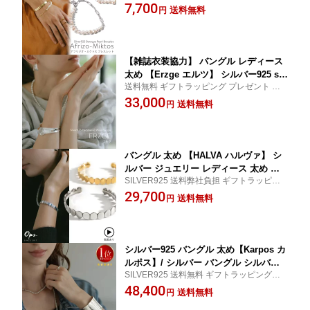
フト シルバー 金属アレルギー対応 silver92
7,700
o-miktos-br アフリジオ・ミクトス】 バ
送料無料
円
5 k18 18金
ロックパール 18金 k18 チェーンブレス
レット gold パール 淡水パール シルバ
ー 華奢 大ぶり ざっくり バングル
【雑誌衣装協力】 バングル レディース
太め 【Erzge エルツ】 シルバー925 sil
送料無料 ギフトラッピング プレゼント ギ
ver925 バングル メンズ カジュアル ブ
フト シルバー 金属アレルギー対応 silver92
33,000
レスレット 金属アレルギー 槌目 バング
送料無料
円
5
ル 幅広 ワイド ジュエリー アクセサリ
ー 重ね付け シンプル 大人 カジュアル
バングル 太め 【HALVA ハルヴァ】 シ
ルバー ジュエリー レディース 太め ワ
SILVER925 送料弊社負担 ギフトラッピン
イド ブレスレット シルバー925 SV925
グあり
29,700
シンプル silver925 ワイドバングル カー
送料無料
円
ブ プレーン カフ 大ぶり 太バングル お
しゃれ
シルバー925 バングル 太め【Karpos カ
ルポス】/ シルバー バングル シルバー
SILVER925 送料無料 ギフトラッピングあ
ワイド カフ バングル ジュエリー アク
り
48,400
セサリー レディース 幅広 太め ブレス
送料無料
円
レット SV925 シンプル silver925 カー