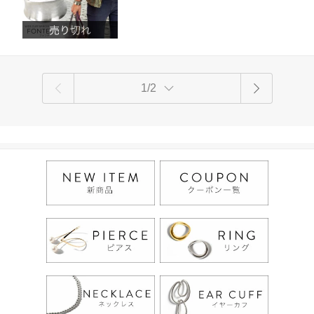
ース 太い 幅広 ワイド ブレスレット 18k
ルな装いに仕立ててくれます。
k18 シルバー925 シンプル ワイドバング
ル
1/2