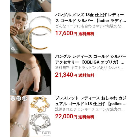
ブ シンプル ボーンカフ カフ 太バング
ル
バングル メンズ 18金 仕上げ レディー
ス ゴールド シルバー 【ladier ラディエ
どんなコーデにも合わせやすい無駄のない
ール】 スキンジュエリー C型 オープン
シンプルなオープンバングル。SILVER925
17,600
バングル 華奢 細め ブレスレット レデ
送料無料
円
の本物素材で金属アレルギーも安心。
ィース つけっぱなし 18k シルバー925
シンプル silver925 カジュアル バングル
腕時計 アクセサリー
バングル レディース ゴールド シルバー
アクセサリー 【OBLIGA オブリガ】バ
送料無料 ギフトラッピングあり シルバー
ングル 華奢 細め ノット 結び目 ブレス
ゴールド 結び目 細め ブレスレット かわい
21,340
レット レディース つけっぱなし 18k 18
送料無料
円
い プレゼント ギフト カフ 18K コーティン
金仕上げ シルバー925シンプル silver92
グ
5 金属アレルギー対応 カジュアル バン
グル 腕時計 大人 可愛い おしゃれ
ブレスレット レディース おしゃれ カジ
ュアル ゴールド k18 仕上げ 【pallas パ
洗練されたチェンキーチェーンが魅力の、
ラス】 シルバー925 メンズ ブレスレッ
大ぶりシルバー925ブレスレット。大胆で
22,000
ト 18K 18金 ブレスレット 18cm ブレス
送料無料
円
ありながらも上品なデザインが特徴。
レットメンズ ブレスレット 20代 30代 4
0代 50代 プレゼント 誕生日 女性 友達
男性 プレゼント交換 クリスマス