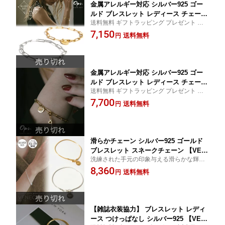
金属アレルギー対応 シルバー925 ゴー
ルド ブレスレット レディース チェーン
送料無料 ギフトラッピング プレゼント ギ
【Ronoel ロノエル】 18K仕上げ チェー
フト シルバー 金属アレルギー対応 silver92
7,150
ンブレスレット 鎖 留め具 シルバー925
送料無料
円
5 k18 18金
太め 大ぶり ざっくり バングル 金属ア
レルギー対応 おしゃれ
金属アレルギー対応 シルバー925 ゴー
ルド ブレスレット レディース チェーン
送料無料 ギフトラッピング プレゼント ギ
【Ronoel ロノエル】 18K仕上げ チェー
フト シルバー 金属アレルギー対応 silver92
7,700
ンブレスレット 鎖 留め具 シルバー925
送料無料
円
5 k18 18金
太め 大ぶり ざっくり バングル 金属ア
レルギー対応 おしゃれ
滑らかチェーン シルバー925 ゴールド
ブレスレット スネークチェーン 【VEN
洗練された手元の印象与える滑らかな輝き
EC ベネックブレスレット】 18K仕上げ
のスネークチェーン。ブランドロゴタグが
8,360
シルバー ジュエリー レディース 細め
送料無料
円
ワンポイントの女っぷり上がるシルバー92
チェーン ブレスレット SV925 シンプル
5製ブレスレット。
Silver925 大人 可愛い おしゃれ
【雑誌衣装協力】 ブレスレット レディ
ース つけっぱなし シルバー925 【VEN