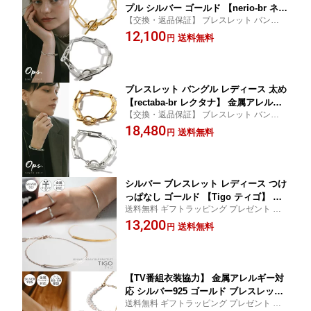
プル シルバー ゴールド 【nerio-br ネリ
【交換・返品保証】 ブレスレット バングル
オ】 太め 金属アレルギー対応 シルバー
レディース 太め ギフト プレゼント ブレス
12,100
925 ゴールド ブレスレット 18K 仕上げ
送料無料
円
レット バングル レディース ジュエリー リ
チェーン チェーンブレスレット 大ぶり
ング ブランド 大人かわいい おしゃれ シン
ざっくり おしゃれ メンズ ユニセックス
プル
ペア
ブレスレット バングル レディース 太め
【rectaba-br レクタナ】 金属アレルギ
【交換・返品保証】 ブレスレット バングル
ー対応 シルバー925 ゴールド ブレスレ
レディース 太め ギフト プレゼント ブレス
18,480
ット 18k仕上げ チェーン チェーンブレ
送料無料
円
レット バングル レディース ジュエリー リ
スレット 大ぶり ざっくり おしゃれ メ
ング ブランド 大人かわいい おしゃれ シン
ンズ ユニセックス ペア
プル
シルバー ブレスレット レディース つけ
っぱなし ゴールド 【Tigo ティゴ】 ス
送料無料 ギフトラッピング プレゼント ギ
マイルライン プレート 丸 ラウンド サ
フト シルバー 金属アレルギー対応 silver92
13,200
ークル 小粒モチーフ シルバー925 18k仕
送料無料
円
5 極細
上げ 小豆チェーン 華奢 金属アレルギー
対応 シンプル 大人 可愛い おしゃれ 軽
量
【TV番組衣装協力】 金属アレルギー対
応 シルバー925 ゴールド ブレスレット
送料無料 ギフトラッピング プレゼント ギ
レディース 18k 仕上げ チェーン 【afriz