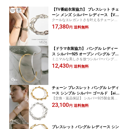
【TV番組衣装協力】 ブレスレット チェ
ーン メンズ シルバー レディース 【Vez
クールなエレガントさを叶えるチェーンブ
a ベザ】 ブレスレット 金属アレルギー
レスレット。ざっくりとしたチャンキーチ
17,380
対応 ゴールド イエローゴールド 18K仕
送料無料
円
ェーンはメンズライクだけど、逆に女性ら
上げ 18金 k18 チェーンブレスレット 鎖
しい華奢さも際立ちます。
留め具 シルバー925 太め 大ぶり ざっく
り バングル 金属アレルギー対応
【ドラマ衣装協力】 バングル レディー
ス シルバー925 オープン バングル ブレ
ミニマルな美しさを放つシルバーバング
スレット プレーン【pianta ピアンタ】
ル。レディース・メンズ共につけやすいシ
12,430
silver925 18金仕上げ ゴールド K18 ス
送料無料
円
ンプルデザイン。カップルでお揃いにして
キンジュエリー シンプル 細め おしゃれ
もおしゃれなアイテムです。
大人 可愛い 腕時計 重ねづけ アクセサ
リー 人気 シンプルアクセ
チェーン ブレスレット バングル レディ
ース シンプル シルバー ゴールド 【eive
【交換・返品保証】 シルバー925製金属ア
-br エイブ】 太め 金属アレルギー対応
レルギー対応。ひねりデザインのチェーン
23,100
シルバー925 ゴールド ブレスレット 18
送料無料
円
が光を反射し、手元に存在感を宿すチェー
K 仕上げ チェーンブレスレット 大ぶり
ンブレスレット。
ざっくり おしゃれ メンズ ユニセックス
ペア
ブレスレット バングル レディース シン