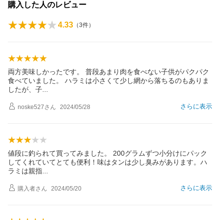
購入した人のレビュー
4.33
（
3
件）
両方美味しかったです。 普段あまり肉を食べない子供がパクパク
食べていました。 ハラミは小さくて少し網から落ちるのもありま
したが、
子
さらに表示
noske527
さん
2024/05/28
値段に釣られて買ってみました。 200グラムずつ小分けにパック
してくれていてとても便利！味はタンは少し臭みがあります。ハ
ラミは親
指
さらに表示
購入者
さん
2024/05/20