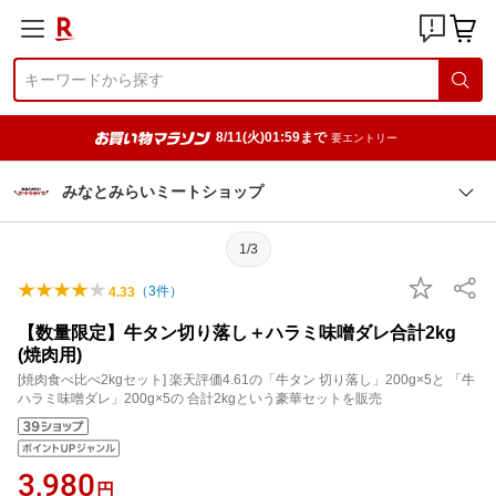
8/11(火)01:59まで
要エントリー
みなとみらいミートショップ
1/3
（
3
件）
4.33
【数量限定】牛タン切り落し＋ハラミ味噌ダレ合計2kg
(焼肉用)
[焼肉食べ比べ2kgセット] 楽天評価4.61の「牛タン 切り落し」200g×5と 「牛
ハラミ味噌ダレ」200g×5の 合計2kgという豪華セットを販売
3,980
円