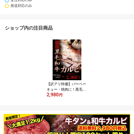
受注対応のみ
発送対応のみ
ショップ内の注目商品
【訳アリ特価】バーベー
キュー・焼肉に！黒毛和
2,980
牛カルビ 2kg【4/26賞
円
味】