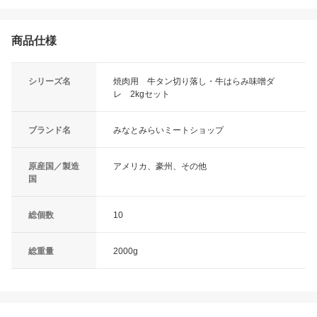
商品仕様
シリーズ名
焼肉用 牛タン切り落し・牛はらみ味噌ダ
レ 2kgセット
ブランド名
みなとみらいミートショップ
原産国／製造
アメリカ、豪州、その他
国
総個数
10
総重量
2000g