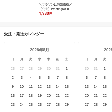
＼マラソンは特別価格／
【公式】Wooting60HE
1,980
＋ 改良版 Wooting 60HE
円
＋ ウーティング キーボ
ードラピッドトリガー 搭
載 ゲーミングキーボード
60he Lekker Switch Line
受注・発送カレンダー
ar45 L45 交換用 スイッ
チ マグネット式リニア 3
0 45cN Hall V2 対応 高耐
2026年8月
久 国内正規品 (12個入り)
20
日
月
火
水
木
金
土
日
月
火
26
27
28
29
30
31
1
30
31
1
2
3
4
5
6
7
8
6
7
8
9
10
11
12
13
14
15
13
14
15
16
17
18
19
20
21
22
20
21
22
23
24
25
26
27
28
29
27
28
29