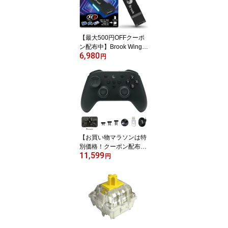
【Xiser認定正規販売店】
【最大500円OFFクーポ
ン配布中】Brook Wingm
6,980
an XE2 ウィングマンコ
円
ンバーターXE2 PS4 PS3
Switch Pro スイッチ NIN
TENDO 任天堂 ゲーム機
に対応 PS5 XBox Series
X|S コントローラー用 無
線アダプター コントロー
ラーコンバーター ターボ
とリマッピング 公式正規
【お買い物マラソンは特
品 送料無料
別価格！クーポン配布
11,599
中】GuliKit TT Max コン
円
トローラー 超低遅延 TM
R磁気スティック 720°テ
ンション調整 Switch2 S
witch PC Android iOS対
応 TTMax ゲームパッド
【ブラック】送料無料