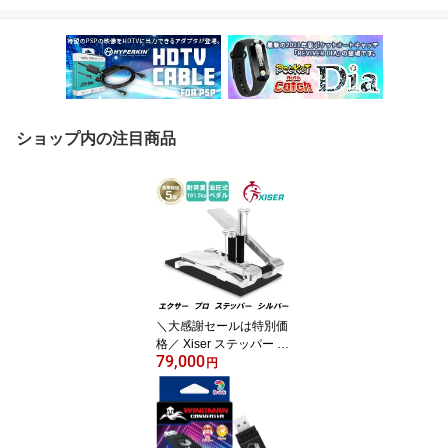
ショップ内の注目商品
＼大感謝セールは特別価
格／ Xiser ステッパー Pr
79,000
o Trainer エクサー ステ
円
ッパー 静音 ウォーキン
グマシン 踏み台昇降 5年
保証 フロアマット 日本
語説明書付き シルバー