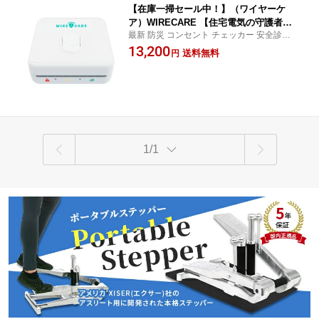
【在庫一掃セール中！】（ワイヤーケ
ア）WIRECARE 【住宅電気の守護者】
最新 防災 コンセント チェッカー 安全診断
コンセントチェッカー コンセント劣化
軽量 コンパクト WIRECARE BROOK 家電
13,200
による火災を未然に防ぐ 専門知識不要 1
送料無料
円
や配線の劣化を10秒で測定 火災リスクを未
0秒でコンセント劣化を測定 安全設計 延
然に防ぐ 安全設計 軽量コンパクト 簡単操
長コード劣化診断 LED3色表示 火災防止
作 送料無料
日本仕様 BROOK 家電安全測定 送料無
料
1/1