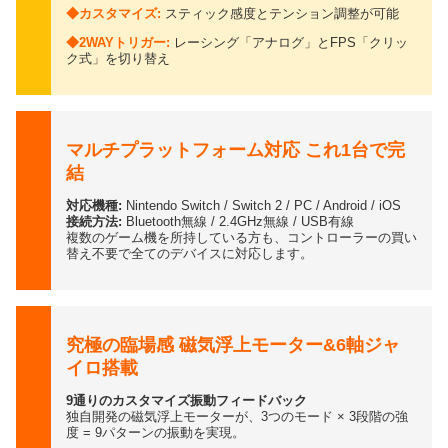
◆カスタマイズ:
スティック感度とテンション調整が可能
◆2WAYトリガー:
レーシング「アナログ」とFPS「クリッ
ク式」を切り替え
マルチプラットフォーム対応 これ1台で完
結
対応機種:
Nintendo Switch / Switch 2 / PC / Android / iOS
接続方法:
Bluetooth無線 / 2.4GHz無線 / USB有線
複数のゲーム機を所持している方も、コントローラーの買い
替え不要で全てのデバイスに対応します。
究極の臨場感 磁気浮上モーター&6軸ジャ
イロ搭載
9通りのカスタマイズ振動フィードバック
独自開発の磁気浮上モーターが、3つのモード × 3段階の強
度 = 9パターンの振動を実現。