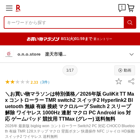
8/11(火)01:59まで
要エントリー
o.n.o.store 楽天市
場
1/17
動画
（
3
件）
2.33
＼お買い物マラソンは特別価格／2026年版 GuliKit TT Ma
x コントローラー TMR switch2 スイッチ2 Hyperlink2 Bl
uetooth 無線 有線 接続 マクロループ Switch 2 スリープ
解除 ワイヤレス 1000Hz 連射 マクロ PC Android ios 対
応 ゲームパッド 競技用 TTMax (グレー) 送料無料
2026年 最新版 bigbig won コントローラー Switch2 PC 対応 CHOCO Bluetoo
th 有線 TMR 128ステップ マクロ 背面ボタン 快適操作 NFC ジャイロ HD振動
スイッチ2 ワイヤレス 送料無料