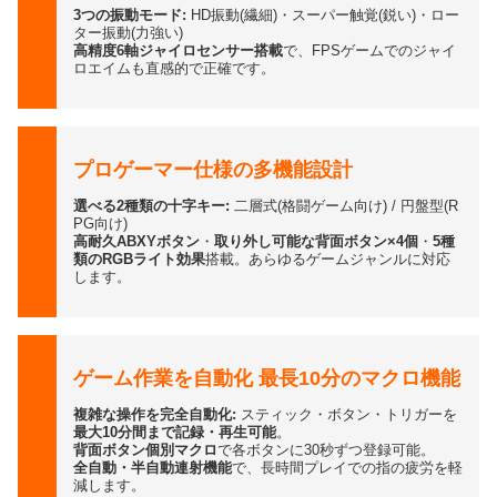
3つの振動モード:
HD振動(繊細)・スーパー触覚(鋭い)・ロー
ター振動(力強い)
高精度6軸ジャイロセンサー搭載
で、FPSゲームでのジャイ
ロエイムも直感的で正確です。
プロゲーマー仕様の多機能設計
選べる2種類の十字キー:
二層式(格闘ゲーム向け) / 円盤型(R
PG向け)
高耐久ABXYボタン
・
取り外し可能な背面ボタン×4個
・
5種
類のRGBライト効果
搭載。あらゆるゲームジャンルに対応
します。
ゲーム作業を自動化 最長10分のマクロ機能
複雑な操作を完全自動化:
スティック・ボタン・トリガーを
最大10分間まで記録・再生可能
。
背面ボタン個別マクロ
で各ボタンに30秒ずつ登録可能。
全自動・半自動連射機能
で、長時間プレイでの指の疲労を軽
減します。