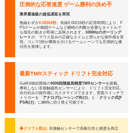
圧倒的な応答速度 ゲーム勝利の決め手
業界最速級の超低遅延を実現
無線わずか
0.00262秒
、有線0.00216秒の応答時間により、F
PSゲームや格闘ゲームなど瞬時の判断が必要なタイトルで
も指先の動きが即座に反映されます。
1000Hzのポーリング
レート
が、マウス並みの正確なエイムと滑らかな操作感を実
現。コンマ1秒が勝敗を分けるゲームシーンでも圧倒的な優
位性を発揮します。
最新TMRスティック ドリフト完全対応
GuliKit独自開発の
4000段階超高精度TMRセンサー
を搭載。
摩耗しない非接触磁気センサーにより、ドリフト完全対応。
自分好みの操作感にカスタマイズできます。背面スイッチで
トリガーを「
アナログ(レーシング向け)
」と「
クリック式(F
PS向け)
」に瞬時に切り替え可能です。
◆ドリフト防止:
非接触センサーで高耐久性と精度を両立