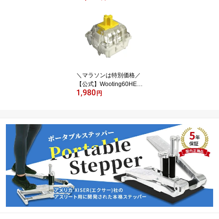
トローラー 超低遅延 TM
R磁気スティック 720°テ
ンション調整 Switch2 S
witch PC Android iOS対
応 TTMax ゲームパッド
【ブラック】送料無料
＼マラソンは特別価格／
【公式】Wooting60HE
1,980
＋ 改良版 Wooting 60HE
円
＋ ウーティング キーボ
ードラピッドトリガー 搭
載 ゲーミングキーボード
60he Lekker Switch Line
ar45 L45 交換用 スイッ
チ マグネット式リニア 3
0 45cN Hall V2 対応 高耐
久 国内正規品 (12個入り)