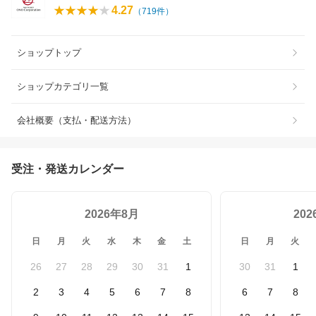
4.27
（
719
件）
ショップトップ
ショップカテゴリ一覧
会社概要（支払・配送方法）
受注・発送カレンダー
2026年8月
20
日
月
火
水
木
金
土
日
月
火
26
27
28
29
30
31
1
30
31
1
2
3
4
5
6
7
8
6
7
8