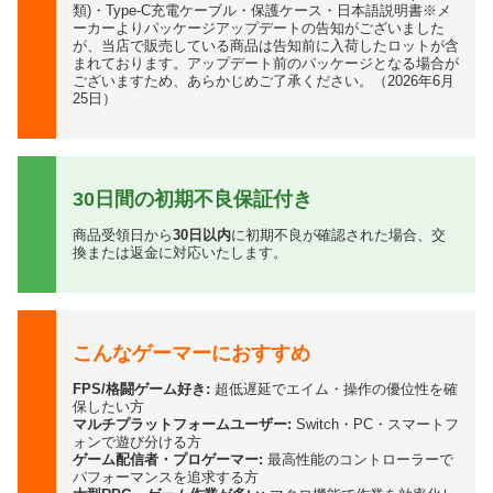
類)・Type-C充電ケーブル・保護ケース・日本語説明書※メ
ーカーよりパッケージアップデートの告知がございました
が、当店で販売している商品は告知前に入荷したロットが含
まれております。アップデート前のパッケージとなる場合が
ございますため、あらかじめご了承ください。（2026年6月
25日）
30日間の初期不良保証付き
商品受領日から
30日以内
に初期不良が確認された場合、交
換または返金に対応いたします。
こんなゲーマーにおすすめ
FPS/格闘ゲーム好き:
超低遅延でエイム・操作の優位性を確
保したい方
マルチプラットフォームユーザー:
Switch・PC・スマートフ
ォンで遊び分ける方
ゲーム配信者・プロゲーマー:
最高性能のコントローラーで
パフォーマンスを追求する方