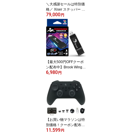
＼大感謝セールは特別価
格／ Xiser ステッパー Pr
79,000
o Trainer エクサー ステ
円
ッパー 静音 ウォーキン
グマシン 踏み台昇降 5年
保証 フロアマット 日本
語説明書付き シルバー
【Xiser認定正規販売店】
【最大500円OFFクーポ
ン配布中】Brook Wingm
6,980
an XE2 ウィングマンコ
円
ンバーターXE2 PS4 PS3
Switch Pro スイッチ NIN
TENDO 任天堂 ゲーム機
に対応 PS5 XBox Series
X|S コントローラー用 無
線アダプター コントロー
ラーコンバーター ターボ
とリマッピング 公式正規
【お買い物マラソンは特
品 送料無料
別価格！クーポン配布
11,599
中】GuliKit TT Max コン
円