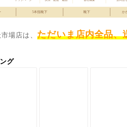
ー
5本指靴下
靴下
か
ただいま店内全品、
天市場店は、