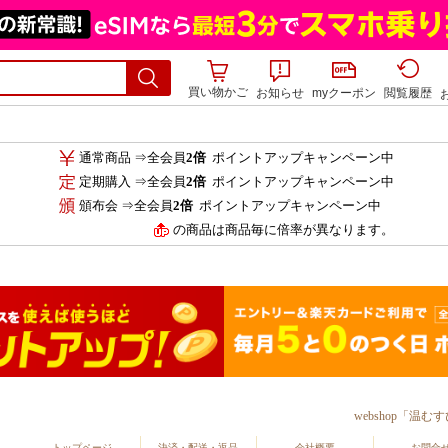
買い物かご
お知らせ
myクーポン
閲覧履歴
通常商品 ⇒全会員
2倍
ポイントアップキャンペーン中
定期購入 ⇒全会員
2倍
ポイントアップキャンペーン中
頒布会 ⇒全会員
2倍
ポイントアップキャンペーン中
の商品は商品毎に倍率が異なります。
webshop「
トップページ
決済・配送・返品
会社概要
お問合