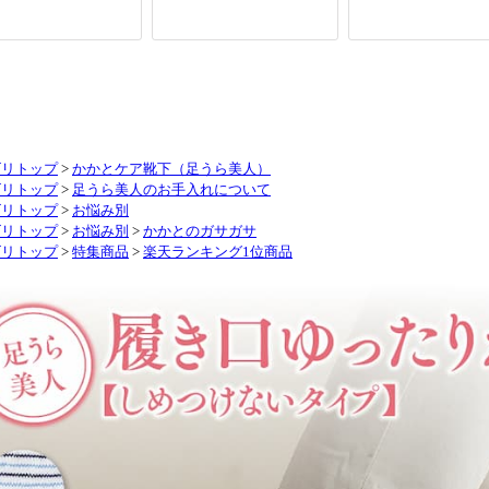
ゴリトップ
>
かかとケア靴下（足うら美人）
ゴリトップ
>
足うら美人のお手入れについて
ゴリトップ
>
お悩み別
ゴリトップ
>
お悩み別
>
かかとのガサガサ
ゴリトップ
>
特集商品
>
楽天ランキング1位商品