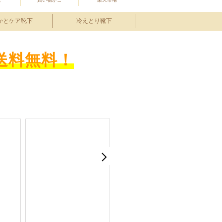
かとケア靴下
冷えとり靴下
送料無料！