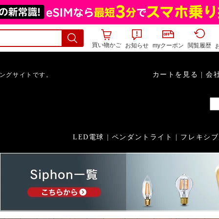
買い物かご
お知らせ
myクーポン
閲覧履歴
カートを見る
|
会
ピングサイトです。
LED電球
|
ペンダントライト
|
フレキシブ