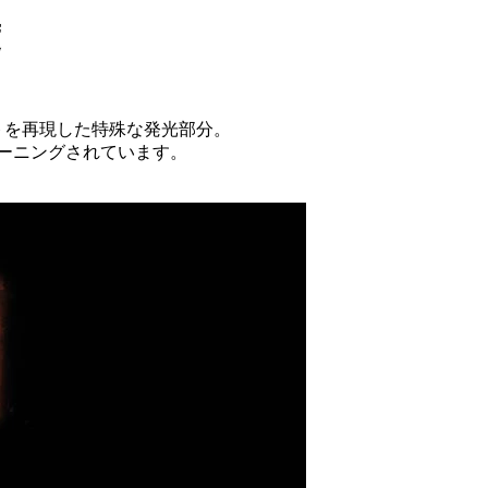
度
トを再現した特殊な発光部分。
ーニングされています。