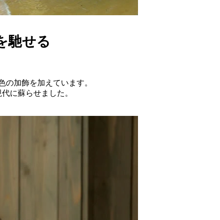
を馳せる
色の加飾を加えています。
現代に蘇らせました。