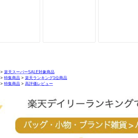
>
楽天スーパーSALE対象商品
>
特集商品
>
楽天ランキング1位商品
>
特集商品
>
高評価レビュー