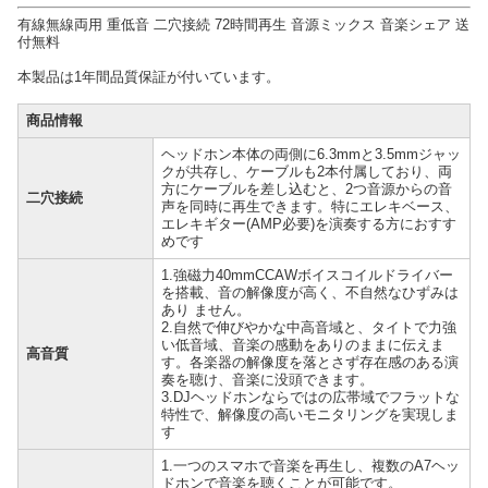
有線無線両用 重低音 二穴接続 72時間再生 音源ミックス 音楽シェア 送
付無料
本製品は1年間品質保証が付いています。
商品情報
ヘッドホン本体の両側に6.3mmと3.5mmジャッ
クが共存し、ケーブルも2本付属しており、両
方にケーブルを差し込むと、2つ音源からの音
二穴接続
声を同時に再生できます。特にエレキベース、
エレキギター(AMP必要)を演奏する方におすす
めです
1.強磁力40mmCCAWボイスコイルドライバー
を搭載、音の解像度が高く、不自然なひずみは
あり ません。
2.自然で伸びやかな中高音域と、タイトで力強
い低音域、音楽の感動をありのままに伝えま
高音質
す。各楽器の解像度を落とさず存在感のある演
奏を聴け、音楽に没頭できます。
3.DJヘッドホンならではの広帯域でフラットな
特性で、解像度の高いモニタリングを実現しま
す
1.一つのスマホで音楽を再生し、複数のA7ヘッ
ドホンで音楽を聴くことが可能です。