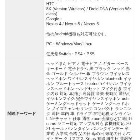
HTC :
8X (Version Wireless) / Droid DNA (Version Wir
eless)
Google：
Nexus 4 / Nexus 5 / Nexus 6
他のAndroid機種も対応可能です。
PC：Windows/Mac/Linxu
任天堂Switch・PS4・PS5
ヘッドほん ピアノ 電子ピアノ ギター ベース
キーボード 電子ドラム 黒 ブラック レッド 赤
金 ゴールド シルバー 銀 ブラウン ワイヤレス
ヘッドホン ワイヤレスイヤホン bluetooth イヤ
ホン ブルートゥース bluetoothイヤホン ワイヤ
レスヘッドホン ヘッドセット マイク付き マイ
ク内蔵 対応 耳掛け 高音質 音楽 長時間 通話可
イヤホンマイク 完全ワイヤレスイヤホン usb
ゲーミングヘッドセット ゲーミングヘッドホ
ン ノイズキャンセリング コンパクト ランニン
関連キーワード
グ 運転 車内 車 ドライブ 在宅勤務 オンライン
LINEチャット 仕事 通学 zoom会議などに適用 t
eams ソニー対応 アップル対応 多機種対応 20
21 セール バレンタイン バレンタインデー 卒
業式 入学式 合格 父の日 母の日 敬老の日 ホワ
イトデー クリスマス Xmas 有線 誕生日 還暦祝