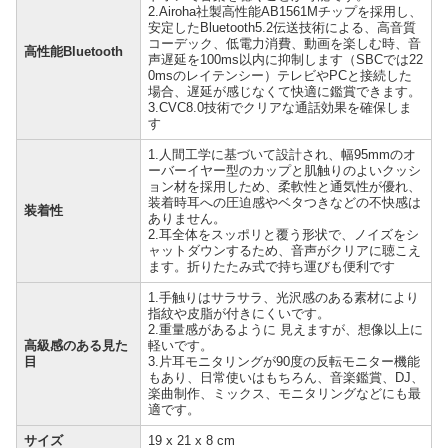
2.Airoha社製高性能AB1561Mチップを採用し、
安定したBluetooth5.2伝送技術による、高音質
コーデック、低電力消費、動画を楽しむ時、音
高性能Bluetooth
声遅延を100ms以内に抑制します（SBCでは22
0msのレイテンシー）テレビやPCと接続した
場合、遅延が感じなくて快適に鑑賞できます。
3.CVC8.0技術でクリアな通話効果を確保しま
す
1.人間工学に基づいて設計され、幅95mmのオ
ーバーイヤー型のカップと肌触りのよいクッシ
ョン材を採用しため、柔軟性と通気性が優れ、
装着時耳への圧迫感やベタつきなどの不快感は
装着性
ありません。
2.耳全体をスッポリと覆う形状で、ノイズをシ
ャットダウンするため、音声がクリアに聴こえ
ます。折りたたみ式で持ち運びも便利です
1.手触りはサラサラ、光沢感のある素材により
指紋や皮脂が付きにくいです。
2.重量感があるように 見えますが、想像以上に
高級感のある見た
軽いです。
目
3.片耳モニタリングが90度の反転モニター機能
もあり、日常使いはもちろん、音楽鑑賞、DJ、
楽曲制作、ミックス、モニタリングなどにも最
適です。
サイズ
19 x 21 x 8 cm