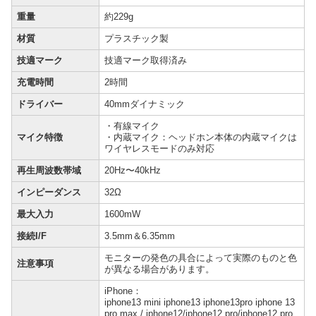
重量
約229g
材質
プラスチック製
技適マーク
技適マーク取得済み
充電時間
2時間
ドライバー
40mmダイナミック
・有線マイク
マイク特徴
・内蔵マイク：ヘッドホン本体の内蔵マイクは
ワイヤレスモードのみ対応
再生周波数帯域
20Hz〜40kHz
インピーダンス
32Ω
最大入力
1600mW
接続I/F
3.5mm＆6.35mm
モニターの発色の具合によって実際のものと色
注意事項
が異なる場合があります。
iPhone：
iphone13 mini iphone13 iphone13pro iphone 13
pro max / iphone12/iphone12 pro/iphone12 pro