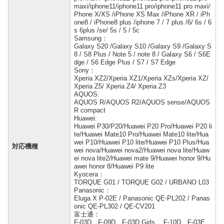
maxi/iphone11/iphone11 pro/iphone11 pro maxi/
Phone X/XS /iPhone XS Max /iPhone XR / iPh
one8 / iPhone8 plus /iphone 7 / 7 plus /6/ 6s / 6
s 6plus /se/ 5s / 5 / 5c
Samsung：
Galaxy S20 /Galaxy S10 /Galaxy S9 /Galaxy S
8 / S8 Plus / Note 5 / note 8 / Galaxy S6 / S6E
dge / S6 Edge Plus / S7 / S7 Edge
Sony：
Xperia XZ2/Xperia XZ1/Xperia XZs/Xperia XZ/
Xperia Z5/ Xperia Z4/ Xperia Z3
AQUOS:
AQUOS R/AQUOS R2/AQUOS sense/AQUOS
R compact
Huawei:
Huawei P30/P20/Huawei P20 Pro/Huawei P20 li
te/Huawei Mate10 Pro/Huawei Mate10 lite/Hua
wei P10/Huawei P10 lite/Huawei P10 Plus/Hua
対応機種
wei nova/Huawei nova2/Huawei nova lite/Huaw
ei nova lite2/Huawei mate 9/Huawei honor 9/Hu
awei honor 8/Huawei P9 lite
Kyocera：
TORQUE G01 / TORQUE G02 / URBANO L03
Panasonic：
Eluga X P-02E / Panasonic QE-PL202 / Panas
onic QE-PL302 / QE-CV201
富士通：
F-03D、F-09D、F-03D Girls、 F-10D、F-03E