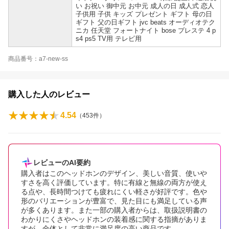
い お祝い 御中元 お中元 成人の日 成人式 恋人
子供用 子供 キッズ プレゼント ギフト 母の日
ギフト 父の日ギフト jvc beats オーディオテク
ニカ 任天堂 フォートナイト bose プレステ 4 p
s4 ps5 TV用 テレビ用
商品番号：a7-new-ss
購入した人のレビュー
4.54
（
453
件）
レビューのAI要約
購入者はこのヘッドホンのデザイン、美しい音質、使いや
すさを高く評価しています。特に有線と無線の両方が使え
る点や、長時間つけても疲れにくい軽さが好評です。色や
形のバリエーションが豊富で、見た目にも満足している声
が多くあります。また一部の購入者からは、取扱説明書の
わかりにくさやヘッドホンの装着感に関する指摘がありま
すが、全体として非常に満足度の高い商品です。