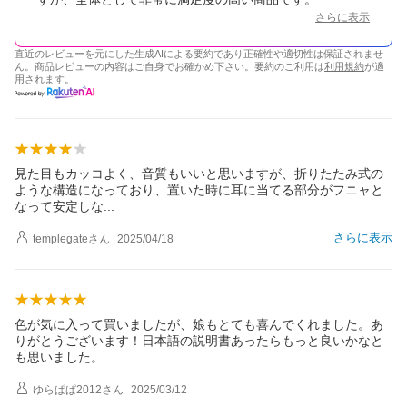
さらに表示
直近のレビューを元にした生成AIによる要約であり正確性や適切性は保証されませ
ん。商品レビューの内容はご自身でお確かめ下さい。要約のご利用は
利用規約
が適
用されます。
見た目もカッコよく、音質もいいと思いますが、折りたたみ式の
ような構造になっており、置いた時に耳に当てる部分がフニャと
なって安定し
な
さらに表示
templegate
さん
2025/04/18
色が気に入って買いましたが、娘もとても喜んでくれました。あ
りがとうございます！日本語の説明書あったらもっと良いかなと
も思いました。
ゆらぱぱ2012
さん
2025/03/12