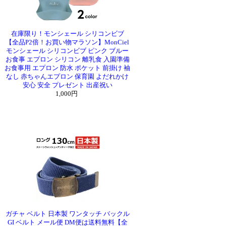
在庫限り！モンシェール シリコンビブ
【全品P2倍！お買い物マラソン】MonCiel
モンシェール シリコンビブ ピンク ブルー
お食事 エプロン シリコン 離乳食 入園準備
お食事用 エプロン 防水 ポケット 前掛け 袖
なし 赤ちゃんエプロン 保育園 よだれかけ
安心 安全 プレゼント 出産祝い
1,000円
ガチャ ベルト 日本製 ワンタッチ バックル
GI ベルト メール便 DM便は送料無料【全