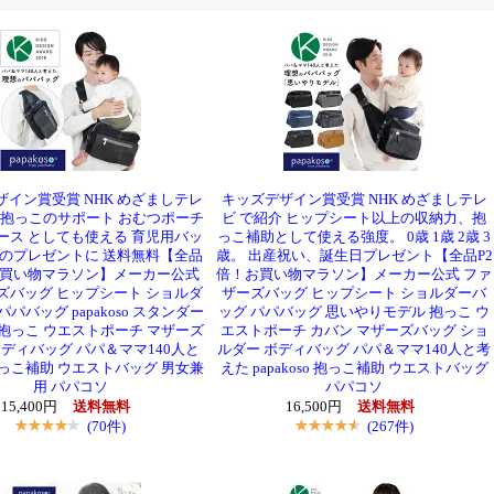
ザイン賞受賞 NHK めざましテレ
キッズデザイン賞受賞 NHK めざましテレ
 抱っこのサポート おむつポーチ
ビ で紹介 ヒップシート以上の収納力、抱
ース としても使える 育児用バッ
っこ補助として使える強度。 0歳 1歳 2歳 3
へのプレゼントに 送料無料【全品
歳。 出産祝い、誕生日プレゼント【全品P2
お買い物マラソン】メーカー公式
倍！お買い物マラソン】メーカー公式 ファ
ズバッグ ヒップシート ショルダ
ザーズバッグ ヒップシート ショルダーバ
パパバッグ papakoso スタンダー
ッグ パパバッグ 思いやりモデル 抱っこ ウ
抱っこ ウエストポーチ マザーズ
エストポーチ カバン マザーズバッグ ショ
ボディバッグ パパ＆ママ140人と
ルダー ボディバッグ パパ＆ママ140人と考
っこ補助 ウエストバッグ 男女兼
えた papakoso 抱っこ補助 ウエストバッグ
用 パパコソ
パパコソ
15,400円
送料無料
16,500円
送料無料
(70件)
(267件)