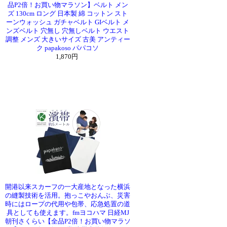
品P2倍！お買い物マラソン】ベルト メン
ズ 130cm ロング 日本製 綿 コットン スト
ーンウォッシュ ガチャベルト GIベルト メ
ンズベルト 穴無し 穴無しベルト ウエスト
調整 メンズ 大きいサイズ 古美 アンティー
ク papakoso パパコソ
1,870円
開港以来スカーフの一大産地となった横浜
の縫製技術を活用。抱っこやおんぶ、災害
時にはロープの代用や包帯、応急処置の道
具としても使えます。fmヨコハマ 日経MJ
朝刊さくらい【全品P2倍！お買い物マラソ