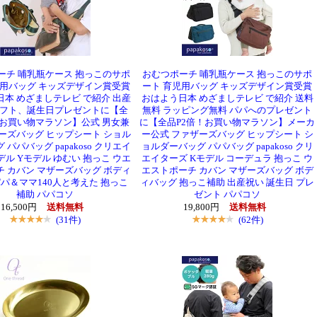
ーチ 哺乳瓶ケース 抱っこのサポ
おむつポーチ 哺乳瓶ケース 抱っこのサポ
児用バッグ キッズデザイン賞受賞
ート 育児用バッグ キッズデザイン賞受賞
本 めざましテレビ で紹介 出産
おはよう日本 めざましテレビ で紹介 送料
フト、誕生日プレゼントに【全
無料 ラッピング無料 パパへのプレゼント
！お買い物マラソン】公式 男女兼
に【全品P2倍！お買い物マラソン】メーカ
ーズバッグ ヒップシート ショル
ー公式 ファザーズバッグ ヒップシート シ
 パパバッグ papakoso クリエイ
ョルダーバッグ パパバッグ papakoso クリ
ル Yモデル ゆむい 抱っこ ウエ
エイターズ Kモデル コーデュラ 抱っこ ウ
 カバン マザーズバッグ ボディ
エストポーチ カバン マザーズバッグ ボデ
パパ＆ママ140人と考えた 抱っこ
ィバッグ 抱っこ補助 出産祝い 誕生日 プレ
補助 パパコソ
ゼント パパコソ
16,500円
送料無料
19,800円
送料無料
(31件)
(62件)