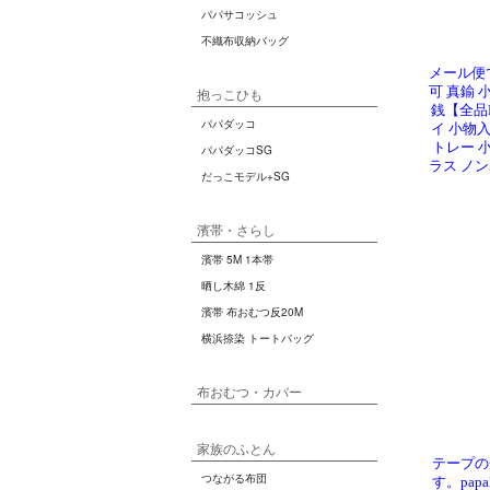
メール便
可 真鍮 
銭【全品
イ 小物入
トレー 
ラス ノンポ
テープの
す。pap