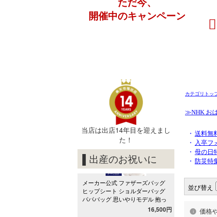
カテゴリトッ
≫NHK 
・
送料無料
・
入卒フ
・
母の日
・
防災特
並び替え
価格