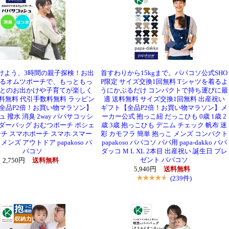
けよう、3時間の親子探検！お出
首すわりから15kgまで。パパコソ公式SHO
るオムツポーチで、もっともっ
P限定 サイズ交換1回無料 Tシャツを着るよ
とのお出かけや子育てが楽しく
うにかぶるだけ コンパクトで持ち運びに最
料無料 代引手数料無料 ラッピン
適 送料無料 サイズ交換1回無料 出産祝い
全品P2倍！お買い物マラソン】
ギフト【全品P2倍！お買い物マラソン】メ
 撥水 消臭 2way パパサコッシ
ーカー公式 抱っこ紐 だっこひも 0歳 1歳 2
ダーバッグ おむつポーチ ポシェ
歳 3歳 抱っこひも デニム チェック 帆布 迷
ーチ スマホポーチ スマホ スマー
彩 カモフラ 簡単 抱っこ メンズ コンパクト
メンズ アウトドア papakoso パ
papakoso パパコソ パパ用 papa-dakko パパ
パコソ
ダッコ M L XL 2本目 出産祝い 誕生日 プレ
ゼント パパコソ
2,750円
送料無料
5,940円
送料無料
(239件)