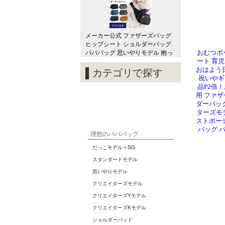
おむつポ
ート 育
おはよう日
祝いやギ
品P2倍
用 ファザ
ダーバッグ
ターズモデ
ストポーチ
バッグ 