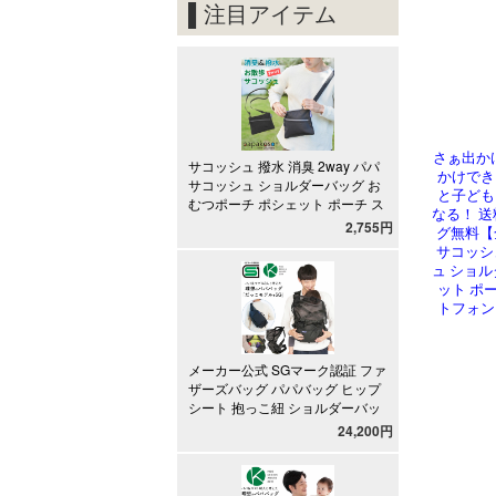
さぁ出か
かけでき
と子ども
なる！ 送
グ無料【
サコッシュ
ュ ショル
ット ポ
トフォン 