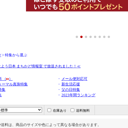
> 特集から選ぶ
プ
おはよう日本 まちかど情報室 で放送されました！≪
 （
）
・
メール便対応可
ォーマル真珠特集
・
新生活応援
特集
・
父の日特集
集
・
2023年間ランキング
在庫あり
送料無料
や送料は、商品のサイズや色によって異なる場合があります。