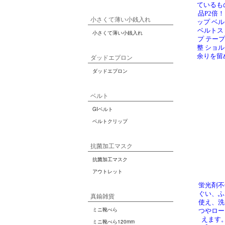
ているも
品P2倍
ップ ベ
ベルトス
プ テープ
整 ショ
余りを留める
蛍光剤不
ぐい、ふ
使え、洗
つやロー
えます