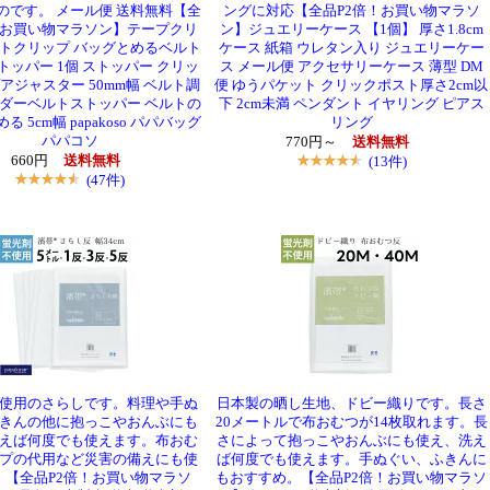
のです。 メール便 送料無料【全
ングに対応【全品P2倍！お買い物マラソ
！お買い物マラソン】テープクリ
ン】ジュエリーケース 【1個】 厚さ1.8cm
ルトクリップ バッグとめるベルト
ケース 紙箱 ウレタン入り ジュエリーケー
トッパー 1個 ストッパー クリッ
ス メール便 アクセサリーケース 薄型 DM
アジャスター 50mm幅 ベルト調
便 ゆうパケット クリックポスト厚さ2cm以
ルダーベルトストッパー ベルトの
下 2cm未満 ペンダント イヤリング ピアス
 5cm幅 papakoso パパバッグ
リング
パパコソ
770円～
送料無料
660円
送料無料
(13件)
(47件)
使用のさらしです。料理や手ぬ
日本製の晒し生地、ドビー織りです。長さ
きんの他に抱っこやおんぶにも
20メートルで布おむつが14枚取れます。長
えば何度でも使えます。布おむ
さによって抱っこやおんぶにも使え、洗え
プの代用など災害の備えにも使
ば何度でも使えます。手ぬぐい、ふきんに
。【全品P2倍！お買い物マラソ
もおすすめ。【全品P2倍！お買い物マラソ