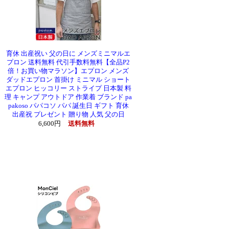
育休 出産祝い 父の日に メンズミニマルエ
プロン 送料無料 代引手数料無料【全品P2
倍！お買い物マラソン】エプロン メンズ
ダッドエプロン 首掛け ミニマル ショート
エプロン ヒッコリー ストライプ 日本製 料
理 キャンプ アウトドア 作業着 ブランド pa
pakoso パパコソ パパ 誕生日 ギフト 育休
出産祝 プレゼント 贈り物 人気 父の日
6,600円
送料無料