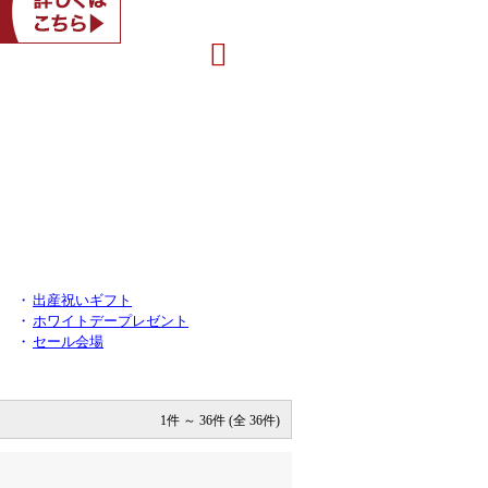
・
出産祝いギフト
・
ホワイトデープレゼント
・
セール会場
1件 ～ 36件 (全 36件)