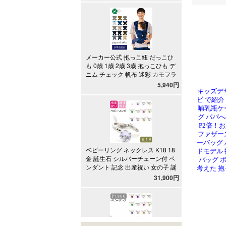
キッズデ
ビ で紹介
哺乳瓶ケ
グ パパ
P2倍！
ファザー
ーバッグ 
ドモデル 
バッグ 
考えた 抱