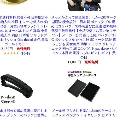
で送料無料 代引不可 日時指定不
さっとかぶって簡単装着、しかもSGマーク
小物入れ 小皿 トレー 小銭入れ 釣
認証の安全設計、日本製 ポケッタブル 畳
P2倍！お買い物マラソン】トレ
めばコンパクトで持ち運びに最適 送料無料
れ 丸 オーバルトレイ 真鍮 小皿
代引手数料無料【全品P2倍！お買い物マラ
小銭入れ 釣銭 日本製 ソリッドブ
ソン】メーカー公式 抱っこ紐 パパダッコS
リッシュ One thread 金色 無垢
G ポケッタブル だっこ紐 SGマーク 認証 抱
ゴールドカラー
っこひも 男女兼用 簡単 チェック グレンチ
ェック 抱っこ 紐 コンパクト papakoso パパ
2,150円
送料無料
コソ 2本目 出産祝い プレゼント ギフト 父
(10件)
の日
11,000円
送料無料
余り部分を留める際に使用しま
メール便でも送れる厚さ1.8cmのケース ネ
akosoブランドのバッグに使用し
ックレス ペンダント イヤリング ピアス リ