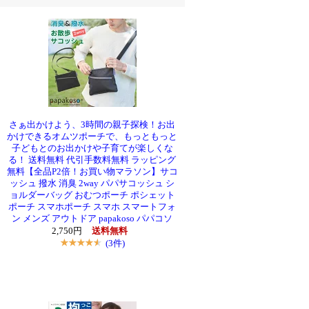
さぁ出かけよう、3時間の親子探検！お出
かけできるオムツポーチで、もっともっと
子どもとのお出かけや子育てが楽しくな
る！ 送料無料 代引手数料無料 ラッピング
無料【全品P2倍！お買い物マラソン】サコ
ッシュ 撥水 消臭 2way パパサコッシュ シ
ョルダーバッグ おむつポーチ ポシェット
ポーチ スマホポーチ スマホ スマートフォ
ン メンズ アウトドア papakoso パパコソ
2,750円
送料無料
(3件)