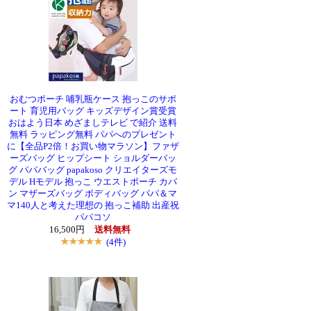
おむつポーチ 哺乳瓶ケース 抱っこのサポ
ート 育児用バッグ キッズデザイン賞受賞
おはよう日本 めざましテレビ で紹介 送料
無料 ラッピング無料 パパへのプレゼント
に【全品P2倍！お買い物マラソン】ファザ
ーズバッグ ヒップシート ショルダーバッ
グ パパバッグ papakoso クリエイターズモ
デル Hモデル 抱っこ ウエストポーチ カバ
ン マザーズバッグ ボディバッグ パパ＆マ
マ140人と考えた理想の 抱っこ補助 出産祝
パパコソ
16,500円
送料無料
(4件)