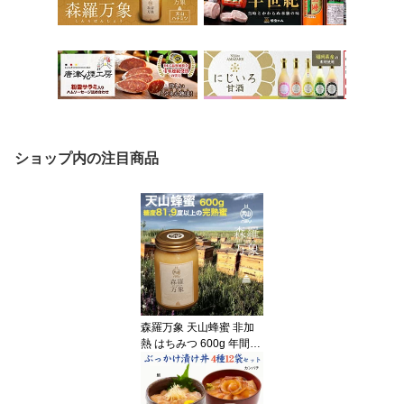
ショップ内の注目商品
森羅万象 天山蜂蜜 非加
熱 はちみつ 600g 年間で
わずか二週間ほどしか開
花しない貴重な花のハチ
ミツ