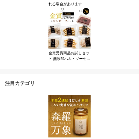
れる場合があります お
中元 2026 芋屋長兵衛
熊本名物「いきなり団
子」20個セット（プレー
ン・さくら・よもぎ・紫
芋・黒糖の5種類） コウ
ヤマ ギフト のし対応可
夏ギフト 御中元
金賞受賞商品お試しセッ
ト 無添加ハム・ソーセー
ジ6種（あらびきウィン
ナー、ガーリックウィン
ナー、チキンウィンナ
ー、フライッシュケー
注目カテゴリ
ゼ、ベーコン、ロースハ
ム）と米沢牛コンビーフ
セット 国産豚肉100%を
使用 スモークハウスファ
イン 夏ギフト 御中元