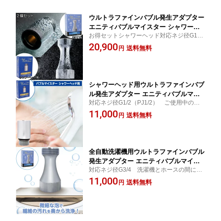
ウルトラファインバブル発生アダプター
エニティバブルマイスター シャワーヘ
お得セットシャワーヘッド対応ネジ径G1/2
ッド・洗濯機用セット(Anyti Bubble Me
（PJ1/2） 洗濯機対応ネジ径G3/4
20,900
ister)
送料無料
円
シャワーヘッド用ウルトラファインバブ
ル発生アダプター エニティバブルマイ
対応ネジ径G1/2（PJ1/2） ご使用中のシ
スター(Anyti Bubble Meister)
ャワーヘッドに取り付けるだけ
11,000
送料無料
円
全自動洗濯機用ウルトラファインバブル
発生アダプター エニティバブルマイス
対応ネジ径G3/4 洗濯機とホースの間に取
ター(Anyti Bubble Meister)
り付けるだけ
11,000
送料無料
円