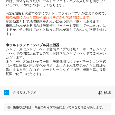
れば、身体を洗うたびにウルトラファインバブル入りのお湯がでて
いるので、汚れがつきにくくなります。
○洗濯機用も洗濯する水にウルトラファインバブルが含まれるので、
服の繊維に入った皮脂や泥汚れを浮かせて綺麗にします。
副次効果として洗濯槽内をきれいに保つ効果（※）もあります。
※既に汚れがある場合は洗濯槽クリーナーを使用して一旦きれいに
するか、使い続けていくと徐々に汚れが落ちてきれいな状態を保ち
ます。
◆ウルトラファインバブル発生機器
シャワー用はシャワーヘッド交換タイプでは無く、ホースとシャワ
ーヘッドの間に設置するので、お好きなシャワーヘッドでご利用い
ただけます。
また、発生方法はシャワー用・洗濯機用共にキャビテーション方式
（水流に回転と圧力変化を与え、水に含まれる空気をさらに微細な
泡にする方法）なので、カートリッジタイプの発生機器と異なり長
期間ご使用いただけます。
売り切れを含む
標準
価格や送料は、商品のサイズや色によって異なる場合があります。