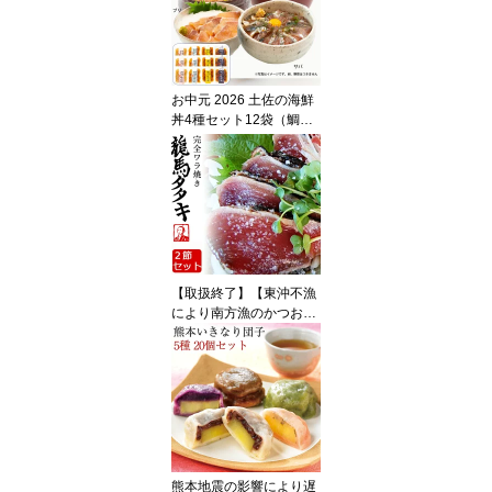
お中元 2026 土佐の海鮮
丼4種セット12袋（鯛、
サバ、カンパチ、ブリ 各
3袋） ぶっかけ漬け丼 着
色料・保存料無添加 宇佐
もん工房 ギフト のし対
応可 夏ギフト 御中元
【取扱終了】【東沖不漁
により南方漁のかつお
へ。南方かつおへのリン
クあります。】龍馬タタ
キ 2節セット しまんとハ
マヤ 土佐伝統製法 完全
ワラ焼き鰹のタタキ かつ
お・カツオ たたき 海の
レストラン〜鰹群家（な
ぶらや） ギフト のし対
熊本地震の影響により遅
応可