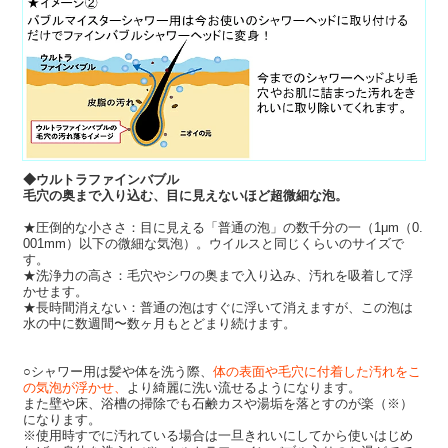
◆ウルトラファインバブル
毛穴の奥まで入り込む、目に見えないほど超微細な泡。
★圧倒的な小ささ：目に見える「普通の泡」の数千分の一（1μm（0.
001mm）以下の微細な気泡）。ウイルスと同じくらいのサイズで
す。
★洗浄力の高さ：毛穴やシワの奥まで入り込み、汚れを吸着して浮
かせます。
★長時間消えない：普通の泡はすぐに浮いて消えますが、この泡は
水の中に数週間〜数ヶ月もとどまり続けます。
○シャワー用は髪や体を洗う際、
体の表面や毛穴に付着した汚れをこ
の気泡が浮かせ、
より綺麗に洗い流せるようになります。
また壁や床、浴槽の掃除でも石鹸カスや湯垢を落とすのが楽（※）
になります。
※使用時すでに汚れている場合は一旦きれいにしてから使いはじめ