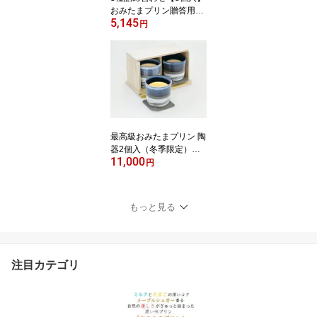
おみたまプリン贈答用黒
5,145
箱 「カラメル3個＋ミ
円
ルク3個＋栗2個」濃厚高
級プリン♪ テレビでも紹
介【笠間の栗 茨城 ギフ
ト 贈り物 プレゼント お
歳暮 お中元 お返し ご褒
美 お取り寄せ お土産 内
祝 お祝 洋菓子 小美玉 茨
城空港】
最高級おみたまプリン 陶
器2個入（冬季限定）
11,000
【ぷりん 茨城 ギフト 贈
円
り物 プレゼント お歳暮
お返し ご褒美 お取り寄
せ お土産 内祝 お祝 高級
もっと見る
洋菓子 小美玉 平飼い卵
初生卵 たまご】
注目カテゴリ