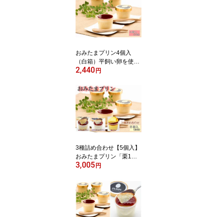
ビでも紹介【ギフト 贈り
物 プレゼント 贈答 お歳
暮 お中元 お返し ご褒美
お取り寄せ お土産 内祝
お祝 洋菓子 茨城空港 小
美玉 たまご】
おみたまプリン4個入
（白箱）平飼い卵を使用
2,440
した2層のしっとり＆な
円
めらか！濃厚高級プリン
♪テレビでも紹介【ギフ
ト 贈り物 プレゼント 贈
答 お歳暮 お中元 お返し
ご褒美 お取り寄せ お土
産 内祝 お祝 洋菓子 茨城
空港 小美玉 たまご 】
3種詰め合わせ【5個入】
おみたまプリン「栗1個
3,005
＋カラメル2個＋ミルク2
円
個」濃厚高級プリン♪テ
レビでも紹介【笠間の栗
茨城 ギフト 贈り物 プレ
ゼント 贈答 お歳暮 お中
元 お返し ご褒美 お取り