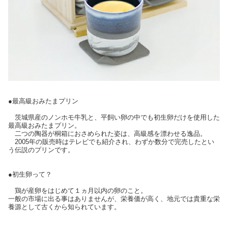
●最高級おみたまプリン
茨城県産のノンホモ牛乳と、平飼い卵の中でも初生卵だけを使用した
最高級おみたまプリン。
二つの陶器が桐箱におさめられた姿は、高級感を漂わせる逸品。
2005年の販売時はテレビでも紹介され、わずか数分で完売したとい
う伝説のプリンです。
●初生卵って？
鶏が産卵をはじめて１ヵ月以内の卵のこと。
一般の市場に出る事はありませんが、栄養価が高く、地元では貴重な栄
養源として古くから知られています。