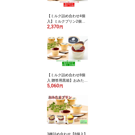
寄せ お土産 内祝 お祝 洋
菓子 茨城空港 小美玉 ぷ
りん 平飼い卵】
【ミルク詰め合わせ4個
入】ミルクプリン2個＋
2,370
おみたまプリン2個セッ
円
ト！平飼いたまご こだわ
り濃厚高級プリン♪ テレ
ビ紹介【ギフト 贈り物
プレゼント 贈答 お歳暮
お中元 お返し ご褒美 お
取り寄せ お土産 内祝 お
祝 洋菓子 茨城空港 】
【ミルク詰め合わせ8個
入 贈答用黒箱】おみたま
5,060
ミルクプリン4個＋おみ
円
たまプリン4個セット！
平飼いたまご使用 なめら
か 濃厚高級プリン♪ テレ
ビでも紹介【ギフト 贈り
物 プレゼント お歳暮 お
中元 お取り寄せ お土産
内祝 お祝 洋菓子 茨城空
港 茨城 】
3種詰め合わせ【8個入】