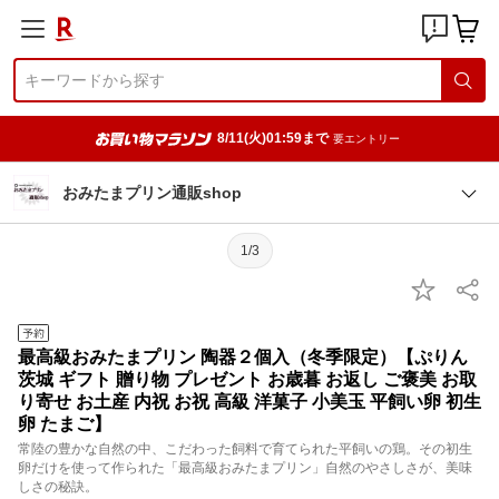
8/11(火)01:59まで
要エントリー
おみたまプリン通販shop
1/3
最高級おみたまプリン 陶器２個入（冬季限定）【ぷりん
茨城 ギフト 贈り物 プレゼント お歳暮 お返し ご褒美 お取
り寄せ お土産 内祝 お祝 高級 洋菓子 小美玉 平飼い卵 初生
卵 たまご】
常陸の豊かな自然の中、こだわった飼料で育てられた平飼いの鶏。その初生
卵だけを使って作られた「最高級おみたまプリン」自然のやさしさが、美味
しさの秘訣。