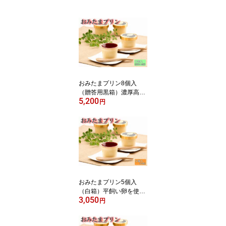
おみたまプリン8個入
（贈答用黒箱）濃厚高級
5,200
プリン♪テレビでも紹介
円
【ギフト 贈り物 プレゼ
ント 贈答 お歳暮 お中元
お返し ご褒美 お取り寄
せ お土産 内祝 お祝 洋菓
子 スイーツ 茨城空港 小
美玉 平飼い卵 たまご 誕
生日】
おみたまプリン5個入
（白箱）平飼い卵を使用
3,050
した2層のしっとり＆な
円
めらか！こだわり まった
り濃厚高級プリン♪テレ