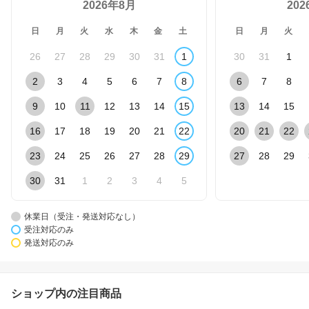
2026年8月
20
日
月
火
水
木
金
土
日
月
火
26
27
28
29
30
31
1
30
31
1
2
3
4
5
6
7
8
6
7
8
9
10
11
12
13
14
15
13
14
15
16
17
18
19
20
21
22
20
21
22
23
24
25
26
27
28
29
27
28
29
30
31
1
2
3
4
5
休業日（受注・発送対応なし）
受注対応のみ
発送対応のみ
ショップ内の注目商品