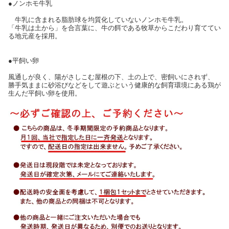
●ノンホモ牛乳
牛乳に含まれる脂肪球を均質化していないノンホモ牛乳。
「牛乳は土から」を合言葉に、牛の餌である牧草からこだわり育ててい
る地元産を採用。
●平飼い卵
風通しが良く、陽がさしこむ屋根の下、土の上で、密飼いにされず、
勝手気ままに砂浴びなどをして遊ぶという健康的な飼育環境にある鶏が
生んだ平飼い卵を使用。