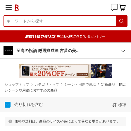
8/11(火)01:59まで
要エントリー
至高の祝酒 厳選熟成酒 古昔の
美
ショップトップ
カテゴリトップ
シーン・用途で選ぶ
定番商品・幅広
いシーンや用途におすすめの商品
売り切れを含む
標準
価格や送料は、商品のサイズや色によって異なる場合があります。