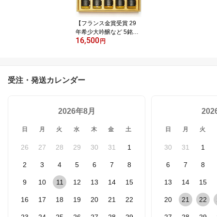
瓶 贈答品 男性 化粧箱 熨
斗
【フランス金賞受賞 29
年希少大吟醸など 5銘柄
16,500
飲み比べセット】吟醸系
円
長期熟成 日本酒 高級 ギ
フト『古昔の美酒 吟醸』
大吟醸 純米吟醸 / 父の日
ギフト お中元 御中元 退
受注・発送カレンダー
職祝い 送別会 歓送迎会
定年退職 送料無料 希少
古酒 お酒 誕生日 お父さ
2026年8月
ん 父
20
日
月
火
水
木
金
土
日
月
火
26
27
28
29
30
31
1
30
31
1
2
3
4
5
6
7
8
6
7
8
9
10
11
12
13
14
15
13
14
15
16
17
18
19
20
21
22
20
21
22
23
24
25
26
27
28
29
27
28
29