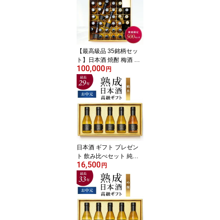
【最高級品 35銘柄セッ
ト】日本酒 焼酎 梅酒 泡
100,000
盛 ギフト プレゼント 飲
円
み比べセット 飲み比べ
長期熟成 希少 古酒 最長4
1年 『古昔の美酒 時』 /
父の日 お中元 御中元 ギ
フト 送料無料 お酒 ビジ
ネス 贈答品 ご挨拶 社長
定年 化粧箱 熨斗
日本酒 ギフト プレゼン
ト 飲み比べセット 純米
16,500
酒 純米吟醸 辛口 甘口 高
円
級 長期熟成 / 父の日 ギフ
ト お中元 御中元 送料無
料 希少 古酒 最長28年 5
銘柄 『古昔の美酒 純
米』 お酒 祝い酒 誕生日
お父さん 父 義父 北陸 小