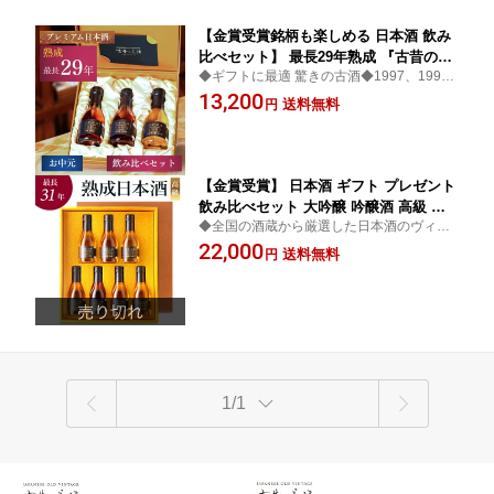
【金賞受賞銘柄も楽しめる 日本酒 飲み
比べセット】 最長29年熟成 『古昔の美
◆ギフトに最適 驚きの古酒◆1997、1999
酒 祝』 180ml×3銘柄 / 父の日 ギフト お
年、2006年に製造された良質な希少日本酒
13,200
中元 御中元 プレゼント 高級 長期熟成
送料無料
円
の贅沢飲み比べセット◆お酒 日本酒 お父さ
古酒 お祝い 退職祝い 定年退職 誕生日
ん 父 飲み比べ お祝い 内祝い 新築祝い 開店
お父さん 父 義父 内祝い 還暦祝い 結婚
祝い
祝い 記念日 熨斗
【金賞受賞】 日本酒 ギフト プレゼント
飲み比べセット 大吟醸 吟醸酒 高級 長
◆全国の酒蔵から厳選した日本酒のヴィン
期熟成 最長30年 7銘柄 『古昔の美酒
テージ古酒ブランド◆ お酒 日本酒 大吟醸
22,000
光』 / 父の日 お中元 御中元 ギフト 送料
送料無料
円
ギフト プレゼント 飲み比べ 飲み比べセッ
無料 祝い酒 誕生日 お父さん 父 義父 結
ト お父さん お祝い 内祝い 結婚祝い 還暦祝
婚祝い 定年 還暦祝い 男性 父親 贈答品
い
化粧箱
1/1