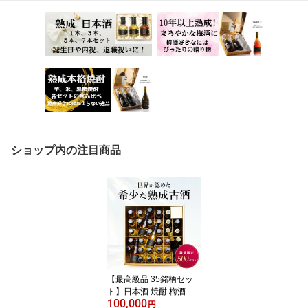
ショップ内の注目商品
【最高級品 35銘柄セッ
ト】日本酒 焼酎 梅酒 泡
100,000
盛 ギフト プレゼント 飲
円