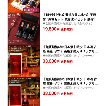
内祝い お父さん 父 義父 結婚祝い 記念
み比べセット お祝い 内祝い
日 贈答品 おしゃれ 化粧箱 ラッピング
熨斗 180ml
【15年以上熟成 贅沢な飲み比べ】芋焼
酎 3銘柄セット 飲み比べセット 最長19
◆全国の酒蔵から厳選した焼酎のヴィンテ
年熟成 『古昔の美酒 芋香の雫』 / 敬老
ージ古酒ブランド◆高級 お酒 焼酎 芋焼酎
19,800
の日 ギフト お中元 御中元 プレゼント
送料無料
円
ギフト プレゼント お父さん 父 義父 飲み比
高級 長期熟成 古酒 本格焼酎 原酒 お祝
べ 飲み比べセット お祝い 内祝い
い 内祝い 還暦祝い 定年 誕生日 お父さ
ん 父 義父 父親
【超長期熟成の日本酒】希少 日本酒 古
酒 高級 ギフト 高級木箱入り『レアリテ
◆全国の酒蔵から厳選したヴィンテージ古
ィーシリーズ 古昔の美酒 1987』 / 父の
酒ブランド◆高級 最高級 お酒 日本酒 ギフ
33,000
日 ギフト プレゼント 送料無料 お酒 長
送料無料
円
ト プレゼント お父さん 父 義父 お祝い 内祝
寿祝い 還暦祝い 誕生日 お父さん 父 義
い 結婚祝い
父 男性 父親 祖父 熨斗 500ml
【超長期熟成の日本酒】希少 日本酒 古
酒 高級 ギフト 高級木箱入り『レアリテ
◆全国の酒蔵から厳選したヴィンテージ古
ィーシリーズ 古昔の美酒 2000』 / 父の
酒ブランド◆高級 最高級 お酒 日本酒 ギフ
33,000
日 ギフト プレゼント 送料無料 お酒 長
送料無料
円
ト プレゼント お父さん 父 義父 お祝い 内祝
寿祝い 還暦祝い 誕生日 お父さん 父 義
い 結婚祝い
父 男性 父親 祖父 熨斗 500ml