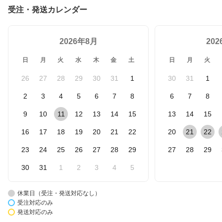
ギフト お中元 御中元 退
受注・発送カレンダー
職祝い 送別会 歓送迎会
定年退職 送料無料 希少
古酒 お酒 誕生日 お父さ
2026年8月
ん 父
20
日
月
火
水
木
金
土
日
月
火
26
27
28
29
30
31
1
30
31
1
2
3
4
5
6
7
8
6
7
8
9
10
11
12
13
14
15
13
14
15
16
17
18
19
20
21
22
20
21
22
23
24
25
26
27
28
29
27
28
29
30
31
1
2
3
4
5
休業日（受注・発送対応なし）
受注対応のみ
発送対応のみ