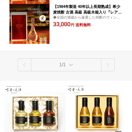
【1984年製造 40年以上長期熟成】希少
麦焼酎 古酒 高級 高級木箱入り『レアリ
◆全国の酒蔵から厳選した焼酎のヴィンテ
ティーシリーズ 古昔の美酒 1984』 / 父
ージ古酒ブランド◆高級 最高級 お酒 焼酎
33,000
の日 ギフト お中元 御中元 プレゼント
送料無料
円
麦焼酎 ギフト プレゼント お父さん 父 義父
お酒 本格焼酎 長寿祝い 還暦祝い 古希
お祝い 内祝い 結婚祝い
祝い 誕生日 お父さん 父 義父 男性 父親
祖父 熨斗 500ml
1/1