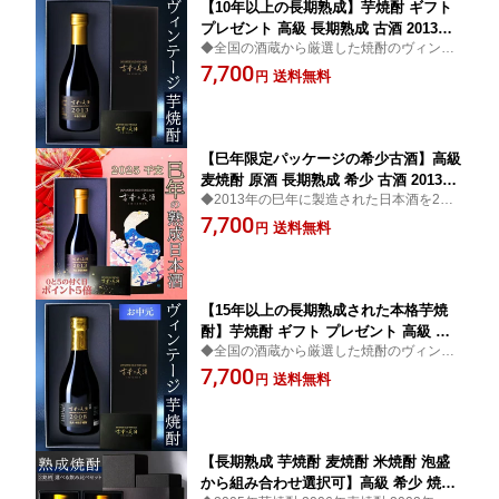
【10年以上の長期熟成】芋焼酎 ギフト
プレゼント 高級 長期熟成 古酒 2013年
◆全国の酒蔵から厳選した焼酎のヴィンテ
『古昔の美酒 芋焼酎 2013』 / 父の日 ギ
ージ古酒ブランド◆高級 お酒 焼酎 芋焼酎
7,700
フト お中元 御中元 送料無料 お酒 本格
送料無料
円
ギフト プレゼント お父さん 父 義父 お祝い
焼酎 原酒 お祝い 誕生日 お父さん 父 義
内祝い 結婚祝い
父 記念日 還暦祝い 男性 父親 化粧箱 熨
斗 300ml
【巳年限定パッケージの希少古酒】高級
麦焼酎 原酒 長期熟成 希少 古酒 2013年
◆2013年の巳年に製造された日本酒を2025
『古昔の美酒 天盃』 / 父の日 お中元 御
年の巳年に蘇らせたお祝い酒。2025年の忘
7,700
中元 ギフト プレゼント ギフト 送料無
送料無料
円
年会に。◆巳年 干支 高級 お酒 焼酎 麦焼酎
料 お酒 本格焼酎 お父さん 父 記念日 還
ギフト プレゼント お父さん 父 義父 お祝い
暦祝い 福岡 男性 父親 おしゃれ 化粧箱
内祝い
ラッピング 熨斗 300ml
【15年以上の長期熟成された本格芋焼
酎】芋焼酎 ギフト プレゼント 高級 長
◆全国の酒蔵から厳選した焼酎のヴィンテ
期熟成 希少 古酒 2008年 『古昔の美酒
ージ古酒ブランド◆高級 お酒 焼酎 芋焼酎
7,700
丸西』 / 父の日 ギフト お中元 御中元 送
送料無料
円
ギフト プレゼント お父さん 父 義父 お祝い
別会 定年退職 送料無料 お酒 誕生日 お
内祝い 結婚祝い
父さん 父 義父 記念日 還暦祝い 父親 贈
答品 熨斗300ml
【長期熟成 芋焼酎 麦焼酎 米焼酎 泡盛
から組み合わせ選択可】高級 希少 焼酎