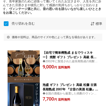
そ、長年家族のために頑張って働いてくれたお父さまや、人生を共に歩
んできた旦那さまや彼氏に対して感謝の気持ちがしっかりと伝わりま
す。
ヴィンテージ酒と共に、昔の思い出を語らいながら楽しいひととき
をお過ごしください。
売り切れを含む
標準
価格や送料は、商品のサイズや色によって異なる場合があります。
【自宅で簡単樽熟成 まるでウィスキ
ー】 焼酎 ギフト プレゼント 高級 長期
◆2002年に製造された超長期熟成の焼酎の
熟成 古酒 『古昔の美酒 2002年ヴィンテ
原酒をご自宅で簡単に樽熟成ができるセッ
9,000
ージ＆ウィスキースティックセット』 /
送料無料
円
ト◆年末年始のウィスキー好き、ハイボー
父の日 お中元 御中元 誕生日 記念日 還
ル好きな方へのギフトやプレゼントに
暦祝い 男性 お父さん 化粧箱 ラッピン
グ 熨斗 ハイボール 300ml
泡盛 ギフト プレゼント 高級 松藤 古酒
長期熟成 2007年 『古昔の美酒 松藤』 /
◆全国の酒蔵から厳選した焼酎のヴィンテ
父の日 ギフト お中元 御中元 送料無料
ージ古酒ブランド◆高級 お酒 泡盛 琉球泡
7,700
お酒 琉球泡盛 誕生日 お父さん 父 義父
送料無料
円
盛 クース ギフト プレゼント お父さん 父 義
記念日 還暦祝い 沖縄 男性 父親 上司 お
父 お祝い 内祝い 結婚祝い