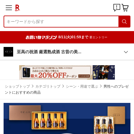
8/11(火)01:59まで
要エントリー
至高の祝酒 厳選熟成酒 古昔の
美
ショップトップ
カテゴリトップ
シーン・用途で選ぶ
男性へのプレゼ
ントにおすすめの商品