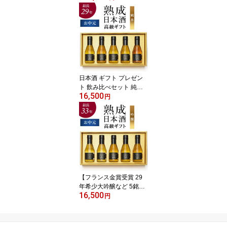
み比べセット 飲み比べ
長期熟成 希少 古酒 最長4
1年 『古昔の美酒 時』 /
父の日 お中元 御中元 ギ
フト 送料無料 お酒 ビジ
ネス 贈答品 ご挨拶 社長
定年 化粧箱 熨斗
日本酒 ギフト プレゼン
ト 飲み比べセット 純米
16,500
酒 純米吟醸 辛口 甘口 高
円
級 長期熟成 / 父の日 ギフ
ト お中元 御中元 送料無
料 希少 古酒 最長28年 5
銘柄 『古昔の美酒 純
米』 お酒 祝い酒 誕生日
お父さん 父 義父 北陸 小
瓶 贈答品 男性 化粧箱 熨
斗
【フランス金賞受賞 29
年希少大吟醸など 5銘柄
16,500
飲み比べセット】吟醸系
円
長期熟成 日本酒 高級 ギ
フト『古昔の美酒 吟醸』
大吟醸 純米吟醸 / 父の日