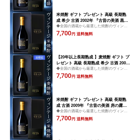
しゃれ 贈答品 化粧箱 ラッピング 熨斗 3
00ml
米焼酎 ギフト プレゼント 高級 長期熟
成 希少 古酒 2002年 『古昔の美酒 黒松
◆全国の酒蔵から厳選した焼酎のヴィンテ
翁』 / 父の日 お中元 御中元 ギフト 送料
ージ古酒ブランド◆高級 お酒 焼酎 米焼酎
7,700
無料 お酒 本格焼酎 誕生日 お父さん 父
送料無料
円
ギフト プレゼント お父さん 父 義父 お祝い
義父 記念日 還暦祝い 男性 父親 彼氏 お
内祝い 結婚祝い
しゃれ 贈答品 化粧箱 ラッピング 熨斗 3
00ml
【20年以上長期熟成 】麦焼酎 ギフト プ
レゼント 高級 長期熟成 希少 古酒 2006
◆全国の酒蔵から厳選した焼酎のヴィンテ
年 『古昔の美酒 瑞鷹』 / 父の日 ギフト
ージ古酒ブランド◆高級 お酒 焼酎 麦焼酎
7,700
お中元 御中元 お酒 お祝い 送別会 歓送
送料無料
円
ギフト プレゼント お父さん 父 義父 お祝い
迎会 定年退職 誕生日 お父さん 記念日
内祝い 結婚祝い
還暦祝い 内祝い 父親 おしゃれ 化粧箱
熨斗 300ml
米焼酎 ギフト プレゼント 高級 長期熟
成 古酒 2009年 『古昔の美酒 房の露』 /
◆全国の酒蔵から厳選した焼酎のヴィンテ
父の日 お中元 御中元 ギフト 送料無料
ージ古酒ブランド◆高級 お酒 焼酎 米焼酎
7,700
本格焼酎 お酒 誕生日 お父さん 父 義父
送料無料
円
ギフト プレゼント お父さん 父 義父 お祝い
恋人 記念日 還暦祝い 熊本 男性 父親 お
内祝い 結婚祝い
しゃれ 贈答品 化粧箱 ラッピング 熨斗 3
00ml