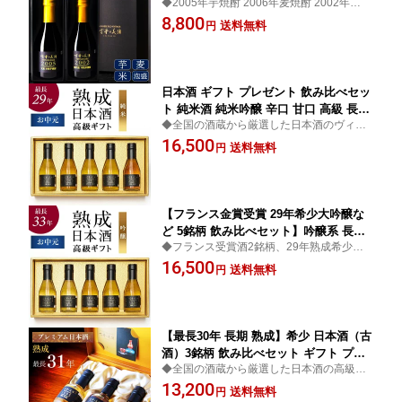
◆2005年芋焼酎 2006年麦焼酎 2002年米焼
2銘柄 飲み比べセット プレゼント 長期
酎 2009年米焼酎 2007年泡盛から2銘柄選
8,800
熟成 / 父の日 ギフト お中元 御中元 退職
送料無料
円
択◆高級 お酒 焼酎 芋焼酎 麦焼酎 米焼酎 ギ
祝い 送別会 歓送迎会 定年退職 古酒 誕
フト プレゼント お父さん 父 飲み比べ 飲み
生日 お父さん 父 琉球泡盛 クース お酒
比べセット
熨斗 180ml×2
日本酒 ギフト プレゼント 飲み比べセッ
ト 純米酒 純米吟醸 辛口 甘口 高級 長期
◆全国の酒蔵から厳選した日本酒のヴィン
熟成 / 父の日 ギフト お中元 御中元 送料
テージ古酒ブランド◆お酒 日本酒 純米吟醸
16,500
無料 希少 古酒 最長28年 5銘柄 『古昔の
送料無料
円
ギフト プレゼント お父さん 父 義父 飲み比
美酒 純米』 お酒 祝い酒 誕生日 お父さ
べ 飲み比べセット お祝い 内祝い
ん 父 義父 北陸 小瓶 贈答品 男性 化粧箱
熨斗
【フランス金賞受賞 29年希少大吟醸な
ど 5銘柄 飲み比べセット】吟醸系 長期
◆フランス受賞酒2銘柄、29年熟成希少大
熟成 日本酒 高級 ギフト『古昔の美酒
吟醸など吟醸系古酒の贅沢5銘柄飲み比べセ
16,500
吟醸』 大吟醸 純米吟醸 / 父の日 ギフト
送料無料
円
ット◆お歳暮 お年賀 お正月 お酒 日本酒 大
お中元 御中元 退職祝い 送別会 歓送迎
吟醸 ギフト プレゼント お父さん お祝い 内
会 定年退職 送料無料 希少 古酒 お酒 誕
祝い
生日 お父さん 父
【最長30年 長期 熟成】希少 日本酒（古
酒）3銘柄 飲み比べセット ギフト プレ
◆全国の酒蔵から厳選した日本酒の高級ヴ
ゼント 高級 『古昔の美酒 極』 / 父の日
ィンテージ古酒ブランド◆お酒 日本酒 ギフ
13,200
ギフト お中元 御中元 送料無料 祝い酒
送料無料
円
ト プレゼント お父さん 父 義父 飲み比べ 飲