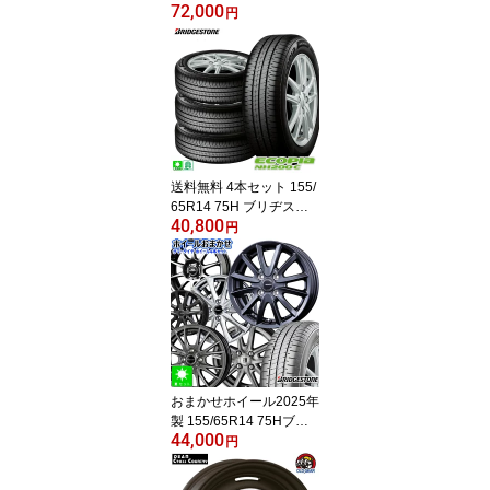
72,000
ス CL1 SUV TOYO TIRE
円
S PROXES CL1 SUV 新
品 国産 サマータイヤ 単
品
送料無料 4本セット 155/
65R14 75H ブリヂスト
40,800
ン エコピア NH200 BRI
円
DGESTONE ECOPIA NH
200 14インチ 新品 サマ
ータイヤ 国産 正規品 夏
タイヤ 低燃費タイヤ
おまかせホイール2025年
製 155/65R14 75Hブリ
44,000
ヂストン ニューノ BRID
円
GESTONE NEWNO新品
サマータイヤ ホイール4