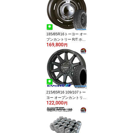
本セット14インチ 4H10
0空気圧 バランス調整済
み taiya
185/85R16トーヨー オー
プンカントリー R/T ホワ
169,800
イトレター新品 サマータ
円
イヤ ホイール4本セット
クリムソン DEAN クロス
カントリー16インチ 5.5J
5H139.7マットブラック
taiya
215/65R16 109/107トー
ヨー オープンカントリー
122,000
RTTOYO OPEN COUNT
円
RY R/Tホワイトレター新
品 サマータイヤ ホイー
ル4本セットKYOHO サ
ーキュラー C10X16イン
チ 6.5J 6H139.7マットブ