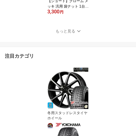
【ショート】クローム メ
ッキ 汎用 袋ナット 1台分
3,300
taiya
円
もっと見る
注目カテゴリ
冬用スタッドレスタイヤ
ホイール