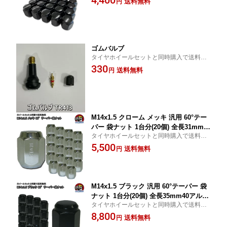
4,400
送料無料
円
ゴムバルブ
タイヤホイールセットと同時購入で送料無
料
330
送料無料
円
M14x1.5 クローム メッキ 汎用 60°テー
パー 袋ナット 1台分(20個) 全長31mm40
タイヤホイールセットと同時購入で送料無
アルファード ヴェルファイアなどに tai
料
5,500
ya
送料無料
円
M14x1.5 ブラック 汎用 60°テーパー 袋
ナット 1台分(20個) 全長35mm40アルフ
タイヤホイールセットと同時購入で送料無
ァード ヴェルファイアなどに taiya
料
8,800
送料無料
円