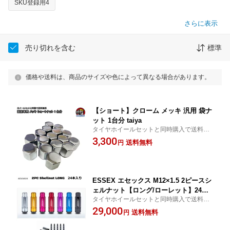
SKU登録用4
さらに表示
売り切れを含む
標準
価格や送料は、商品のサイズや色によって異なる場合があります。
【ショート】クローム メッキ 汎用 袋ナ
ット 1台分 taiya
タイヤホイールセットと同時購入で送料無
料
3,300
送料無料
円
ESSEX エセックス M12×1.5 2ピースシ
ェルナット【ロング/ローレット】24個
タイヤホイールセットと同時購入で送料無
入り taiya
料
29,000
送料無料
円