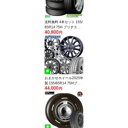
送料無料 4本セット 155/
65R14 75H ブリヂスト
40,800
ン エコピア NH200 BRI
円
DGESTONE ECOPIA NH
200 14インチ 新品 サマ
ータイヤ 国産 正規品 夏
タイヤ 低燃費タイヤ
おまかせホイール2025年
製 155/65R14 75Hブリ
44,000
ヂストン ニューノ BRID
円
GESTONE NEWNO新品
サマータイヤ ホイール4
本セット14インチ 4H10
0空気圧 バランス調整済
み taiya