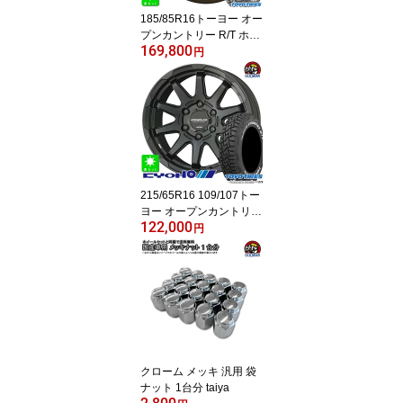
185/85R16トーヨー オー
プンカントリー R/T ホワ
169,800
イトレター新品 サマータ
円
イヤ ホイール4本セット
クリムソン DEAN クロス
カントリー16インチ 5.5J
5H139.7マットブラック
taiya
215/65R16 109/107トー
ヨー オープンカントリー
122,000
RTTOYO OPEN COUNT
円
RY R/Tホワイトレター新
品 サマータイヤ ホイー
ル4本セットKYOHO サ
ーキュラー C10X16イン
チ 6.5J 6H139.7マットブ
ラック taiya
クローム メッキ 汎用 袋
ナット 1台分 taiya