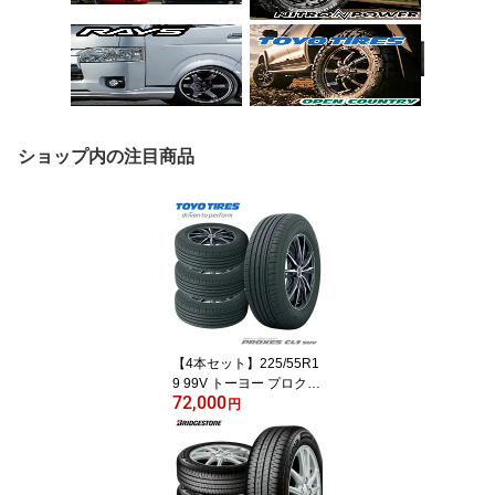
ショップ内の注目商品
【4本セット】225/55R1
9 99V トーヨー プロクセ
72,000
ス CL1 SUV TOYO TIRE
円
S PROXES CL1 SUV 新
品 国産 サマータイヤ 単
品