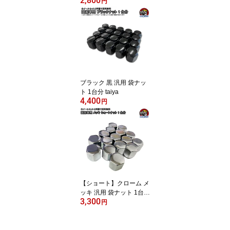
2,800
円
ブラック 黒 汎用 袋ナッ
ト 1台分 taiya
4,400
円
【ショート】クローム メ
ッキ 汎用 袋ナット 1台分
3,300
taiya
円