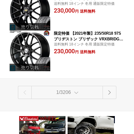
送料無料 18インチ 冬用 通販限定特価
STONE BLIZZAK VRX新品 スタッドレ
230,000
スタイヤ ホイール4本セットRMP 028F1
送料無料
円
8インチ 8.0J 5H114.3セミグロスブラッ
ク/リムエッジDC/ロゴマシニング組込み
済 バランス調整済
限定特価 【2021年製】235/50R18 97S
ブリヂストン ブリザック VRXBRIDGE
送料無料 18インチ 冬用 通販限定特価
STONE BLIZZAK VRX新品 スタッドレ
230,000
スタイヤ ホイール4本セットRMP 028F1
送料無料
円
8インチ 8.0J 5H114.3セミグロスガンメ
タ/リムエッジDC/ロゴマシニング組込み
済 バランス調整済
1/3206