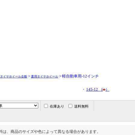
>
> 軽自動車用-12インチ
タイヤホイール全般
夏用タイヤホイール
・
145-12 （
）
在庫あり
送料無料
料は、商品のサイズや色によって異なる場合があります。