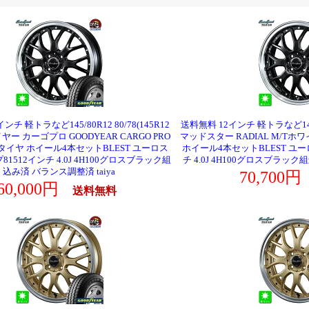
ンチ 軽トラなど145/80R12 80/78(145R12
送料無料 12インチ 軽トラなど145/80
ヤー カーゴプロ GOODYEAR CARGO PRO
マッドスター RADIAL M/T
タイヤ ホイール4本セットBLEST ユーロス
ホイール4本セットBLEST ユー
1512インチ 4.0J 4H100グロスブラック組
チ 4.0J 4H100グロスブラック
込み済 バランス調整済 taiya
70,700
60,000円
送料無料