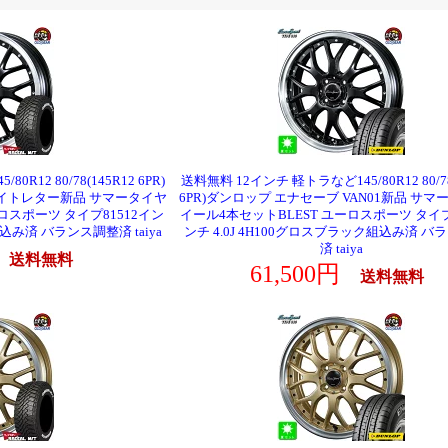
R12 80/78(145R12 6PR)
送料無料 12インチ 軽トラなど145/80R12 80/78
ホワイトレター新品 サマータイヤ
6PR)ダンロップ エナセーブ VAN01新品 サマ
ロスポーツ タイプ81512イン
イール4本セットBLEST ユーロスポーツ タイプ
組込み済 バランス調整済 taiya
ンチ 4.0J 4H100グロスブラック組込み済 バ
済 taiya
円
送料無料
61,500円
送料無料