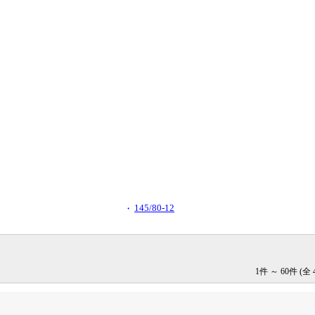
145/80-12
・
1件 ～ 60件 (全