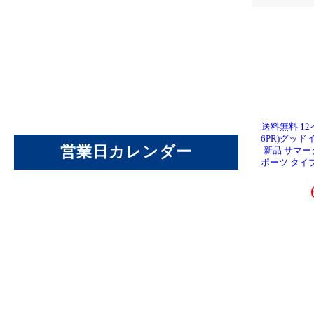
送料無料 12イ
6PR)グッドイ
新品 サマー
ポーツ タイプ8