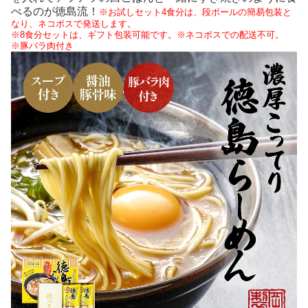
べるのが徳島流！
※お試しセット4食分は、段ボールの簡易包装と
なり、ネコポスで発送します。
※8食分セットは、ギフト包装可能です。※ネコポスでの配送不可。
※豚バラ肉付き