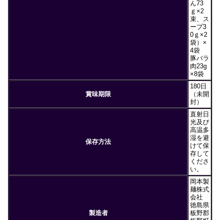
ん73
ｇ×2
束、ス
ープ3
0ｇ×2
袋）×
4袋
豚バラ
肉23g
×8袋
180日
賞味期限
（未開
封）
直射日
光及び
高温多
湿を避
保存方法
けて保
存して
くださ
い。
岡本製
麺株式
会社
徳島県
製造者
板野郡