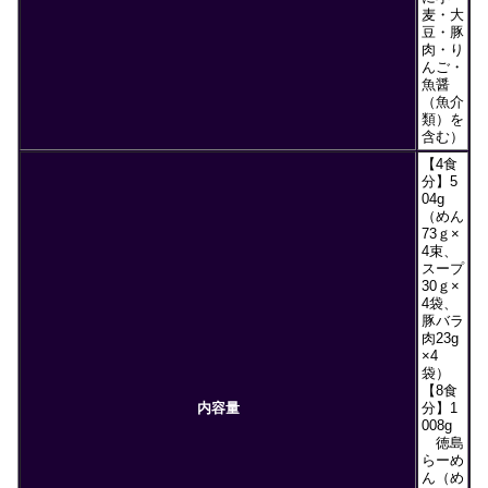
麦・大
豆・豚
肉・り
んご・
魚醤
（魚介
類）を
含む）
【4食
分】5
04g
（めん
73ｇ×
4束、
スープ
30ｇ×
4袋、
豚バラ
肉23g
×4
袋）
【8食
内容量
分】1
008g
徳島
らーめ
ん（め