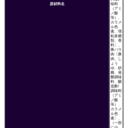
原材料名
味料
（アミ
ノ酸
等）、
カラメ
ル色
素、増
粘多糖
類、香
料〕、
豚バラ
肉〔豚
肉、し
ょう
ゆ、砂
糖、発
酵調味
料、醸
造酢/
調味料
（アミ
ノ酸
等）、
カラメ
ル色
素〕、
（一部
に小