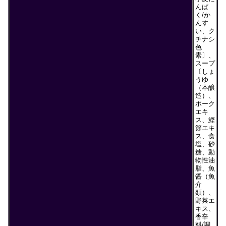
んぱ
く/か
んす
い、ク
チナシ
色
素〕、
スープ
〔しょ
うゆ
（本醸
造）、
ポーク
エキ
ス、鰹
節エキ
ス、食
塩、砂
糖、動
物性油
脂、魚
醤（魚
介
類）、
野菜エ
キス、
香辛
料/調