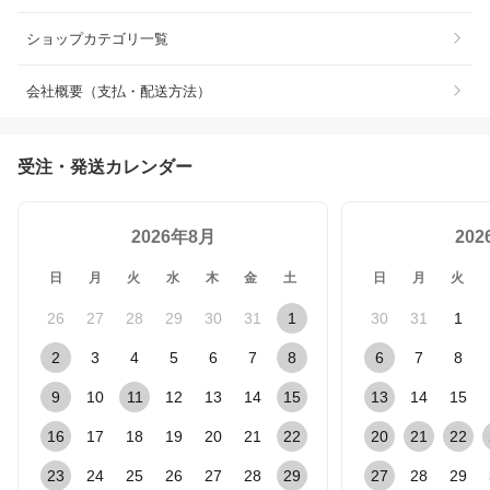
ショップカテゴリ一覧
会社概要（支払・配送方法）
受注・発送カレンダー
2026年8月
20
日
月
火
水
木
金
土
日
月
火
26
27
28
29
30
31
1
30
31
1
2
3
4
5
6
7
8
6
7
8
9
10
11
12
13
14
15
13
14
15
16
17
18
19
20
21
22
20
21
22
23
24
25
26
27
28
29
27
28
29