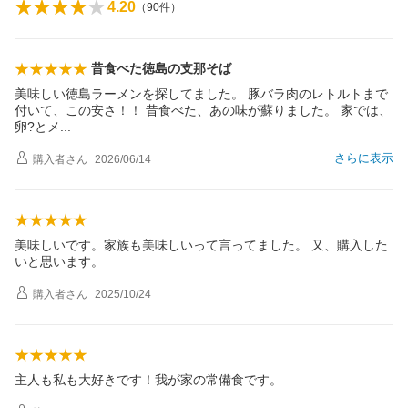
4.20
（
90
件）
昔食べた徳島の支那そば
美味しい徳島ラーメンを探してました。 豚バラ肉のレトルトまで
付いて、この安さ！！ 昔食べた、あの味が蘇りました。 家では、
卵?と
メ
さらに表示
購入者
さん
2026/06/14
美味しいです。家族も美味しいって言ってました。 又、購入した
いと思います。
購入者
さん
2025/10/24
主人も私も大好きです！我が家の常備食です。