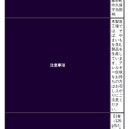
板野町
中久保
字当部
46
本製造
工場で
は、そ
ば、や
まいも
を含む
製品を
生産し
ていま
す。ア
注意事項
レルギ
ー症状
をお持
ちの方
はお召
し上が
りにご
注意く
ださ
い。
【1食
（126
g当た