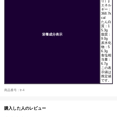
り）】
エネル
ギー：
368.7k
cal
たん白
質：1
5.3g
栄養成分表示
脂質：
9.0g
炭水化
物：5
6.3g
食塩相
当量：
6.7g
この表
示値は
推定値
です。
商品番号：tr-4
購入した人のレビュー