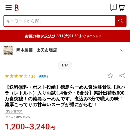
8/11(火)01:59まで
要エントリー
岡本製麺 楽天市場店
1/14
（
90
件）
4.20
【送料無料・ポスト投函】徳島らーめん醤油豚骨味【豚バ
ラ（レトルト）入りお試し4食分・8食分】累計出荷数600
万食突破！の徳島らーめんです。煮込み3分で職人の味！
濃厚こってりの甘辛いスープが麺にからむ！
1,200
3,240
〜
円