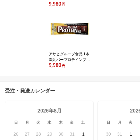
9,980
コ 72本セット【ケース
円
販売】
アサヒグループ食品 1本
満足バープロテインブラ
9,980
ック 72本セット【ケー
円
ス販売】
受注・発送カレンダー
2026年8月
20
日
月
火
水
木
金
土
日
月
火
26
27
28
29
30
31
1
30
31
1