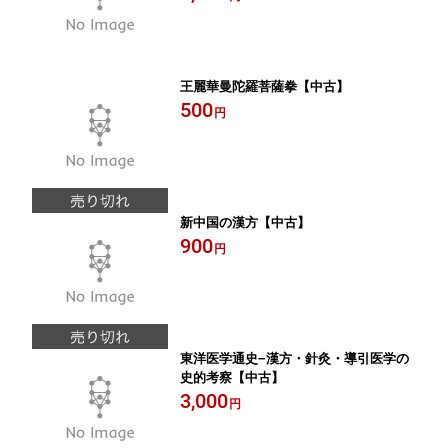
王麗華曼陀羅菩薩拳【中古】
500
円
新中国の漢方【中古】
900
円
東洋医学通史−漢方・針灸・導引医学の
史的考察【中古】
3,000
円