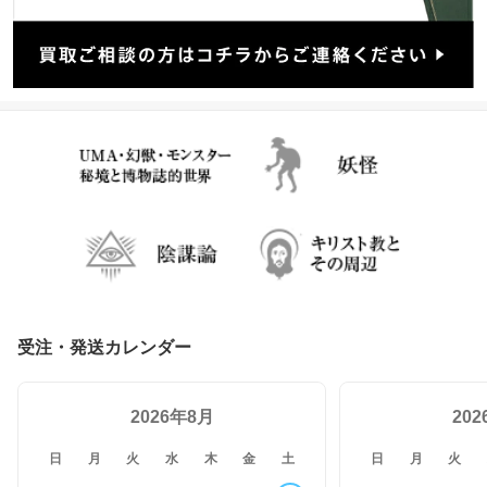
受注・発送カレンダー
2026年8月
20
日
月
火
水
木
金
土
日
月
火