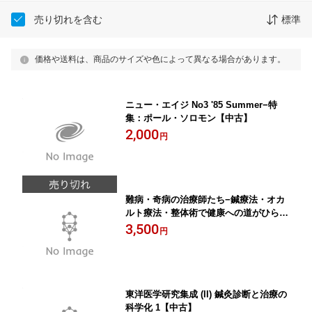
売り切れを含む
標準
価格や送料は、商品のサイズや色によって異なる場合があります。
ニュー・エイジ No3 '85 Summer−特
集：ポール・ソロモン【中古】
2,000
円
難病・奇病の治療師たち−鍼療法・オカ
ルト療法・整体術で健康への道がひらけ
る！【中古】
3,500
円
東洋医学研究集成 (II) 鍼灸診断と治療の
科学化 1【中古】