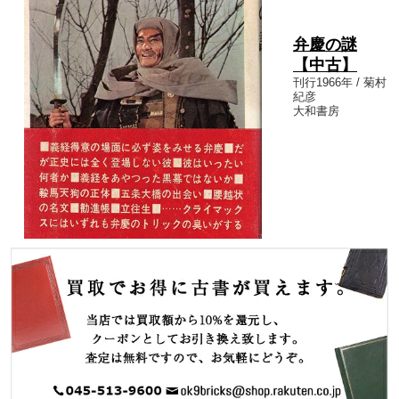
弁慶の謎
【中古】
刊行1966年 / 菊村
紀彦
大和書房