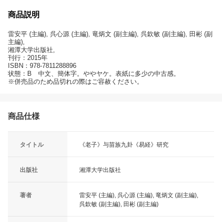
商品説明
雷安平 (主編), 呉心源 (主編), 竜炳文 (副主編), 呉欽敏 (副主編), 田彬 (副
主編),
湘潭大学出版社,
刊行：2015年
ISBN：978-7811288896
状態：B 中文、簡体字。ややヤケ。表紙に多少の中古感。
※併売品のため品切れの際はご容赦ください。
商品仕様
タイトル
《老子》与苗族九卦《易経》研究
出版社
湘潭大学出版社
著者
雷安平 (主編), 呉心源 (主編), 竜炳文 (副主編),
呉欽敏 (副主編), 田彬 (副主編)