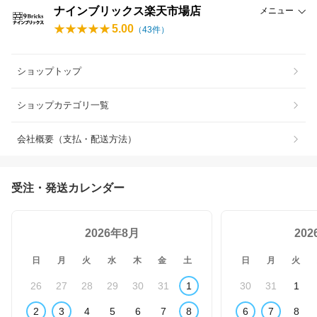
ナインブリックス楽天市場店
メニュー
5.00
（
43
件）
ショップトップ
ショップカテゴリ一覧
会社概要（支払・配送方法）
受注・発送カレンダー
2026年8月
20
日
月
火
水
木
金
土
日
月
火
26
27
28
29
30
31
1
30
31
1
2
3
4
5
6
7
8
6
7
8