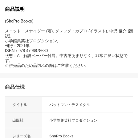
商品説明
(ShoPro Books)
スコット・スナイダー (著), グレッグ・カプロ (イラスト), 中沢 俊介 (翻
訳),
小学館集英社プロダクション,
刊行：2021年
ISBN：978-4796878630
状態：A 解説ペーパー付属。中古感あまりなく、非常に良い状態で
す。
※併売品のため品切れの際はご容赦ください。
商品仕様
タイトル
バットマン・デスメタル
出版社
小学館集英社プロダクション
シリーズ名
ShoPro Books