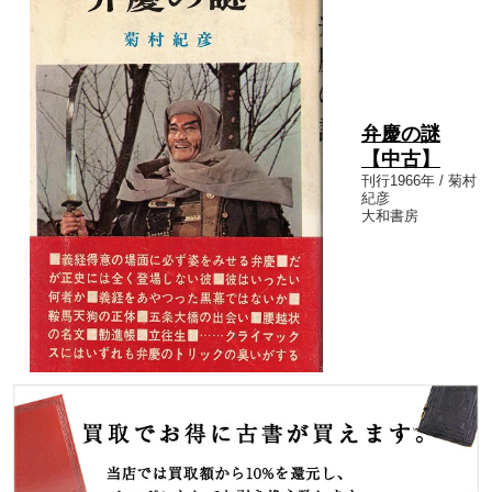
弁慶の謎
【中古】
刊行1966年 / 菊村
紀彦
大和書房