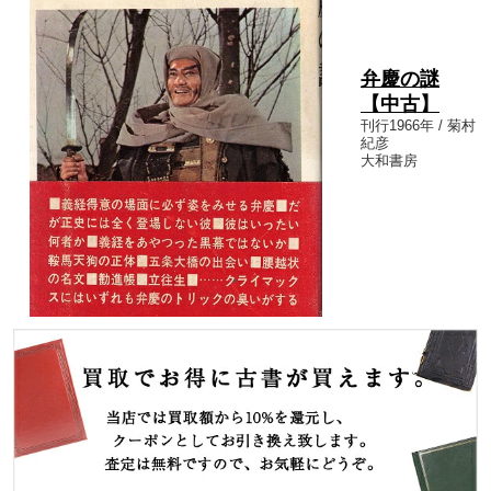
弁慶の謎
【中古】
刊行1966年 / 菊村
紀彦
大和書房