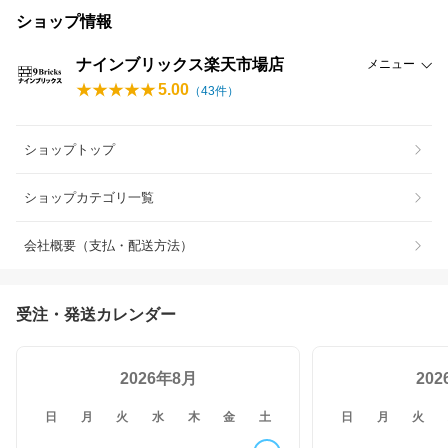
ショップ情報
ナインブリックス楽天市場店
メニュー
5.00
（
43
件）
ショップトップ
ショップカテゴリ一覧
会社概要（支払・配送方法）
受注・発送カレンダー
2026年8月
20
日
月
火
水
木
金
土
日
月
火