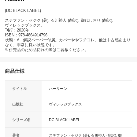
(DC BLACK LABEL)
ステファン・セジク (著), 石川裕人 (翻訳), 御代しおり (翻訳),
ヴィレッジブックス,
刊行：2020年
ISBN：978-4864914796
状態：A 解説ペーパー付属。カバーややフチヨレ。他は中古感あまり
なく、非常に良い状態です。
※併売品のため品切れの際はご容赦ください。
商品仕様
タイトル
ハーリーン
出版社
ヴィレッジブックス
シリーズ名
DC BLACK LABEL
著者
ステファン・セジク (著), 石川裕人 (翻訳), 御