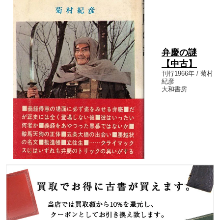
弁慶の謎
【中古】
刊行1966年 / 菊村
紀彦
大和書房