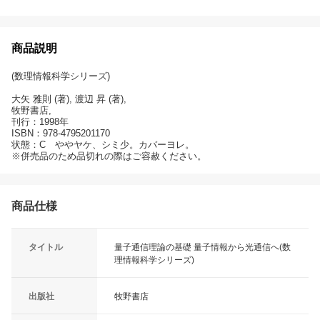
商品説明
(数理情報科学シリーズ)
大矢 雅則 (著), 渡辺 昇 (著),
牧野書店,
刊行：1998年
ISBN：978-4795201170
状態：C ややヤケ、シミ少。カバーヨレ。
※併売品のため品切れの際はご容赦ください。
商品仕様
タイトル
量子通信理論の基礎 量子情報から光通信へ(数
理情報科学シリーズ)
出版社
牧野書店