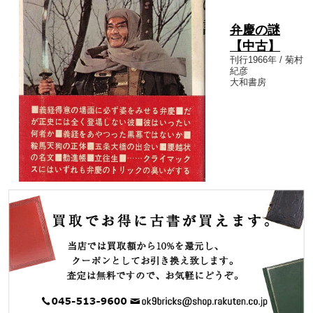
弁慶の謎
【中古】
刊行1966年 / 菊村
紀彦
大和書房