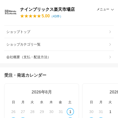
ナインブリックス楽天市場店
メニュー
5.00
（
43
件）
ショップトップ
ショップカテゴリ一覧
会社概要（支払・配送方法）
受注・発送カレンダー
2026年8月
20
日
月
火
水
木
金
土
日
月
火
26
27
28
29
30
31
1
30
31
1