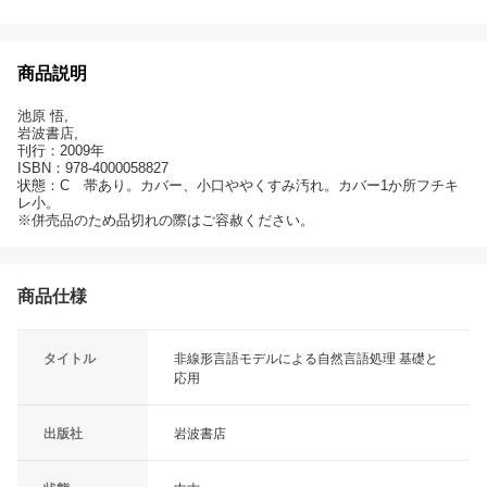
商品説明
池原 悟,
岩波書店,
刊行：2009年
ISBN：978-4000058827
状態：C 帯あり。カバー、小口ややくすみ汚れ。カバー1か所フチキ
レ小。
※併売品のため品切れの際はご容赦ください。
商品仕様
タイトル
非線形言語モデルによる自然言語処理 基礎と
応用
出版社
岩波書店