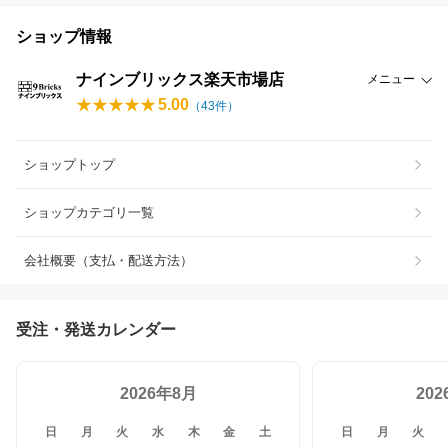
ショップ情報
ナインブリックス楽天市場店
メニュー
5.00
（
43
件）
ショップトップ
ショップカテゴリ一覧
会社概要（支払・配送方法）
受注・発送カレンダー
2026年8月
20
日
月
火
水
木
金
土
日
月
火