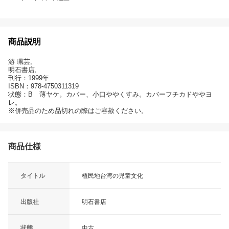
商品説明
游 珮芸,
明石書店,
刊行：1999年
ISBN：978-4750311319
状態：B 薄ヤケ。カバー、小口ややくすみ。カバーフチカドややヨ
レ。
※併売品のため品切れの際はご容赦ください。
商品仕様
タイトル
植民地台湾の児童文化
出版社
明石書店
状態
中古