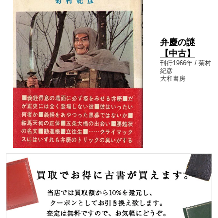
弁慶の謎
【中古】
刊行1966年 / 菊村
紀彦
大和書房