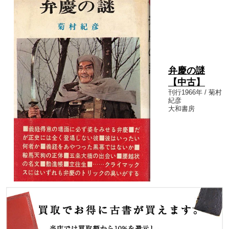
弁慶の謎
【中古】
刊行1966年 / 菊村
紀彦
大和書房