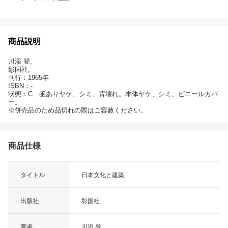
商品説明
川添 登,
彰国社,
刊行：1965年
ISBN：-
状態：C 函ありヤケ、シミ、背壊れ。本体ヤケ、シミ、ビニールカバ
ー。
※併売品のため品切れの際はご容赦ください。
商品仕様
タイトル
日本文化と建築
出版社
彰国社
著者
川添 登