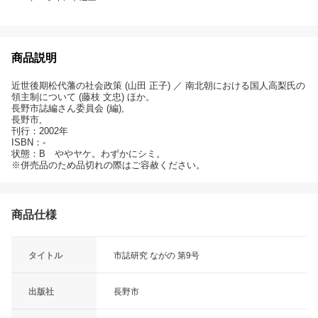
商品説明
近世後期松代藩の社会政策 (山田 正子) ／ 南北朝における国人高梨氏の
領主制について (藤枝 文忠) ほか。
長野市誌編さん委員会 (編),
長野市,
刊行：2002年
ISBN：-
状態：B ややヤケ。わずかにシミ。
※併売品のため品切れの際はご容赦ください。
商品仕様
タイトル
市誌研究 ながの 第9号
出版社
長野市