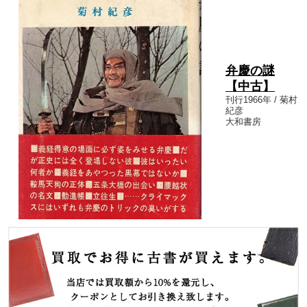
弁慶の謎
【中古】
刊行1966年 / 菊村
紀彦
大和書房