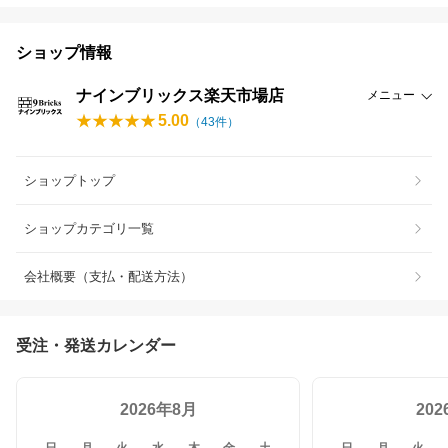
ショップ情報
ナインブリックス楽天市場店
メニュー
5.00
（
43
件）
ショップトップ
ショップカテゴリ一覧
会社概要（支払・配送方法）
受注・発送カレンダー
2026年8月
20
日
月
火
水
木
金
土
日
月
火