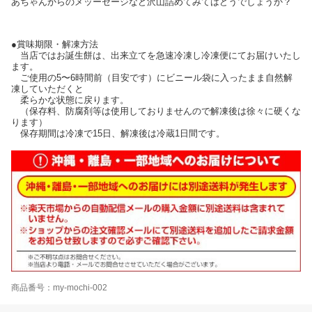
あちゃんからのメッーセージなど沢山詰めてみてはどうでしょうか？
●賞味期限・解凍方法
当店ではお誕生餅は、出来立てを急速冷凍し冷凍便にてお届けいたし
ます。
ご使用の5〜6時間前（目安です）にビニール袋に入ったまま自然解
凍していただくと
柔らかな状態に戻ります。
（保存料、防腐剤等は使用しておりませんので解凍後は徐々に硬くな
ります）
保存期間は冷凍で15日、解凍後は冷蔵1日間です。
商品番号：my-mochi-002