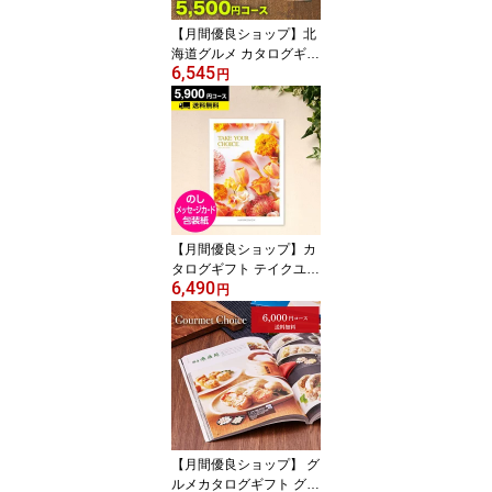
【月間優良ショップ】北
海道グルメ カタログギフ
6,545
ト CATALOG GIFT 北海
円
道美食彩紀行 ライラック
5500円コース ｜引き出
物 出産内祝い 香典返し
快気祝い お祝い ギフト
カタログ グルメカタログ
ギフト 内祝い 景品 お返
し 北海道 美味しい 人気
【月間優良ショップ】カ
タログギフト テイクユア
6,490
チョイス カーネーション
円
5900円コース｜CATALO
G GIFT 引き出物 出産内
祝い 香典返し 快気祝い
お祝い 内祝 ギフトカタ
ログ グルメ 体験 温泉 食
事
【月間優良ショップ】 グ
ルメカタログギフト グル