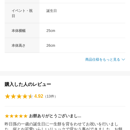
イベント・祝
誕生日
日
本体横幅
25cm
本体高さ
26cm
商品仕様をもっと見る
購入した人のレビュー
4.92
（
13
件）
お餅ありがとうございま
し
昨日孫の一歳の誕生日に一生餅を背をわせてお祝いを行いまし
た。何とか可愛いらしいリュックで背おう事ができました。お餅