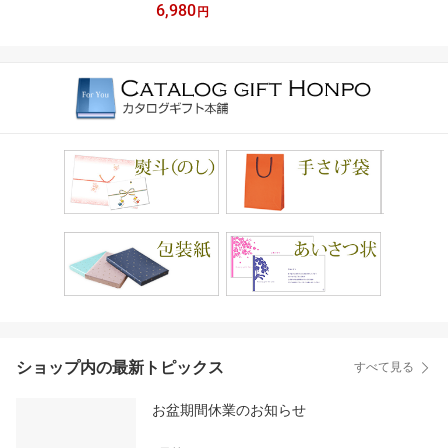
6,980
メチョイス 6000円コー
円
ス カタログ グルメ ギフ
トカタログ 食べ物カタロ
グ 6000円 出産内祝い 出
産祝い 結婚祝い お返し
プレゼント 高級グルメ
新築祝い 香典返し 快気
祝い お祝い 内祝い お見
舞い返し グルメギフトカ
タログ
ショップ内の最新トピックス
すべて見る
お盆期間休業のお知らせ