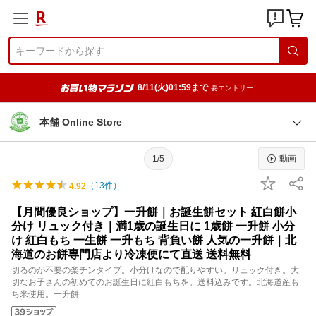
8/11(火)01:59まで
要エントリー
本舗 Online Store
1/5
動画
（
13
件）
4.92
【月間優良ショップ】一升餅｜お誕生餅セット 紅白餅小
分け リュック付き｜満1歳の誕生日に 1歳餅 一升餅 小分
け 紅白もち 一生餅 一升もち 背負い餅 人気の一升餅｜北
海道のお餅専門店より冷凍便にて直送 送料無料
切るのが不要の楽チンタイプ。小分けなので配りやすい。リュック付き。大
切なお子さんの初めてのお誕生日に紅白もちを。送料込みです。北海道産も
ち米使用。一升餅