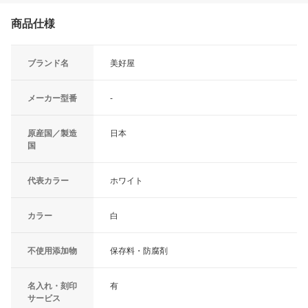
商品仕様
ブランド名
美好屋
メーカー型番
-
原産国／製造
日本
国
代表カラー
ホワイト
カラー
白
不使用添加物
保存料・防腐剤
名入れ・刻印
有
サービス