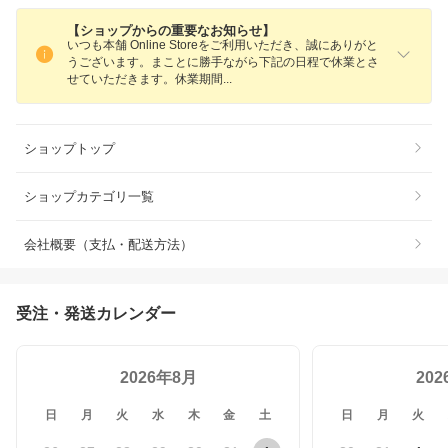
【ショップからの重要なお知らせ】
いつも本舗 Online Storeをご利用いただき、誠にありがと
うございます。まことに勝手ながら下記の日程で休業とさ
せていただきます。休業期
間
ショップトップ
ショップカテゴリ一覧
会社概要（支払・配送方法）
受注・発送カレンダー
2026年8月
20
日
月
火
水
木
金
土
日
月
火