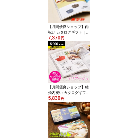
【月間優良ショップ】内
祝い カタログギフト｜V
7,370
チョイス 7900円コース
円
｜引き出物 出産内祝い
香典返し 快気祝い お祝
い 内祝 ギフトカタログ
グルメ CATALOG GIFT
ギフトカタログ 誕生日
体験 温泉 食事
【月間優良ショップ】結
婚内祝い カタログギフト
5,830
マリアージュ 5900円コ
円
ース｜引き出物 カタログ
ギフト 結婚内祝い お祝
い ギフトカタログ 内祝
い CATALOG GIFT 寿 結
婚祝い 定番 体験 温泉 食
事 お返し