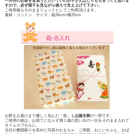
一升分のお餅を背負うとたいていのお子さんはしりもちをつくと思いま
すので、必ず様子を見ながら後ろで支え上げて下さい。
ご使用後もそのままリュックとしてご利用頂けます。
素材：コットン サイズ：縦26cm×横25cm
お餅をお届けまで優しく包んだ「箱」も
お誕生餅
の一部です。
ご使用の後は、お捨てにならず満１歳の思い出の一日をそのまま入れて
タイムカプセルに。
当日の奮闘振りを収めた写真やおもちゃ、ご両親、おじいちゃん、おば