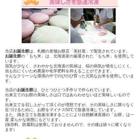
当店
お誕生餅
は、札幌の老舗お餅店「美好屋」で製造されています。
お誕生餅
の「もち米」は、北海道産の厳選された「もち米」を使用して
います。
湿気が少なく、さわやかな北海道の気候は、稲の病気が発生しにくく、
虫も出にくいため農薬や化学肥料を抑えることができます。
そんなクリーンな環境の中でのびのび育った元気なお米を使用していま
す。
当店の
お誕生餅
は、ひとつひとつ手作りで作られています。
出来立てのお餅の美味しさは口ではあらわせないほど美味しいもので
す。
出来立てを召し上がって頂くのが理想ですが、その美味しさに限りなく
近づけるために、お餅をマイナス50℃で急速冷凍しています。
また、搗き立てを急速冷凍することにより自然解凍直後の「お餅」は一
度 柔らかな状態にもどります。
(保存料、防腐剤は使用しておりませんので、その後は徐々に硬くなり
ます）