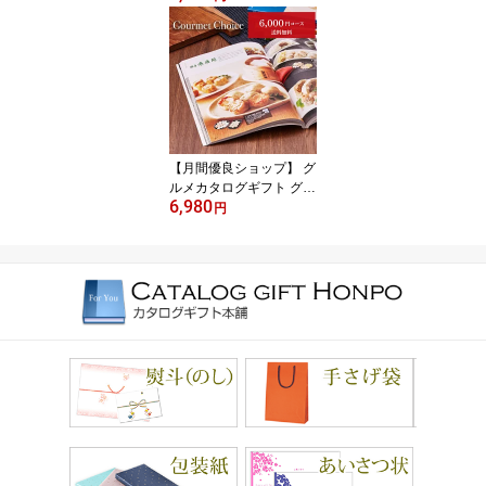
5900円コース｜CATALO
G GIFT 引き出物 出産内
祝い 香典返し 快気祝い
お祝い 内祝 ギフトカタ
ログ グルメ 体験 温泉 食
事
【月間優良ショップ】 グ
ルメカタログギフト グル
6,980
メチョイス 6000円コー
円
ス カタログ グルメ ギフ
トカタログ 食べ物カタロ
グ 6000円 出産内祝い 出
産祝い 結婚祝い お返し
プレゼント 高級グルメ
新築祝い 香典返し 快気
祝い お祝い 内祝い お見
舞い返し グルメギフトカ
タログ