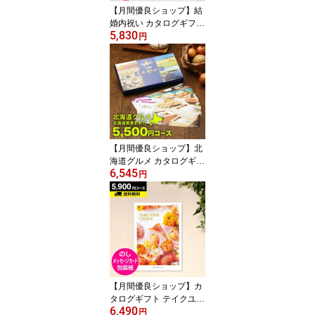
【月間優良ショップ】結
婚内祝い カタログギフト
5,830
マリアージュ 5900円コ
円
ース｜引き出物 カタログ
ギフト 結婚内祝い お祝
い ギフトカタログ 内祝
い CATALOG GIFT 寿 結
婚祝い 定番 体験 温泉 食
事 お返し
【月間優良ショップ】北
海道グルメ カタログギフ
6,545
ト CATALOG GIFT 北海
円
道美食彩紀行 ライラック
5500円コース ｜引き出
物 出産内祝い 香典返し
快気祝い お祝い ギフト
カタログ グルメカタログ
ギフト 内祝い 景品 お返
し 北海道 美味しい 人気
【月間優良ショップ】カ
タログギフト テイクユア
6,490
チョイス カーネーション
円