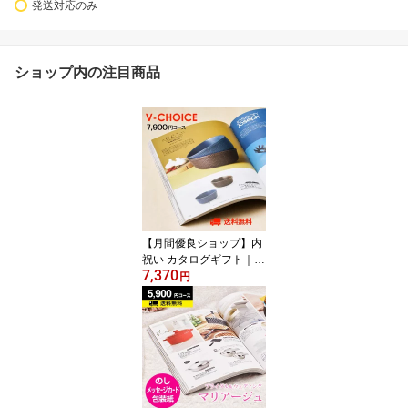
発送対応のみ
ショップ内の注目商品
【月間優良ショップ】内
祝い カタログギフト｜V
7,370
チョイス 7900円コース
円
｜引き出物 出産内祝い
香典返し 快気祝い お祝
い 内祝 ギフトカタログ
グルメ CATALOG GIFT
ギフトカタログ 誕生日
体験 温泉 食事