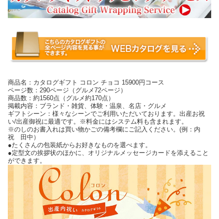
商品名：カタログギフト コロン チョコ 15900円コース
ページ数：290ページ（グルメ72ページ）
商品数：約1560点（グルメ約170点）
掲載内容：ブランド・雑貨、体験・温泉、名店・グルメ
ギフトシーン：様々なシーンでご利用いただいております。出産お祝
い/出産御祝に最適です。※料金にはシステム料も含まれます。
※のしのお書入れは買い物かごの備考欄にご記入ください。(例：内
祝 田中）
●たくさんの包装紙からお好きなものを選べます。
●定型文の挨拶状のほかに、オリジナルメッセージカードを添えること
ができます。