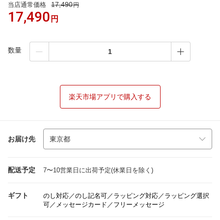
17,490
当店通常価格
円
17,490
円
数量
楽天市場アプリで購入する
お届け先
配送予定
7〜10営業日に出荷予定(休業日を除く)
ギフト
のし対応／のし記名可／ラッピング対応／ラッピング選択
可／メッセージカード／フリーメッセージ