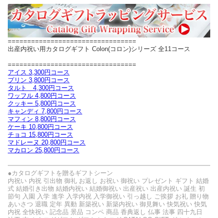
=================================
出産内祝い用カタログギフト Colon(コロン)シリーズ 全11コース
=================================
アイス 3,300円コース
プリン 3,800円コース
タルト 4,300円コース
ワッフル 4,800円コース
クッキー 5,800円コース
キャンディ 7,800円コース
マフィン 8,800円コース
ケーキ 10,800円コース
チョコ 15,800円コース
マドレーヌ 20,800円コース
マカロン 25,800円コース
●カタログギフトを贈るギフトシーン
内祝い 内祝 引出物 御礼 お返し お祝い 御祝い プレゼント ギフト 結婚
式 結婚引き出物 結婚内祝い 結婚御祝い 出産祝い 出産内祝い 誕生 初
節句 入園 入学 進学 入学内祝 入学御祝い 引っ越し ご挨拶 お礼 贈り物
あいさつ 退職 定年 異動 新築祝い 新築内祝い 御見舞い 快気祝い 快気
内祝 全快祝い 記念品 景品 コンペ 商品 香典返し 仏事 法事 四十九日