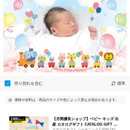
売り切れを含む
標準
価格や送料は、商品のサイズや色によって異なる場合があります。
【月間優良ショップ】ベビー キッズ 出
産 カタログギフト CATALOG GIFT え
カタログギフト ハーモニック CATALOG GI
らんで Erande きらきら 3900円コース