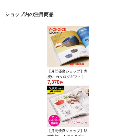
ショップ内の注目商品
【月間優良ショップ】内
祝い カタログギフト｜V
7,370
チョイス 7900円コース
円
｜引き出物 出産内祝い
香典返し 快気祝い お祝
い 内祝 ギフトカタログ
グルメ CATALOG GIFT
ギフトカタログ 誕生日
体験 温泉 食事
【月間優良ショップ】結