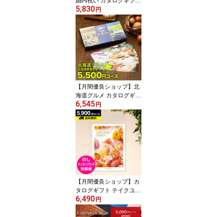
婚内祝い カタログギフト
5,830
マリアージュ 5900円コ
円
ース｜引き出物 カタログ
ギフト 結婚内祝い お祝
い ギフトカタログ 内祝
い CATALOG GIFT 寿 結
婚祝い 定番 体験 温泉 食
事 お返し
【月間優良ショップ】北
海道グルメ カタログギフ
6,545
ト CATALOG GIFT 北海
円
道美食彩紀行 ライラック
5500円コース ｜引き出
物 出産内祝い 香典返し
快気祝い お祝い ギフト
カタログ グルメカタログ
ギフト 内祝い 景品 お返
し 北海道 美味しい 人気
【月間優良ショップ】カ
タログギフト テイクユア
6,490
チョイス カーネーション
円
5900円コース｜CATALO
G GIFT 引き出物 出産内