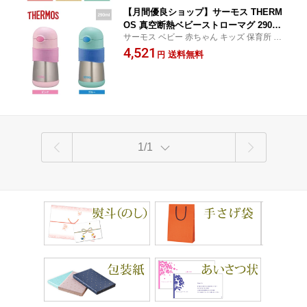
【月間優良ショップ】サーモス THERM
OS 真空断熱ベビーストローマグ 290ml
サーモス ベビー 赤ちゃん キッズ 保育所 お
(FFH-290ST)＜ピンク/ブルー＞
でかけ 保冷
4,521
送料無料
円
1/1