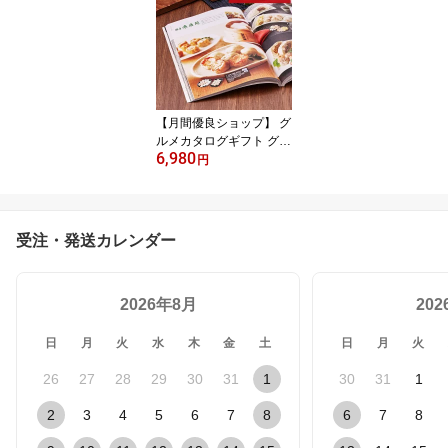
祝い 香典返し 快気祝い
お祝い 内祝 ギフトカタ
ログ グルメ 体験 温泉 食
事
【月間優良ショップ】 グ
ルメカタログギフト グル
6,980
メチョイス 6000円コー
円
ス カタログ グルメ ギフ
トカタログ 食べ物カタロ
グ 6000円 出産内祝い 出
産祝い 結婚祝い お返し
受注・発送カレンダー
プレゼント 高級グルメ
新築祝い 香典返し 快気
祝い お祝い 内祝い お見
2026年8月
舞い返し グルメギフトカ
20
タログ
日
月
火
水
木
金
土
日
月
火
26
27
28
29
30
31
1
30
31
1
2
3
4
5
6
7
8
6
7
8