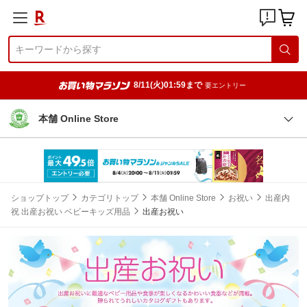
8/11(火)01:59まで
要エントリー
本舗 Online Store
ショップトップ
カテゴリトップ
本舗 Online Store
お祝い
出産内
祝 出産お祝い ベビーキッズ用品
出産お祝い