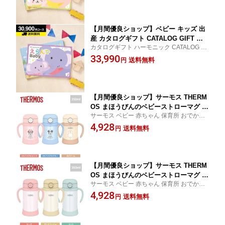
ちゃん baby ベビー 子ども
【月間優良ショップ】ベビー キッズ 出
産 カタログギフト CATALOG GIFT え
カタログギフト ハーモニック CATALOG GI
らんで Erande すやすや 30900円コース
FT 出産内祝い 内祝い お祝い 誕生お祝い カ
33,990
｜カタログギフト 出産内祝い お祝い ベ
送料無料
円
タログギフト 送料無料もあり
ビー ギフトカタログ 内祝い 出産祝い
楽天
【月間優良ショップ】サーモス THERM
OS まほうびんのベビーストローマグ 25
サーモス ベビー 赤ちゃん 保育所 おでかけ
0ml (FJT-250)＜DSパステルピンク/DS
保冷
4,928
パステルブルー/Bクリーム＞
送料無料
円
【月間優良ショップ】サーモス THERM
OS まほうびんのベビーストローマグ 35
サーモス ベビー 赤ちゃん 保育所 おでかけ
0ml (FJT-350)＜ピーチ/サンドベージュ/
保冷
4,928
ミント＞
送料無料
円