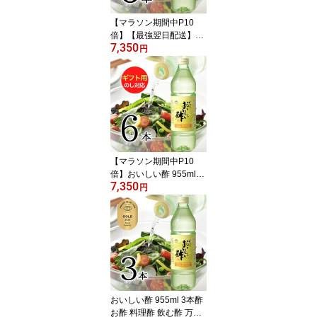
【マラソン期間中P10
倍】【最強翌日配送】お
7,350
いしい酢 955ml 6本酢 お
円
酢 料理酢 飲む酢 万能調
味料 万能酢 果実酢 健康
おいしいお酢 飲むお酢
健康酢 美味しい酢 みか
ん酢 みかん果実酢 調味
料 漬け物 まろやか 料理
酢のもの
【マラソン期間中P10
倍】おいしい酢 955ml×6
7,350
本 ギフトセット 酢 お酢
円
料理酢 飲む酢 万能調味
料 果実酢 おいしいお酢
みかん酢 みかん果実酢
簡易ギフト包装 世代を超
えて愛される、 ロングセ
ラー のお酢 包装 熨斗対
応
おいしい酢 955ml 3本酢
お酢 料理酢 飲む酢 万能