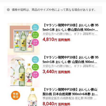
価格や送料は、商品のサイズや色によって異なる場合があります。
【マラソン期間中P10倍】おいしい酢 95
5ml×1本 おいしい酢山梨白桃 900ml×1
大切な方への贈り物に。ギフト 調味料セッ
本 おいしい酢瀬戸内レモン 900ml×1本
ト 箱入り のし対応 母の日 父の日 お中元 粗
4,810
計3本 日本自然発酵 ギフトセットギフト
送料無料
円
品 御中元おいしいお酢 美味しい酢 手土産
酢 お酢 飲むお酢 包装対応 熨斗対応 メ
お礼 内祝い 法要 贈答 化粧箱
ッセージ対応
【マラソン期間中P10倍】おいしい酢 95
5ml×1本 おいしい酢 山梨白桃 900ml×1
大切な方への贈り物に。ギフト 調味料セッ
本 計2本花つづり-11 ギフトセット 酢 お
ト 箱入り のし対応 お中元 お歳暮 粗品 御中
3,440
酢 御中元 期間限定 包装 熨斗 メッセー
送料無料
円
元 御歳暮果実酢 万能酢 調味料 万能調味料
ジ対応 1日10,000本以上売れる 飲む酢
手土産 お礼 内祝い 出産
ギフト 健康酢
【マラソン期間中P10倍】おいしい酢山
梨白桃 日本自然発酵 900ml×6本酢 お酢
季節限定販売 白桃酢配合 飲む酢 料理酢 美
飲む酢 飲むお酢 美味しい酢 ドリンク
味しい酢 おいしいお酢季節限定
8,040
季節限定
送料無料
円