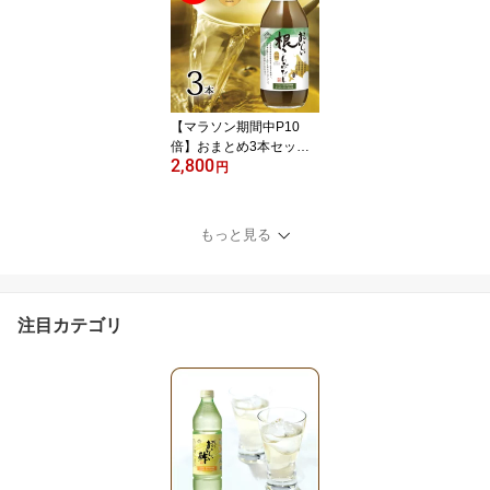
料 しらだし 万能だし 白
出汁 本格的 ダシ だし 料
理 万能 調味料 鰹節 万能
出汁 利尻昆布 みりん 本
みりん
【マラソン期間中P10
倍】おまとめ3本セット×
2,800
1セット レシピBOOK付
円
き おいしい根こんぶだし
500ml×3本 昆布 根昆布
がごめ昆布 調味料 だし
もっと見る
出汁 ねこぶだし 根昆布
だし 昆布だし 日高産 北
海道産 天日塩 昆布エキ
ス 北海道素材 飲む
注目カテゴリ