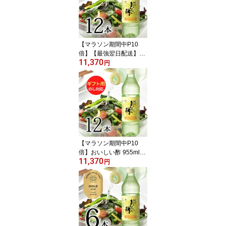
【マラソン期間中P10
倍】【最強翌日配送】お
11,370
いしい酢 955ml 12本レ
円
シピブック 1冊 プレゼン
ト 酢 お酢 料理酢 飲むお
酢 まとめ買い おいしい
お酢 万能酢 果実酢 健康
業務用 調味料 万能調味
料 フルーツ酢 みかん果
実 料理
【マラソン期間中P10
倍】おいしい酢 955ml×1
11,370
2本 レシピブック 1冊 プ
円
レゼントギフト用 酢 お
酢 世代を超えて愛され
る、 ロングセラー のお
酢 飲む酢 飲むお酢 美味
しい酢 調味料 みかん果
実酢 ギフト ギフトセッ
ト 内祝い お歳暮