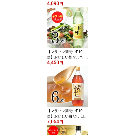
4,090
調味料 万能酢 果実酢 健
円
康 おいしいお酢 飲むお
酢 健康酢 美味しい酢 み
かん酢 みかん果実酢 調
味料 漬け物 まろやか 料
理 酢のもの ランキング1
位 モンド金賞 漬物 ドレ
ッシング
【マラソン期間中P10
倍】おいしい酢 955ml 3
4,450
本 ギフト用ギフトセット
円
酢 お酢 御中元 包装 熨斗
メッセージ対応 世代を超
えて愛される、 ロングセ
ラー のお酢 飲む酢 健康
酢 料理酢 果実酢 飲むお
酢 万能酢 美味しい酢 調
味料 漬物
【マラソン期間中P10
倍】おいしい白だし 日本
7,054
自然発酵 900ml×6本 白
円
だし 出汁 かつおぶし 料
亭 白しょうゆ 万能調味