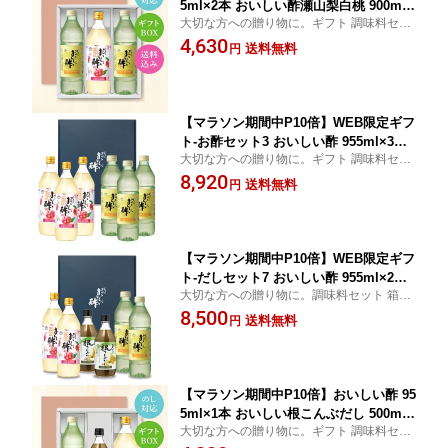
5ml×2本 おいしい酢瀬山梨白桃 900ml×
大切な方への贈り物に。ギフト 調味料セッ
1本 日本自然発酵 計3本 ギフトセットギ
ト 箱入り のし対応 母の日 父の日 お中元 粗
4,630
フト 酢 お酢 調味料 包装対応 熨斗対応
送料無料
円
品 御中元 内祝い 法要 お返し 出産 贈答 熨
メッセージ対応 飲むお酢 おいしいお酢
斗 化粧箱 プレゼント
美味しい酢 手土産 お礼
【マラソン期間中P10倍】WEB限定ギフ
ト-お酢セット3 おいしい酢 955ml×3本
大切な方への贈り物に。ギフト 調味料セッ
おいしい酢山梨白桃 900ml×3本 日本自
ト 箱入り のし対応 母の日 父の日 お中元 粗
8,920
然発酵 計6本 ギフトセットギフト 酢 お
送料無料
円
品 御中元 手土産 お礼 内祝い 法要 お返し
酢 調味料 熨斗対応 メッセージ対応 飲
出産 贈答 熨斗 化粧箱
むお酢 おいしいお酢 美味しい酢
【マラソン期間中P10倍】WEB限定ギフ
ト-だしセット7 おいしい酢 955ml×2本
大切な方への贈り物に。調味料セット 箱入
おいしい根こんぶだし 500ml×2本 おい
り のし対応 母の日 父の日 お中元 粗品 御中
8,500
しい酢瀬山梨白桃 900ml×2本 日本自然
送料無料
円
元 手土産 お礼 内祝い 法要 お返し 出産 贈
発酵 計6本 ギフトセットギフト 酢 お酢
答 熨斗 化粧箱
調味料 飲むお酢
【マラソン期間中P10倍】おいしい酢 95
5ml×1本 おいしい根こんぶだし 500ml×
大切な方への贈り物に。ギフト 調味料セッ
1本 おいしい酢瀬山梨白桃 900ml×1本
ト 箱入り のし対応 母の日 父の日 お中元 粗