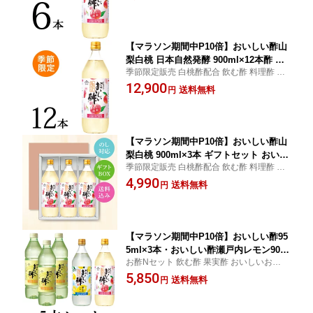
【マラソン期間中P10倍】おいしい酢山
梨白桃 日本自然発酵 900ml×12本酢 お
季節限定販売 白桃酢配合 飲む酢 料理酢 美
酢 飲む酢 飲むお酢 美味しい酢 ドリン
味しい酢 おいしいお酢季節限定
12,900
ク 季節限定
送料無料
円
【マラソン期間中P10倍】おいしい酢山
梨白桃 900ml×3本 ギフトセット おいし
季節限定販売 白桃酢配合 飲む酢 料理酢 美
い酢 酢 お酢 調味料 ギフト 季節限定 贈
味しい酢 おいしいお酢もも酢
4,990
り物 飲む酢 飲むお酢 ビネガー もも モ
送料無料
円
モ 白桃 ピーチ もも酢
【マラソン期間中P10倍】おいしい酢95
5ml×3本・おいしい酢瀬戸内レモン900
お酢Nセット 飲む酢 果実酢 おいしいお酢夏
ml×1本・おいしい酢山梨白桃900ml×1
とくキャンペーン おいしい酢専用コップ1
5,850
本 計5本セット 日本自然発酵お酢Nセッ
送料無料
円
個プレゼント！無くなり次第終了
ト 酢 調味料 飲む酢 飲むお酢 美味しい
酢 ドリンク 季節限定