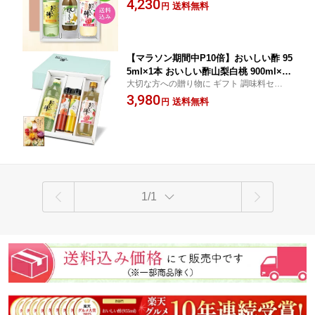
4,230
日本自然発酵 計3本 ギフトセットギフト
送料無料
円
品 御中元 手土産 お礼 内祝い 法要 お返し
酢 お酢 調味料 包装対応 熨斗対応 メッ
出産 贈答 熨斗 化粧箱
セージ対応 飲むお酢
【マラソン期間中P10倍】おいしい酢 95
5ml×1本 おいしい酢山梨白桃 900ml×1
大切な方への贈り物に ギフト 調味料セット
本 おいしいとまとドレッシング 200ml×
箱入り のし対応 お中元 御中元夏のドレッ
3,980
1本 おいしいとうもろこしドレッシング
送料無料
円
シングBセット2026 酢 お酢 調味料 お中元
200ml×1本 レシピブック×1冊 日本自然
健康
発酵 計5点
1/1