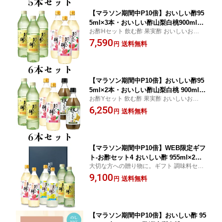
【マラソン期間中P10倍】おいしい酢95
5ml×3本・おいしい酢山梨白桃900ml×3
お酢Hセット 飲む酢 果実酢 おいしいお酢夏
本 計6本セット 日本自然発酵お酢Hセッ
とくキャンペーン
7,590
ト 酢 調味料 飲む酢 飲むお酢 美味しい
送料無料
円
酢 ドリンク 季節限定 夏とくキャンペー
ン
【マラソン期間中P10倍】おいしい酢95
5ml×2本・おいしい酢山梨白桃 900ml×
お酢Yセット 飲む酢 果実酢 おいしいお酢夏
2本・おいしい根こんぶだし 500ml×2本
とくキャンペーン夏とくキャンペーン
6,250
計6本セット 日本自然発酵お酢Yセット
送料無料
円
酢 調味料 飲む酢 飲むお酢 美味しい酢
ドリンク 季節限定
【マラソン期間中P10倍】WEB限定ギフ
ト-お酢セット4 おいしい酢 955ml×2本
大切な方への贈り物に。ギフト 調味料セッ
おいしい酢山梨白桃 900ml×2本 おいし
ト 箱入り のし対応 母の日 父の日 お中元 粗
9,100
い酢瀬戸内レモン 900ml×2本 計6本 日
送料無料
円
品 御中元 内祝い 法要 手土産 お礼 贈答 化
本自然発酵 ギフトセットギフト 酢 お酢
粧箱
飲むお酢 熨斗対応
【マラソン期間中P10倍】おいしい酢 95