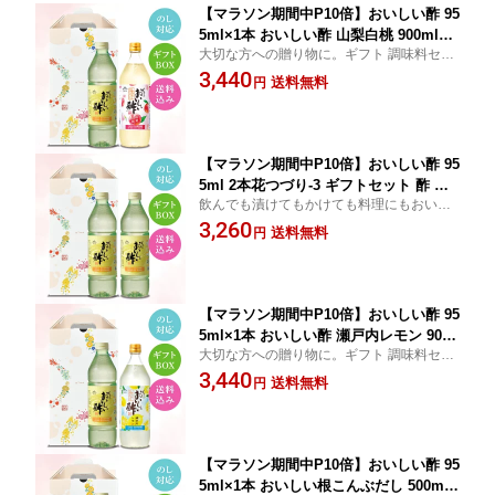
【マラソン期間中P10倍】おいしい酢 95
5ml×1本 おいしい酢 山梨白桃 900ml×1
大切な方への贈り物に。ギフト 調味料セッ
本 計2本花つづり-11 ギフトセット 酢 お
ト 箱入り のし対応 お中元 お歳暮 粗品 御中
3,440
酢 御中元 期間限定 包装 熨斗 メッセー
送料無料
円
元 御歳暮果実酢 万能酢 調味料 万能調味料
ジ対応 1日10,000本以上売れる 飲む酢
手土産 お礼 内祝い 出産
ギフト 健康酢
【マラソン期間中P10倍】おいしい酢 95
5ml 2本花つづり-3 ギフトセット 酢 お
飲んでも漬けてもかけても料理にもおいし
酢 御中元 期間限定 包装 熨斗 メッセー
い！健康を気遣う贈り物。みかん果実酢配
3,260
ジ対応 1日10,000本以上売れる 飲む酢
送料無料
円
合、毎日飲める美味しいお酢です！ 箱入り
健康酢 料理酢 果実酢 飲むお酢 万能酢
期間限定！万能調味料 手土産 お礼
美味しい酢 調味料 漬物
【マラソン期間中P10倍】おいしい酢 95
5ml×1本 おいしい酢 瀬戸内レモン 900
大切な方への贈り物に。ギフト 調味料セッ
ml×1本 計2本花つづり-6 夏のギフトセ
ト 箱入り のし対応 お中元 お歳暮 粗品 御中
3,440
ット 酢 お酢 御中元 期間限定 包装 熨斗
送料無料
円
元 御歳暮健康酢 果実酢 万能酢 調味料 万能
メッセージ対応 1日10,000本以上売れる
調味料 手土産 お礼 内祝い
飲む酢 ギフト
【マラソン期間中P10倍】おいしい酢 95
5ml×1本 おいしい根こんぶだし 500ml×