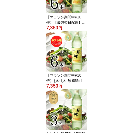
実酢 ギフト ギフトセッ
ト 内祝い お歳暮
【マラソン期間中P10
倍】【最強翌日配送】お
7,350
いしい酢 955ml 6本酢 お
円
酢 料理酢 飲む酢 万能調
味料 万能酢 果実酢 健康
おいしいお酢 飲むお酢
健康酢 美味しい酢 みか
ん酢 みかん果実酢 調味
料 漬け物 まろやか 料理
酢のもの
【マラソン期間中P10
倍】おいしい酢 955ml×6
7,350
本 ギフトセット 酢 お酢
円
料理酢 飲む酢 万能調味
料 果実酢 おいしいお酢
みかん酢 みかん果実酢
簡易ギフト包装 世代を超
えて愛される、 ロングセ
ラー のお酢 包装 熨斗対
応