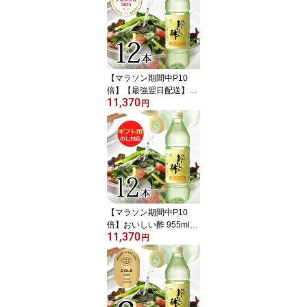
【マラソン期間中P10
倍】【最強翌日配送】お
11,370
いしい酢 955ml 12本レ
円
シピブック 1冊 プレゼン
ト 酢 お酢 料理酢 飲むお
酢 まとめ買い おいしい
お酢 万能酢 果実酢 健康
業務用 調味料 万能調味
料 フルーツ酢 みかん果
実 料理
【マラソン期間中P10
倍】おいしい酢 955ml×1
11,370
2本 レシピブック 1冊 プ
円
レゼントギフト用 酢 お
酢 世代を超えて愛され
る、 ロングセラー のお
酢 飲む酢 飲むお酢 美味
しい酢 調味料 みかん果