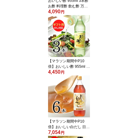
おいしい酢 955ml 3本酢
お酢 料理酢 飲む酢 万能
4,090
調味料 万能酢 果実酢 健
円
康 おいしいお酢 飲むお
酢 健康酢 美味しい酢 み
かん酢 みかん果実酢 調
味料 漬け物 まろやか 料
理 酢のもの ランキング1
位 モンド金賞 漬物 ドレ
ッシング
【マラソン期間中P10
倍】おいしい酢 955ml 3
4,450
本 ギフト用ギフトセット
円
酢 お酢 御中元 包装 熨斗
メッセージ対応 世代を超
えて愛される、 ロングセ
ラー のお酢 飲む酢 健康
酢 料理酢 果実酢 飲むお
酢 万能酢 美味しい酢 調
味料 漬物
【マラソン期間中P10
倍】おいしい白だし 日本
7,054
自然発酵 900ml×6本 白
円
だし 出汁 かつおぶし 料