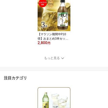
亭 白しょうゆ 万能調味
料 しらだし 万能だし 白
出汁 本格的 ダシ だし 料
理 万能 調味料 鰹節 万能
出汁 利尻昆布 みりん 本
みりん
【マラソン期間中P10
倍】おまとめ3本セット×
2,800
1セット レシピBOOK付
円
き おいしい根こんぶだし
500ml×3本 昆布 根昆布
がごめ昆布 調味料 だし
もっと見る
出汁 ねこぶだし 根昆布
だし 昆布だし 日高産 北
海道産 天日塩 昆布エキ
ス 北海道素材 飲む
注目カテゴリ