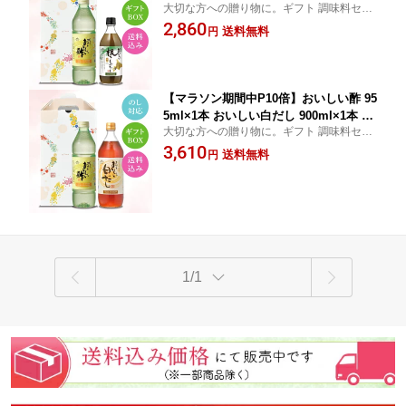
大切な方への贈り物に。ギフト 調味料セッ
1本 計2本 花つづり-4 ギフトセット 酢
ト 箱入り のし対応 お中元 粗品 御中元期間
2,860
調味料 だし 日高昆布 昆布だし 北海道
送料無料
円
限定！美味しい酢 お礼 内祝い 出産 贈答 化
産 包装対応 熨斗対応 メッセージ対応
粧箱 プレゼント 夏のギフトセット
飲むお酢 おいしいお酢
【マラソン期間中P10倍】おいしい酢 95
5ml×1本 おいしい白だし 900ml×1本 計
大切な方への贈り物に。ギフト 調味料セッ
2本 花つづり-5 ギフトセット酢 調味料
ト 箱入り のし対応 お中元 粗品 御中元期間
3,610
だし 包装対応 熨斗対応 メッセージ対応
送料無料
円
限定！かつおだし お礼 内祝い 出産 贈答 化
飲むお酢 おいしいお酢 美味しい酢 白し
粧箱 プレゼント 夏のギフトセット
ょうゆ 本みりん
1/1