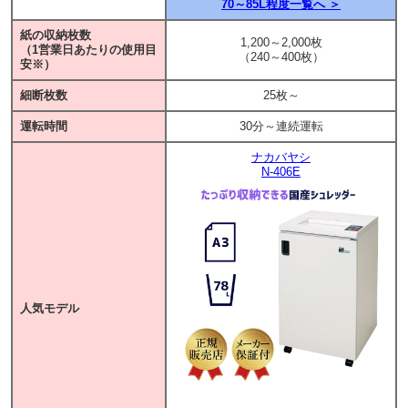
70～85L程度一覧へ ＞
紙の収納枚数
1,200～2,000枚
（1営業日あたりの使用目
（240～400枚）
安※）
細断枚数
25枚～
運転時間
30分～連続運転
ナカバヤシ
N-406E
人気モデル