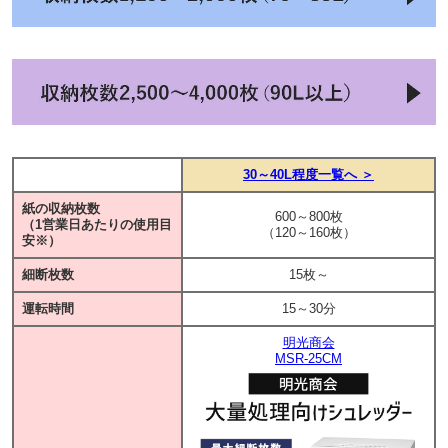
30～40L程度一覧へ ＞
紙の収納枚数
600～800枚
（1営業日あたりの使用目
（120～160枚）
安※）
細断枚数
15枚～
運転時間
15～30分
明光商会
MSR-25CM