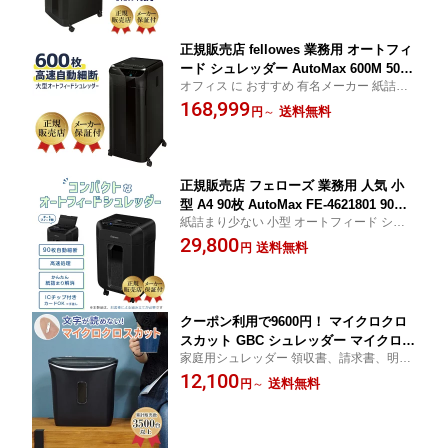
社製
の会社に おすすめ フェローズ AutoMax
550C 新品
正規販売店 fellowes 業務用 オートフィ
ード シュレッダー AutoMax 600M 500
オフィス に おすすめ 有名メーカー 紙詰ま
枚 以上の 600枚 まとめて 自動細断 A4 I
り が少ない 自動送り 強力 細断 復元不可能
168,999
Cチップ付カード ホッチキス クリップ
送料無料
円
～
な マイクロクロスカット で 高セキュリテ
細かい 2mm マイクロカット オフィス
ィ 80L 大容量
シュレッダ 人気 スリム フェローズ 新
品 代引不可
正規販売店 フェローズ 業務用 人気 小
型 A4 90枚 AutoMax FE-4621801 90M
紙詰まり少ない 小型 オートフィード シュ
まとめて 自動 細断 ミニ クロス カット
レッダー A4 90枚 まとめて 自動 細断 ミニ
29,800
ホッチキス クリップ 対応 オートフィー
送料無料
円
クロス カット ホッチキス クリップ 対応 お
ドシュレッダー fellowes おしゃれ 人気
しゃれ 人気
書類整理 に おすすめ 代引不可 新品 BO
I
クーポン利用で9600円！ マイクロクロ
スカット GBC シュレッダー マイクロカ
家庭用シュレッダー 領収書、請求書、明細
ット マットブラック 電動 家庭用 ホチ
書、不在表、写真、プラスチックカード、
12,100
キス はがき カード 細かい 極小 細断 コ
送料無料
円
～
不在表、写真、ハガキも極小カットで文字
ンパクト 小さい おしゃれ マイクロカッ
が読めない！
トシュレッダ A26M ブラック GSHA26
M-2B アコ・ブランズ・ジャパン 新品