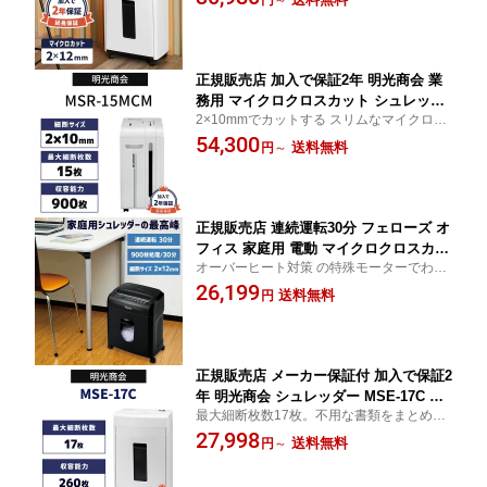
フィスシュレッダーと同じ品質基準・安全
写真 ホチキス はがき 細断 MSシュレッ
基準で開発された圧倒的コスパモデル
ダー オフィスパーソナルシュレッダー 1
0〜20名 規模の会社に おすすめ 新品 ★
正規販売店 加入で保証2年 明光商会 業
務用 マイクロクロスカット シュレッダ
2×10mmでカットする スリムなマイクロク
MSR-15MCM 高耐久 頑丈 スリム 丈夫
ロスカットシュレッダー。高セキュリティ
54,300
写真 ホチキス はがき CD DVD カード
送料無料
円
～
で安心。メディア細断にも対応。故障率0.0
細断 MSシュレッダー マイクロカット
6％のオフィスシュレッダーと同じ品質基
オフィスシュレッダー 10〜20名 規模の
準・安全基準で開発
会社に おすすめ メーカー直送 新品 代
引不可
正規販売店 連続運転30分 フェローズ オ
フィス 家庭用 電動 マイクロクロスカッ
オーバーヒート対策 の特殊モーターでわず
ト デスクサイド シュレッダー 16MC FE
か15分で復帰！小さくてもタフに使える家
26,199
-4704101 コンパクト 小さい ホチキス I
送料無料
円
庭用最高レベルシュレッダー。小規模オフ
Cチップ付 カード クレジットカード 紙
ィスにもおすすめ 2mm以下で細かくカッ
詰まり 10名未満 の会社にも おすすめ
ト。
代引き可 新品 BOI
正規販売店 メーカー保証付 加入で保証2
年 明光商会 シュレッダー MSE-17C 業
最大細断枚数17枚。不用な書類をまとめて
務用 MSシュレッダー 業務用シュレッダ
処理。故障率0.06％のオフィスシュレッダ
27,998
ー 大量 高耐久 頑丈 丈夫 写真 ホチキス
送料無料
円
～
ーと同じ品質基準・安全基準で開発された
はがき 細断 オフィスパーソナルシュレ
圧倒的コスパモデル
ッダー 10〜20名 規模の会社に おすすめ