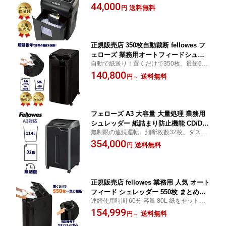
報の処理も安心。最大 30分間 の 連続運転
44,000
チップ付きクレカ 細断可能 できる 人気
送料無料
円
可能。 メディア ICチップ付きカード も 細
フェローズ マイクロカット オフィス デ
断 できる 業務用 シュレッダー。
スクサイド シュレッダー 310MC FE-47
05301 代引き不可 送料無料 新品 BOI
正規販売店 350枚自動裁断 fellowes フ
ェローズ 業務用オートフィードシュレ
自動で紙送り！置くだけで350枚、最短6分
ッダー AutoMax 350C FE-4964301 ホチ
で自動裁断。紙詰まりしにくい給紙方式を
140,800
キス CD DVD プラスチックカード ICチ
送料無料
円
～
採用。
ップ付きクレカ 細断可能！ 代引き不可
送料無料 新品
フェローズ A3 大容量 大量処理 業務用
シュレッダー 紙詰まり防止機能 CD/DV
無制限の連続運転。細断枚数32枚。ダスト
D ホチキス クリップ ICチップ付クレジ
ボックス容量114Lで1,700枚のくず収容。
354,000
ットカード はがき 細断 Fellowes パワ
送料無料
円
紙詰まり防止機能で故障を未然に防げる。
ーシュレッド 425Ci-2 FE-4692001 正規
販売店 代引き不可 新品 BOI
正規販売店 fellowes 業務用 人気 オート
フィード シュレッダー 550枚 まとめて
連続使用時間 60分 容量 80L 紙をセットす
自動 細断 A4 クレジットカード ホッチ
るだけの 自動送り で 手軽 IC付の クレジッ
154,999
キス クリップ CD DVD 対応 薄型 スリ
送料無料
円
～
トカード もOK 人気 有名 メーカー fellowes
ム デザイン 手軽 便利 50〜100名 規模