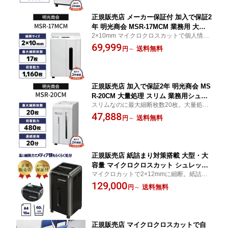
大掃除 にもおすすめ 新品 ★
正規販売店 メーカー保証付 加入で保証2
年 明光商会 MSR-17MCM 業務用 大容
2×10mm マイクロクロスカットで個人情報
量 マイクロカット シュレッダー 静音
も安心。メディア細断にも対応。故障率0.0
69,999
静か 高耐久 頑丈 丈夫 写真 ホチキス は
送料無料
円
～
6％のオフィスシュレッダーと同じ品質基
がき CD DVD カード 細断 MSシュレッ
準・安全基準で開発
ダー 10〜20名 規模の会社に おすすめ
新品 代引不可 メーカー直送
正規販売店 加入で保証2年 明光商会 MS
R-20CM 大量処理 スリム 業務用シュレ
スリムなのに最大細断枚数20枚。大量処理
ッダー 高耐久 頑丈 丈夫 写真 ホチキス
に対応。故障率0.06％のオフィスシュレッ
47,888
クリップ はがき CD DVD カード 細断
送料無料
円
～
ダーと同じ品質基準・安全基準で開発
オフィスパーソナルシュレッダー 10〜2
0名 規模の会社に おすすめ メーカー直
送 新品 代引不可
正規販売店 紙詰まり対策搭載 大型・大
容量 マイクロクロスカット シュレッダ
マイクロカットで2×12mmに細断。紙詰ま
ー 業務用 fellowes フェローズ マイクロ
り防止機能でオフィスでの共用に最適。
129,000
カット シュレッダ 225Mi-2 ホチキス・
送料無料
円
～
クリップ CD DVD ICチップ付 クレカ カ
ード細断対応 代引き不可 送料無料 新品
正規販売店 マイクロクロスカットで自