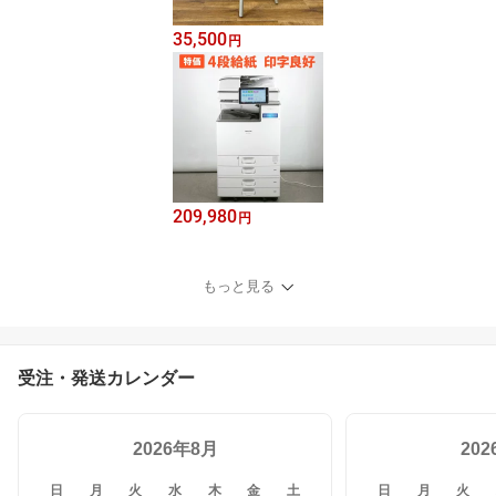
35,500
円
209,980
円
もっと見る
受注・発送カレンダー
2026年8月
20
日
月
火
水
木
金
土
日
月
火