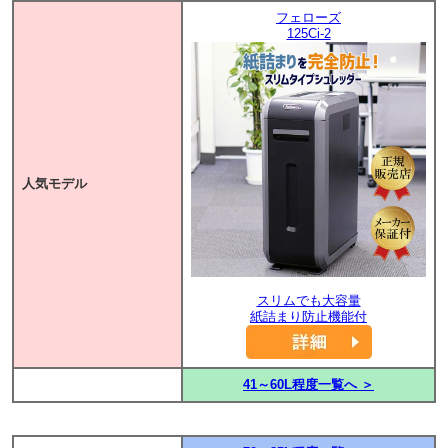
フェローズ
125Ci-2
人気モデル
スリムでも大容量
紙詰まり防止機能付
41～60L程度一覧へ ＞