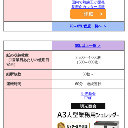
国内で熟練工が開発
長寿命カッター搭載
70～85L程度一覧へ ＞
90L以上一覧 ＞
紙の収納枚数
2,500～4,000枚
（1営業日あたりの使用目
（500～800枚）
安※）
細断枚数
30枚～
運転時間
60分～連続運転
明光商会
F70P