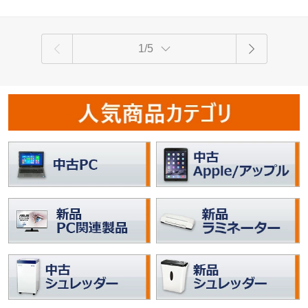
★
1/5