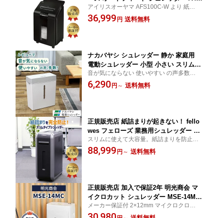
アイリスオーヤマ AFS100C-W より 紙詰ま
00枚 まとめて 自動 細断 クロスカット
り が少ない！ 便利 な オートフィードシュ
36,999
ホッチキス クリップ ICチップ付きクレ
送料無料
円
レッダー 性能 比較あり
ジットカード 対応 おしゃれ 人気 デザ
イン AutoMax 100M FE-4629501 新品
代引不可 BOI
ナカバヤシ シュレッダー 静か 家庭用
電動シュレッダー 小型 小さい スリム A
音が気にならない 使いやすい の声多数。業
4 ホチキス はがき パーソナルシュレッ
務用シュレッダー で 人気 の ナカバヤシ か
6,290
ダ NSE-SC01GY 紙詰まり が少ないと
送料無料
円
～
ら出た シンプル ライトグレー パーソナル
口コミ で 評判 ナカバヤシ製品正規代理
シュレッダー
店 新品 ★
正規販売店 紙詰まりが起きない！ fello
wes フェローズ 業務用シュレッダー パ
スリムに使えて大容量。紙詰まりを防止で
ワーシュレッド 125Ci-2 FE-4614001 ス
きるので、オフィスで共用しても安心。
88,999
リム ホチキス クリップ CD DVD ICチッ
送料無料
円
～
プ付きプラスチックカード 10〜20名 規
模の会社に おすすめ 代引き不可 送料無
料 新品
正規販売店 加入で保証2年 明光商会 マ
イクロカット シュレッダー MSE-14MC
メーカー保証付 2×12mm マイクロクロスカ
業務用 業務用シュレッダー マイクロク
ット で個人情報も安心。故障率0.06％のオ
30,980
ロスカット 高耐久 頑丈 丈夫 静音 静か
送料無料
円
～