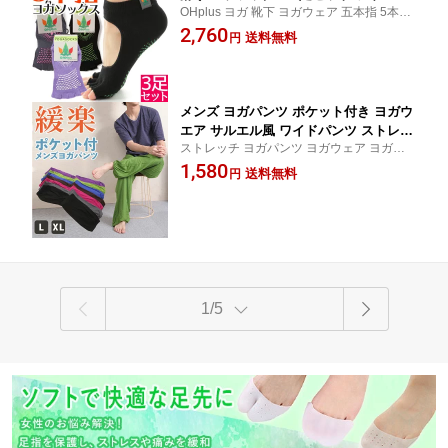
OHplus ヨガ 靴下 ヨガウェア 五本指 5本指
イズ ヨガ 靴下 ヨガ用靴下 レディース
靴下 ソックス ピラティス バレエ 靴下 レデ
2,760
おしゃれ 指なし すべり止め 5本指ソッ
送料無料
円
ィース
クス ヨガウェア ヨガウエア 五本指 ソ
ックス フィットネス つま先なし 指なし
ソックス 五本指ソックス
メンズ ヨガパンツ ポケット付き ヨガウ
エア サルエル風 ワイドパンツ ストレッ
ストレッチ ヨガパンツ ヨガウェア ヨガウ
チ ヨガウェア 大きいサイズ サルエル
エア フィットネス サルエルパンツ
1,580
おしゃれ パンツ スポーツウェア ヨガパ
送料無料
円
ンツ ヨガ ウェア サルエルパンツ ダン
ス ダンスパンツ
1/5