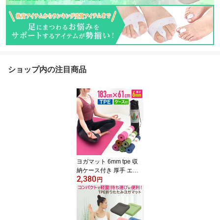
ショップ内の注目商品
ヨガマット 6mm tpe 収
納ケース付き 厚手 エク
2,380
ササイズマット ホットヨ
円
ガマット マット ラグ お
しゃれ ストレッチマット
トレーニングマット ピラ
ティス ストレッチ スト