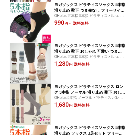
ヨガソックス ピラティスソックス 5本指
滑り止め 靴下 つま先なし フリーサイズ
OHplus 五本指 5本指 ピラティス バレエ レ
ヨガ ヨガ用靴下 レディース くつした
ディース
990
くつ下 おしゃれ 指なし すべり止め ヨ
送料無料
円
～
ガグッズ 先なし つま先 5本指ソックス
ヨガソックス ピラティスソックス 5本指
滑り止め 靴下 おしゃれ 可愛い つま先
OHplus 五本指 5本指 ピラティス バレエ レ
あり 5本指ソックス フリーサイズ ヨガ
ディース
1,280
ヨガ用靴下 レディース ヨガグッズ つま
送料無料
円
先
ヨガソックス ピラティスソックス ロン
グ 5本指 ノーマル 滑り止め 靴下 おしゃ
OHplus 5本指 ノーマル ピラティス バレエ
れ 可愛い つま先あり 5本指ソックス フ
レディース
1,680
リーサイズ ヨガ ヨガ用靴下 レディース
送料無料
円
ヨガグッズ つま先
ヨガソックス ピラティスソックス 5本指
滑り止め ソックス 3足セット フリーサ