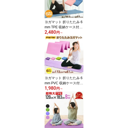
レッチグッズ ヨガラグ
送料無料【楽天ランキン
グ受賞】
ヨガマット 折りたたみ 6
mm TPE 収納ケース付き
2,480
厚手 軽量 エクササイズ
円
～
マット ホットヨガマット
初心者 コンパクト マッ
ト ラグ おしゃれ ストレ
ッチマット ピラティス
ストレッチ ヨガ ヨガラ
グ ホットヨガ 持ち運び
ヨガマット 折りたたみ 6
mm PVC 収納ケース付き
1,980
厚手 エクササイズマット
円
～
ホットヨガマット 初心者
コンパクト マット ラグ
おしゃれ ストレッチマッ
ト ピラティス ストレッ
チ ヨガ ヨガラグ ホット
ヨガ 持ち運び 【送料無
料】