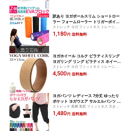
訳あり ヨガポールスリム ショートロー
ラー フォームローラー トリガーポイン
ストレッチ ヨガ フィットネス トレーニン
ト ヨガ用 ヨガ ストレッチ フィットネ
グ バランス マッサージ
1,180
ス バランスポール 筋膜 筋膜リリース
送料無料
円
体幹トレーニング| ヨガポール ショート
ヨガローラー
ヨガホイール コルク ピラティスリング
ヨガリング リング ピラティス ホイール
ストレッチ ヨガ フィットネス トレーニン
プロップス 体幹 トレーニング 器具 ヨ
グ バランス マッサージ
4,500
ガグッズ ストレッチグッズ フィットネ
送料無料
円
ス トレーニング バランス 姿勢矯正 猫
背 矯正 ヨガ用品 ヨガ グッズ ストレッ
チ ストレッチヨガ
ヨガパンツ レディース 7分丈 ゆったり
ポケット ヨガウエア サルエルパンツ レ
ストレッチ 美脚 美尻 フィットネス 大きい
ディース メンズ サルエル スポーツ ウ
カジュアル
1,480
ォーキング ホットヨガ 部屋着 ルームウ
送料無料
円
ェア パジャマ かわいい おしゃれ ヨガ
ウェア ダンス マタニティ 無地 アラジ
ン