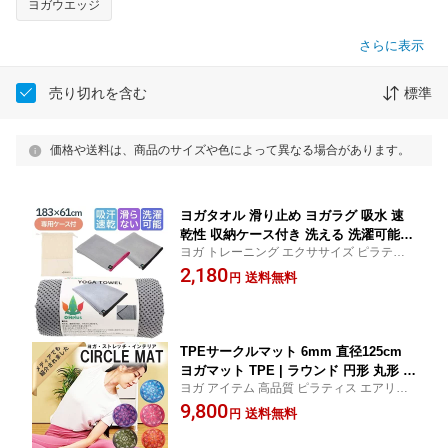
ヨガウエッジ
さらに表示
売り切れを含む
標準
価格や送料は、商品のサイズや色によって異なる場合があります。
ヨガタオル 滑り止め ヨガラグ 吸水 速
乾性 収納ケース付き 洗える 洗濯可能
ヨガ トレーニング エクササイズ ピラティ
軽い 薄い ヨガグッズ ホットヨガ タオ
ス ホットヨガ フィットネス
2,180
ル ラグ ヨガマットタオル ホットヨガマ
送料無料
円
ット 吸水速乾 ヨガ ピラティス マイク
ロファイバー
TPEサークルマット 6mm 直径125cm
ヨガマット TPE | ラウンド 円形 丸形 フ
ヨガ アイテム 高品質 ピラティス エアリア
ィットネスマット ストレッチマット ト
ル
9,800
レーニングマット エクササイズマット
送料無料
円
フロアマット ホットヨガマット エクサ
サイズ ストレッチ ストレッチグッズ