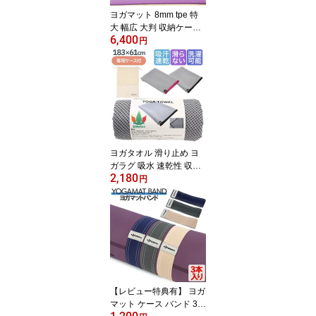
ヨガマット 8mm tpe 特
大 幅広 大判 収納ケース
6,400
付き 厚手 エクササイズ
円
マット ホットヨガマット
マット ラグ おしゃれ ス
トレッチマット トレーニ
ングマット ピラティス
ストレッチ ストレッチグ
ッズ ヨガラグ 【楽天ラ
ンキング1位獲得】
ヨガタオル 滑り止め ヨ
ガラグ 吸水 速乾性 収納
2,180
ケース付き 洗える 洗濯
円
可能 軽い 薄い ヨガグッ
ズ ホットヨガ タオル ラ
グ ヨガマットタオル ホ
ットヨガマット 吸水速乾
ヨガ ピラティス マイク
ロファイバー
【レビュー特典有】 ヨガ
マット ケース バンド 3本