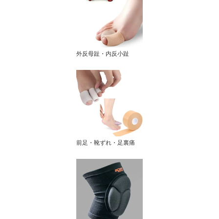
外反母趾・内反小趾
前足・靴ずれ・足裏痛