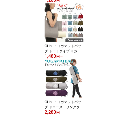
1,200
セット 3本組 おしゃれ シ
円
ンプル かわいい 持ち運
び ヨガ ピラティスホッ
トヨガ エクササイズ ヨ
ガ用 キャリーストラップ
収納 マット ヨガマット
軽量
OHplus ヨガマットバッ
グ トートタイプ ヨガバ
1,480
ッグ ケース 大容量 ヨガ
円
～
バック ジム 大容量 スポ
ーツバッグ 可愛い かわ
いい 収納 ヨガマット ケ
ース バッグ ヨガグッズ
バック ヨガ ショルダー
OHplus ヨガマットバッ
グ ドローストリングタイ
2,280
プ L70cmxD16cm ヨガマ
円
ット ケース バッグ ヨガ
ピラティス マットケース
ヨガマット ケース ショ