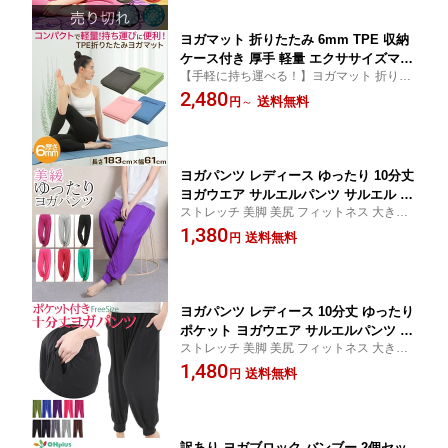
ヨガマット 折りたたみ 6mm TPE 収納
ケース付き 厚手 軽量 エクササイズマッ
【手軽に持ち運べる！】ヨガマット 折りた
ト ホットヨガマット 初心者 コンパクト
たみ 6mm TPE ホットヨガマット エクササ
2,480
マット ラグ おしゃれ ストレッチマット
送料無料
円
～
イズマット トレーニングマットピラティス
ピラティス ストレッチ ヨガ ヨガラグ
収納ケース付き
ホットヨガ 持ち運び
ヨガパンツ レディース ゆったり 10分丈
ヨガウエア サルエルパンツ サルエル ス
ストレッチ 美脚 美尻 フィットネス 大きい
ポーツ ウォーキング ホットヨガ 部屋着
カジュアル
1,380
ルームウェア パジャマ かわいい おしゃ
送料無料
円
れ ヨガ ウェア ダンス マタニティ 無地
アラジン リラックス
ヨガパンツ レディース 10分丈 ゆったり
ポケット ヨガウエア サルエルパンツ サ
ストレッチ 美脚 美尻 フィットネス 大きい
ルエル スポーツ ウォーキング ホットヨ
カジュアル
1,480
ガ 部屋着 ルームウェア パジャマ かわ
送料無料
円
いい おしゃれ ヨガ ウェア ダンス マタ
ニティ 無地 アラジン
訳あり ヨガブロック バンブー 2個セッ