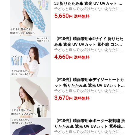
53 折りたたみ傘 遮光 UV UVカット 紫
子どもと遊んでも焼けたくないあなたに 赤
外線 コンパクト 傘 日焼け対策 紫外線
ちゃんや子どもに寄り添う傘
5,650
カット 梅雨 オシャレ かわいい プレゼ
送料無料
円
ント 軽量 雲 クリアフラワー イリマ ブ
ルー ピンク イエロー 自動開閉
【P10倍】晴雨兼用傘2サイド 折りたた
み傘 遮光 UV UVカット 紫外線 コンパ
子どもと遊んでも焼けたくないあなたに 赤
クト 傘 日焼け対策 紫外線カット 梅雨
ちゃんや子どもに寄り添う傘
4,660
オシャレ かわいい プレゼント 軽量 し
送料無料
円
ろくま リボン ブーケ フラワーシャドー
両面プリント 花柄 水彩
【P10倍】晴雨兼用傘デイジーヒートカ
ット 折りたたみ傘 遮光 UV UVカット
子どもと遊んでも焼けたくないあなたに 赤
紫外線 コンパクト 傘 日焼け対策 紫外
ちゃんや子どもに寄り添う傘
3,670
線カット 梅雨 オシャレ かわいい プレ
送料無料
円
ゼント 軽量 シンプル 無地 カラフル ブ
ラック ネイビー ホワイト 一級遮光
【P10倍】晴雨兼用傘ボーダー花刺繍 折
りたたみ傘 遮光 UV UVカット 紫外線
子どもと遊んでも焼けたくないあなたに 赤
コンパクト 傘 日焼け対策 紫外線カット