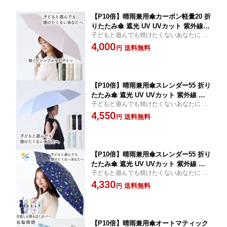
【P10倍】晴雨兼用傘カーボン軽量20 折
りたたみ傘 遮光 UV UVカット 紫外線
子どもと遊んでも焼けたくないあなたに 赤
コンパクト 傘 日焼け対策 紫外線カット
ちゃんや子どもに寄り添う傘
4,000
梅雨 オシャレ かわいい プレゼント 軽
送料無料
円
量 シンプル 無地 カラフル ブラック ホ
ワイト グレー グレーン ピンク ベージ
ュ
【P10倍】晴雨兼用傘スレンダー55 折り
たたみ傘 遮光 UV UVカット 紫外線 コ
子どもと遊んでも焼けたくないあなたに 赤
ンパクト 傘 日焼け対策 紫外線カット
ちゃんや子どもに寄り添う傘
4,550
梅雨 オシャレ かわいい プレゼント 軽
送料無料
円
量 シンプル 無地 カラフル ブラック ネ
イビー ホワイト グリーン ベージュ グ
リーン
【P10倍】晴雨兼用傘スレンダー55 折り
たたみ傘 遮光 UV UVカット 紫外線 コ
子どもと遊んでも焼けたくないあなたに 赤
ンパクト 傘 日焼け対策 紫外線カット
ちゃんや子どもに寄り添う傘
4,330
梅雨 オシャレ かわいい プレゼント 軽
送料無料
円
量 花 ことり シアフラワー ブリリアン
トフラワー スプリング 猫
【P10倍】晴雨兼用傘オートマティック