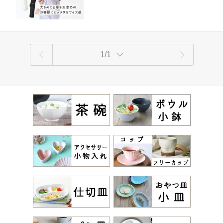
ワイト 花柄 大きめ アニマル ジャガー
ド織 シック 写真映え効果
1/1