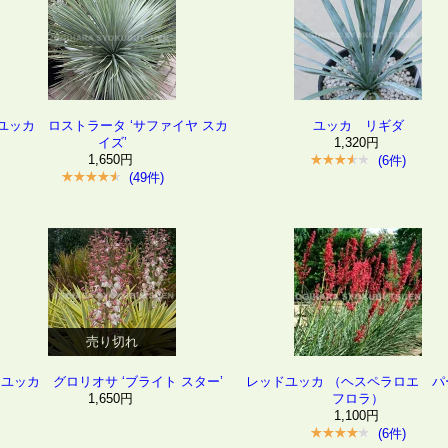
ユッカ ロストラータ ‘サファイヤ スカ
ユッカ リギダ
イズ’
1,320円
1,650円
(6件)
(49件)
売り切れ
ユッカ グロリオサ ‘ブライト スター’
レッドユッカ （ヘスペラロエ パ
1,650円
フロラ）
1,100円
(6件)