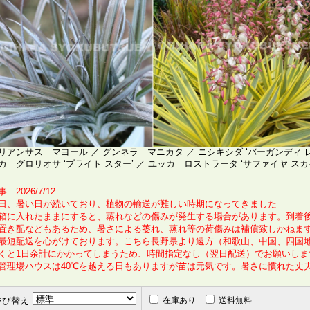
リアンサス マヨール ／ グンネラ マニカタ ／ ニシキシダ ‘バーガンディ レース
カ グロリオサ ‘ブライト スター’ ／ ユッカ ロストラータ ‘サファイヤ スカ
 2026/7/12
日、暑い日が続いており、植物の輸送が難しい時期になってきました
箱に入れたままにすると、蒸れなどの傷みが発生する場合があります。到着
置き配などもあるため、暑さによる萎れ、蒸れ等の荷傷みは補償致しかねま
最短配送を心がけております。こちら長野県より遠方（和歌山、中国、四国
くと1日余計にかかってしまうため、時間指定なし（翌日配送）でお願いしま
管理場ハウスは40℃を越える日もありますが苗は元気です。暑さに慣れた丈
並び替え
在庫あり
送料無料