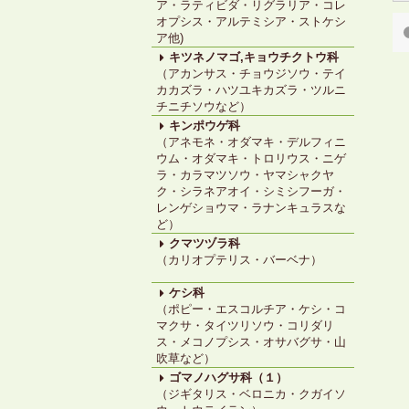
ア・ラティビダ・リグラリア・コレ
オプシス・アルテミシア・ストケシ
ア他)
キツネノマゴ,キョウチクトウ科
（アカンサス・チョウジソウ・テイ
カカズラ・ハツユキカズラ・ツルニ
チニチソウなど）
キンポウゲ科
（アネモネ・オダマキ・デルフィニ
ウム・オダマキ・トロリウス・ニゲ
ラ・カラマツソウ・ヤマシャクヤ
ク・シラネアオイ・シミシフーガ・
レンゲショウマ・ラナンキュラスな
ど）
クマツヅラ科
（カリオプテリス・バーベナ）
ケシ科
（ポピー・エスコルチア・ケシ・コ
マクサ・タイツリソウ・コリダリ
ス・メコノプシス・オサバグサ・山
吹草など）
ゴマノハグサ科（１）
（ジギタリス・ベロニカ・クガイソ