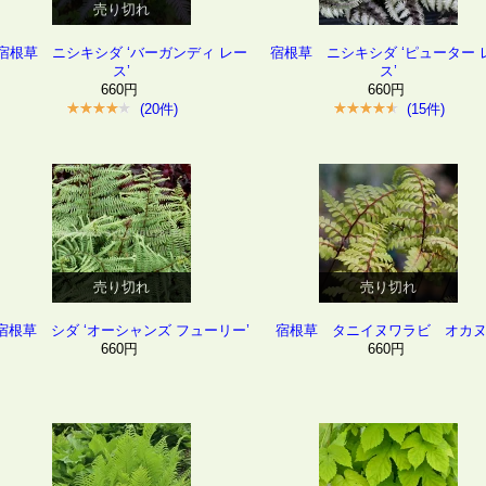
売り切れ
宿根草 ニシキシダ ‘バーガンディ レー
宿根草 ニシキシダ ‘ピューター 
ス’
ス’
660円
660円
(20件)
(15件)
売り切れ
売り切れ
宿根草 シダ ‘オーシャンズ フューリー’
宿根草 タニイヌワラビ オカ
660円
660円