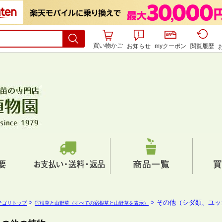
買い物かご
お知らせ
myクーポン
閲覧履歴
>
> その他（シダ類、ユ
テゴリトップ
宿根草と山野草（すべての宿根草と山野草を表示）