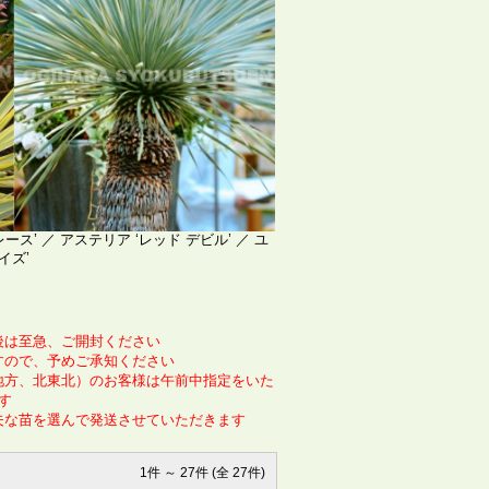
’ ／ アステリア ‘レッド デビル’ ／ ユ
イズ’
後は至急、ご開封ください
すので、予めご承知ください
地方、北東北）のお客様は午前中指定をいた
す
夫な苗を選んで発送させていただきます
1件 ～ 27件 (全 27件)