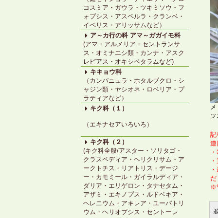
コスミア・ガウラ・ツキミソウ・フ
ォプシス・アスペルラ・クランベ・
イベリス・アリッサムなど）
ア～カ行の科 アマ～ガガイモ科
(アマ・アルメリア・セントランサ
ス・オミナエシ類・カンナ・アスク
レピアス・オキシペタラムなど)
キキョウ科
（カンパニュラ・ホタルブクロ・シ
ャジン類・ヤシオネ・ロベリア・プ
ラティアなど）
メ
キク科（１）
ッ
（エキナセアいろいろ）
記事
キク科（２）
連
(キク科全般/アスター・ソリタゴ・
・
クラスペディア・ヘリクリサム・ア
・
ークトチス・リアトリス・デージ
・
ー・カモミール・ガイラルディア・
だ
ダリア・エリゲロン・タナセタム・
※
アザミ・エキノプス・ルドベキア・
ヘレニウム・アキレア・ユーパトリ
ウム・ヘリオプシス・セントーレ