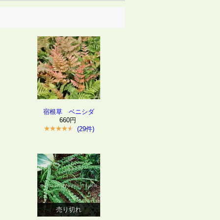
宿根草 ベニシダ
660円
(29件)
売り切れ