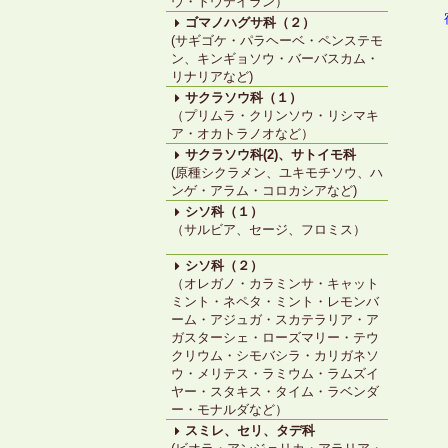
ウ・トウテイラン）
ゴマノハグサ科（２）
(サギゴケ・パラヘーベ・ペンステモ
ン、キンギョソウ・バーバスカム・
リナリアなど)
サクラソウ科（１）
（プリムラ・クリンソウ・リシマキ
ア・オカトラノオなど）
サクラソウ科(2)、サトイモ科
(原種シクラメン、ユキモチソウ、ハ
ンゲ・アラム・コロカシアなど)
シソ科（１）
（サルビア、セージ、フロミス）
シソ科（２）
（オレガノ・カラミンサ・キャット
ミント・ネペタ・ミント・レモンバ
ーム・アジュガ・スカテラリア・ア
ガスターシェ・ローズマリー・テウ
クリウム・シモバシラ・カリガネソ
ウ・メリテス・ラミウム・ラムズイ
ヤー・スタキス・タイム・ラベンダ
ー・モナルダなど）
スミレ、セリ、タデ科