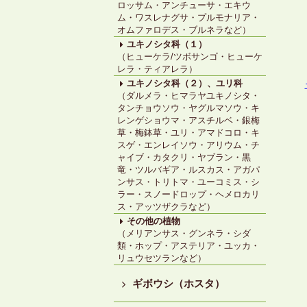
ロッサム・アンチューサ・エキウ
ム・ワスレナグサ・プルモナリア・
オムファロデス・ブルネラなど）
ユキノシタ科（１）
（ヒューケラ/ツボサンゴ・ヒューケ
レラ・ティアレラ）
ユキノシタ科（２）、ユリ科
（ダルメラ・ヒマラヤユキノシタ・
タンチョウソウ・ヤグルマソウ・キ
レンゲショウマ・アスチルベ・銀梅
草・梅鉢草・ユリ・アマドコロ・キ
スゲ・エンレイソウ・アリウム・チ
ャイブ・カタクリ・ヤブラン・黒
竜・ツルバギア・ルスカス・アガパ
ンサス・トリトマ・ユーコミス・シ
ラー・スノードロップ・ヘメロカリ
ス・アッツザクラなど）
その他の植物
（メリアンサス・グンネラ・シダ
類・ホップ・アステリア・ユッカ・
リュウセツランなど）
ギボウシ（ホスタ）