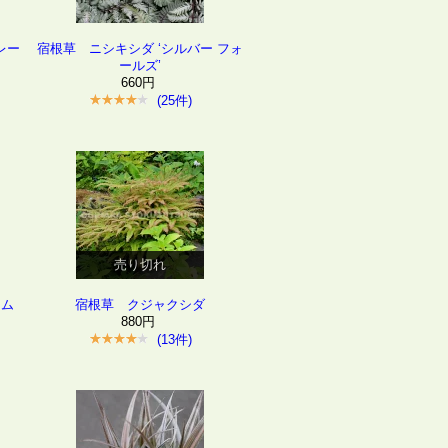
レー
宿根草 ニシキシダ ‘シルバー フォ
ールズ’
660円
(25件)
売り切れ
ヌム
宿根草 クジャクシダ
880円
(13件)