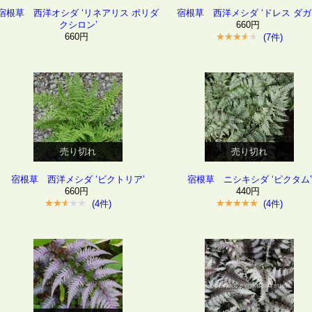
宿根草 西洋オシダ ‘リネアリス ポリダ
宿根草 西洋メシダ ‘ドレス ダガ
クシロン’
660円
660円
(7件)
売り切れ
売り切れ
宿根草 西洋メシダ ‘ビクトリア’
宿根草 ニシキシダ ‘ピクタム’
660円
440円
(4件)
(4件)