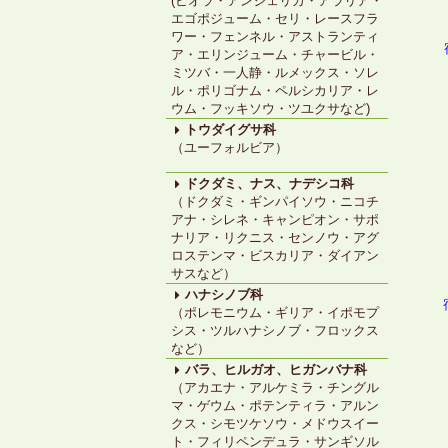
(ビオラ・アンジェリカ・アラリア・
エゴポジューム・セリ・レースフラ
ワー・フェンネル・アストランティ
ア・エリンジューム・チャービル・
ミツバ・一人静・ルメックス・ソレ
ル・ポリゴナム・ペルシカリア・レ
ウム・フッキソウ・ツユクサなど)
トウダイグサ科
（ユーフォルビア）
ドクダミ、ナス、ナデシコ科
（ドクダミ・ギンパイソウ・ニコチ
アナ・シレネ・キャンピオン・サポ
ナリア・リクニス・センノウ・アグ
ロステンマ・ビスカリア・ダイアン
サスなど）
ハナシノブ科
（ポレモニウム・ギリア・イポモプ
シス・ツルハナシノブ・フロックス
など）
バラ、ヒルガオ、ヒガンバナ科
（アカエナ・アルケミラ・チングル
マ・ゲウム・ポテンティラ・アルン
クス・シモツケソウ・メドウスイー
ト・フィリペンデュラ・サンギソル