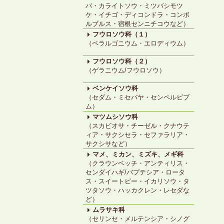
バ・カライトソウ・ミツバシモツ
ケ・イチゴ・ディコンドラ・コンボ
ルブルス・宿根センニチコウなど）
フウロソウ科（１）
（ペラルゴニウム・エロディウム）
フウロソウ科（２）
（ゲラニウム/フウロソウ）
ベンケイソウ科
（セダム・ミセバヤ・センペルビブ
ム）
マツムシソウ科
（スカビオサ・チーゼル・クナウテ
ィア・サクシセラ・セファラリア・
サクシサなど）
マメ、ミカン、ミズキ、メギ科
（クラウンベッチ・アンティリス・
センダイハギ/バプテシア・ロータ
ス・スイートピー・イカリソウ・タ
ツタソウ・ハッカクレン・レセダな
ど）
ムラサキ科
（セリンセ・メルテンシア・シノグ