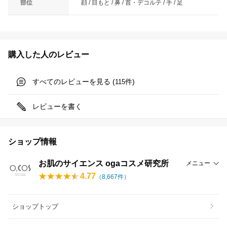
部位
顔 / 目もと / 鼻 / 首・デコルテ / 手 / 足
購入した人のレビュー
すべてのレビューを見る (
件)
115
レビューを書く
ショップ情報
お肌のサイエンス ogaコスメ研究所
メニュー
4.77
（
8,667
件）
ショップトップ