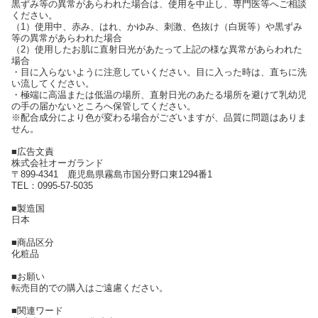
黒ずみ等の異常があらわれた場合は、使用を中止し、専門医等へご相談
ください。
（1）使用中、赤み、はれ、かゆみ、刺激、色抜け（白斑等）や黒ずみ
等の異常があらわれた場合
（2）使用したお肌に直射日光があたって上記の様な異常があらわれた
場合
・目に入らないように注意していください。目に入った時は、直ちに洗
い流してください。
・極端に高温または低温の場所、直射日光のあたる場所を避けて乳幼児
の手の届かないところへ保管してください。
※配合成分により色が変わる場合がございますが、品質に問題はありま
せん。
■広告文責
株式会社オーガランド
〒899-4341 鹿児島県霧島市国分野口東1294番1
TEL：0995-57-5035
■製造国
日本
■商品区分
化粧品
■お願い
転売目的での購入はご遠慮ください。
■関連ワード