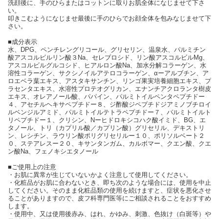
洗顔後に、手のひらまたはコットンに取りお肌全体になじませて下さ
い。
叩きこむようになじませ最後に手のひらでお顔全体を包みなじませて下
さい。
■成分表示
水、DPG、ペンチレングリコール、グリセリン、温泉水、パルミチン
酸アスコルビルリン酸３Na、セレブロシド、リン酸アスコルビルMg、
アスコルビルグルコシド、ヒアルロン酸Na、加水分解コラーゲン、水
溶性コラーゲン、サクシノイルアテロコラーゲン、αーアルブチン、ア
ロエベラ葉エキス、アスタキサンチン、リンゴ果実培養細胞エキス、プ
ラセンタエキス、水溶性プロテオグリカン、エナンチアクロランタ樹皮
エキス、オレアノール酸、パパイン、パルミトイルペンタペプチドー
４、アセチルヘキサペプチドー８、ジ酢酸ジペプチドジアミノブチロイ
ルベンジルアミド、パルミトイルテトラペプチドー７、パルミトイルト
リペプチドー１、クリシン、Nーヒドロキシコハク酸イミド、BG、エ
タノール、トリ（カプリル酸／カプリン酸）グリセリル、デキストリ
ン、レシチン、ラウリン酸ポリグリセリルー１０、ポリソルベート２
０、ステアレスー２０、キサンタンガム、カルボマー、クエン酸、クエ
ン酸Na、フェノキシエタノール
■ご使用上の注意
・お肌に異常が生じていないかよく注意して使用してください。
・化粧品がお肌に合わないとき、即ち次のような場合には、使用を中止
してください。そのまま化粧品類の使用を続けますと、症状を悪化させ
ることがありますので、皮フ科専門医等にご相談されることをおすすめ
します。
・使用中、又は使用後赤み、はれ、かゆみ、刺激、色抜け（白斑等）や