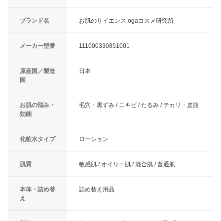
ブランド名
お肌のサイエンス ogaコスメ研究所
メーカー型番
111000330851001
原産国／製造
日本
国
お肌の悩み・
毛穴・黒ずみ / ニキビ / たるみ / テカリ・皮脂
効能
化粧水タイプ
ローション
肌質
敏感肌 / オイリー肌 / 混合肌 / 普通肌
本体・詰め替
詰め替え用品
え