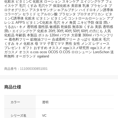
化粧水 ビタミンC 化粧水 ローション スキンケア エイジングケア フェ
イスケア 毛穴 くすみ 毛穴ケア 保湿化粧水 美容液 乳液 プラセンタ プ
ロテオグリカン アスタキサンチン α-アルブチン ハイドロキノン誘導体
コラーゲン セラミド ヒアルロン酸 プラセンタ プロテオグリカン ビタ
ミンC誘導体 化粧水 ビタミン ビタミンC コントロールローション アプ
レシエ APPS ビタミンC化粧水 毛穴 キメ 角質 ニキビ予防 保湿 潤い
うるおい キメ 透明感 脂性肌 敏感肌 乾燥肌 無添加 くすみ 美肌 透明感
潤い エイジングケア 化粧水 20代 30代 40代 50代 60代 の方にも 人気
化粧品 年齢肌 本製品 ボトル 120ml パウチ 大容量 300ml パラベンフリ
ー 着色料フリー 鉱物油フリー 合成香料フリー さっぱり 化粧水 毛穴
くすみ キメ 化粧水 母 ママ 子育てママ 男性 女性 メンズ レディース
プレゼント ギフト おすすめ オススメ ogaコスメ研究所 ogaコスメ オ
ガコスメ オコス o.cos ocos OCOS O.COS ロロシューン LoroSchon 送
料無料 オーガランド ogaland
商品番号：111000330851001
商品仕様
カラー
透明
シリーズ名
VC