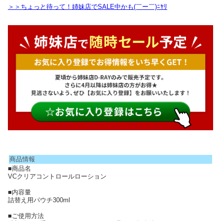
＞＞ちょっと待って！姉妹店でSALE中かも(￣ー￣)ﾆﾔﾘ
商品情報
■商品名
VCクリアコントロールローション
■内容量
詰替え用パウチ300ml
■ご使用方法