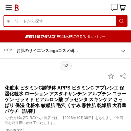
8/11(火)01:59まで
要エントリー
お肌のサイエンス ogaコスメ
研
1/2
化粧水 ビタミンC誘導体 APPS ビタミンC アプレシエ 保
湿化粧水 ローション アスタキサンチン アルブチン コラー
ゲン セラミド ヒアルロン酸 プラセンタ スキンケア さっ
ぱり 保湿 化粧水 敏感肌 毛穴 くすみ 脂性肌 乾燥肌 大容量
パウチ【詰替】
＼ぜひ姉妹店D-RAYへ／当店では、【2026年10月30日】をもちまして全商
品お取り扱いが終了いたします。