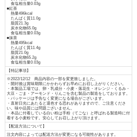
食塩相当量0.03g
■紅茶
熱量496kcal
たんぱく質11.0g
脂質21.3g
炭水化物65.0g
食塩相当量0.03g
■抹茶
熱量495kcal
たんぱく質11.4g
脂質21.0g
炭水化物65.2g
食塩相当量0.03g
【特記事項】
※2022/12/12 商品内容の一部を変更致しました。
・開封後は賞味期限にかかわらずお早めにお召し上がりください。
・本製品工場では、卵・乳成分・小麦・落花生・オレンジ・くるみ・
大豆・ごま・アーモンド・りんごを含む製品の製造をしております。
・パッケージは予告なく変更になる場合がございます。
・直射日光にあたると退色する恐れがありますので、ご注意くださ
い。味や品質には問題ございません。
・本品に付着している白い粉は手粉（てごな）と呼ばれる製造時に付
着する小麦粉です。安心してお召し上がり頂けます。
【配送方法について】
注文内容によっては配送方法が変更になる可能性があります。