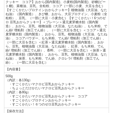
クッキー ココア】おから(国内製造)、小麦粉(国内製造)、砂糖(ビー
ト糖)、菜種油、豆乳、全粒粉、ココア（一部に小麦、大豆を含む）
【すごくかたいプロテインおからクッキー】植物油脂（大豆油、なた
ね油）（国内製造）、きび糖、おから、大豆プロテイン、小麦粉（全
粒粉）、豆乳、（一部に大豆・小麦含む）【すごくかたい！6つのゼ
ロ 豆乳おからクッキー】＜プレーン＞還元麦芽糖水飴（国内製
造）、おから、豆乳、植物油脂（大豆油、なたね油）、もち米粉、で
ん紛/ 増粘剤（加工でん紛）、（一部に大豆を含む）＜ココア＞還元
麦芽糖水飴（国内製造）、おから、豆乳、植物油脂（大豆油、なたね
油）、ココアパウダー、もち米粉、でん紛/ 増粘剤（加工でん紛）、
（一部に大豆を含む）＜紅茶＞還元麦芽糖水飴（国内製造）、おか
ら、豆乳、植物油脂（大豆油、なたね油）、紅茶、もち米粉、でん
紛/ 増粘剤（加工でん紛）、香料、（一部に大豆を含む）＜抹茶＞還
元麦芽糖水飴（国内製造）、おから、豆乳、植物油脂（大豆油、なた
ね油）、抹茶、もち米粉、でん紛、クロレラ/ 増粘剤（加工でん
紛）、（一部に大豆を含む）
【内容量】
500g
（内訳：各130g）
・すごくかたいマクロビ豆乳おからクッキー
・ちょっとだけかたいマクロビ豆乳おからクッキー
（内訳：各80g）
・すごくかたいマクロビ豆乳おからクッキー ココア
・すごくかたいプロテインおからクッキー
・すごくかたい！６つのゼロ豆乳おからクッキー
【保存方法】