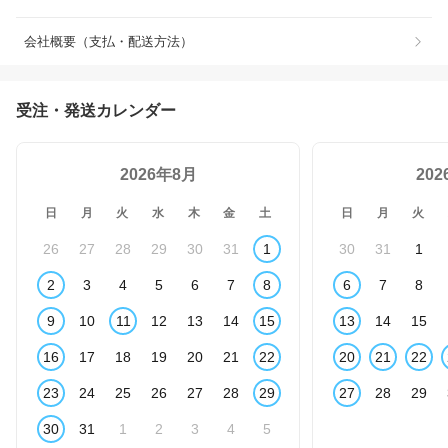
会社概要（支払・配送方法）
受注・発送カレンダー
2026年8月
20
日
月
火
水
木
金
土
日
月
火
26
27
28
29
30
31
1
30
31
1
2
3
4
5
6
7
8
6
7
8
9
10
11
12
13
14
15
13
14
15
16
17
18
19
20
21
22
20
21
22
23
24
25
26
27
28
29
27
28
29
30
31
1
2
3
4
5