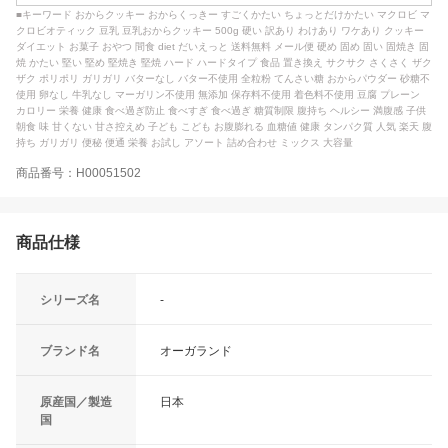
■キーワード おからクッキー おからくっきー すごくかたい ちょっとだけかたい マクロビ マ
クロビオティック 豆乳 豆乳おからクッキー 500g 硬い 訳あり わけあり ワケあり クッキー
ダイエット お菓子 おやつ 間食 diet だいえっと 送料無料 メール便 硬め 固め 固い 固焼き 固
焼 かたい 堅い 堅め 堅焼き 堅焼 ハード ハードタイプ 食品 置き換え サクサク さくさく ザク
ザク ポリポリ ガリガリ バターなし バター不使用 全粒粉 てんさい糖 おからパウダー 砂糖不
使用 卵なし 牛乳なし マーガリン不使用 無添加 保存料不使用 着色料不使用 豆腐 プレーン
カロリー 栄養 健康 食べ過ぎ防止 食べすぎ 食べ過ぎ 糖質制限 腹持ち ヘルシー 満腹感 子供
朝食 味 甘くない 甘さ控えめ 子ども こども お腹膨れる 血糖値 健康 タンパク質 人気 楽天 腹
持ち ガリガリ 便秘 便通 栄養 お試し アソート 詰め合わせ ミックス 大容量
商品番号：H00051502
商品仕様
シリーズ名
-
ブランド名
オーガランド
原産国／製造
日本
国