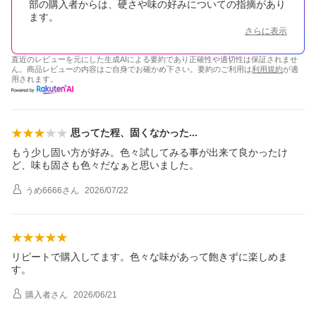
部の購入者からは、硬さや味の好みについての指摘があり
ます。
さらに表示
直近のレビューを元にした生成AIによる要約であり正確性や適切性は保証されませ
ん。商品レビューの内容はご自身でお確かめ下さい。要約のご利用は
利用規約
が適
用されます。
思ってた程、固くなかっ
た
もう少し固い方が好み。色々試してみる事が出来て良かったけ
ど、味も固さも色々だなぁと思いました。
うめ6666
さん
2026/07/22
リピートで購入してます。色々な味があって飽きずに楽しめま
す。
購入者
さん
2026/06/21