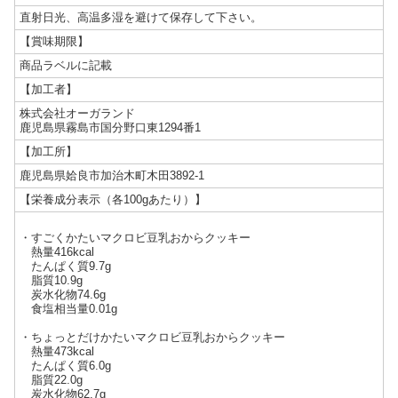
直射日光、高温多湿を避けて保存して下さい。
【賞味期限】
商品ラベルに記載
【加工者】
株式会社オーガランド
鹿児島県霧島市国分野口東1294番1
【加工所】
鹿児島県姶良市加治木町木田3892-1
【栄養成分表示（各100gあたり）】
・すごくかたいマクロビ豆乳おからクッキー
熱量416kcal
たんぱく質9.7g
脂質10.9g
炭水化物74.6g
食塩相当量0.01g
・ちょっとだけかたいマクロビ豆乳おからクッキー
熱量473kcal
たんぱく質6.0g
脂質22.0g
炭水化物62.7g