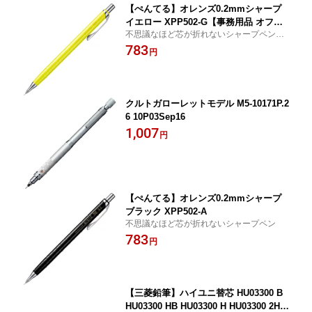
【ぺんてる】オレンズ0.2mmシャープ
イエロー XPP502-G【事務用品 オフィ
不思議なほど芯が折れないシャープペン
ス用品 シャープペンシル シャーペン 芯
【事務用品 オフィス用品 シャープペンシル
783
が折れない 極細 筆記用具 筆記具 文房
円
シャーペン 芯が折れない 極細 筆記用具 文
具 ステーショナリー 就職祝い 入学祝
房具 ステーショナリー 就職祝い 入学祝
い】
い】
クルトガローレットモデル M5-10171P.2
6 10P03Sep16
1,007
円
【ぺんてる】オレンズ0.2mmシャープ
ブラック XPP502-A
不思議なほど芯が折れないシャープペン
783
円
【三菱鉛筆】ハイユニ替芯 HU03300 B
HU03300 HB HU03300 H HU03300 2H