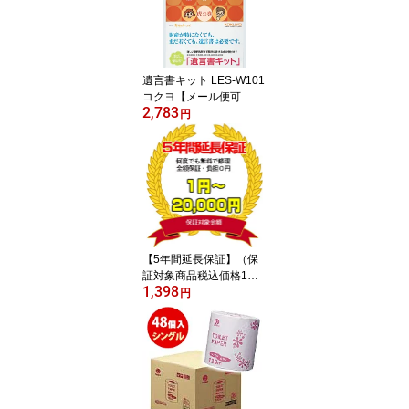
遺言書キット LES-W101
コクヨ【メール便可
2,783
能！！】（数量限定）
円
【YDKG-tk】【fs2gm】
【RCP】【fs3gm】
【5年間延長保証】（保
証対象商品税込価格1
1,398
円〜2万円）【YDKG-t
円
k】【YDKG-tk】【RC
P】