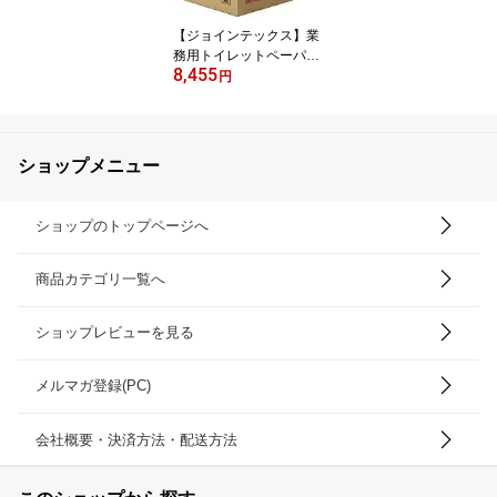
【ジョインテックス】業
務用トイレットペーパー
8,455
芯なし(48ロール入) N02
円
4J【YDKG-tk】【fs2g
m】【RCP】【fs3gm】
ショップメニュー
ショップのトップページへ
商品カテゴリ一覧へ
ショップレビューを見る
メルマガ登録(PC)
会社概要・決済方法・配送方法