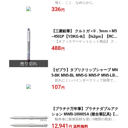
強く、こく、なめらかに。
【YDKG-tk】【fs2gm】【RCP】【fs3g
336
m】
円
【三菱鉛筆】 クルトガ＜0．5mm＞M5
−4501P【YDKG-tk】【fs2gm】【RC
【オフィスマーケットヒット商品】 クル
P】【fs3gm】
っと回ってトガった芯をキープ！！ メール
488
円
便可能商品！！
【ゼブラ】タプリクリップシャープ MN
5-BK MN5-BL MN5-G MN5-P MN5-LB
折れにくいバインダークリップ採用で、
MN5-W【YDKG-tk】【fs2gm】【RC
厚いボードや厚手の生地にもはさめます。
107
P】【fs3gm】
円
【プラチナ万年筆】プラチナダブルアク
ション MWB-10000SA (複合筆記具)【Y
軸本体に銀無垢材を使い3種類の彫刻を施
DKG-tk】【fs2gm】【RCP】【fs3g
し素材感を生かした華やかなシャーボ
12,941
m】
送料無料
円