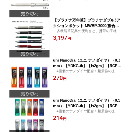
【プラチナ万年筆】プラチナダブル3ア
クションポケット MWBP-3000(複合筆
多機能筆記具の便利さと、携帯の手軽さ
記具)【fs2gm】【RCP】【fs3gm】
を1本に凝縮した先進の筆記具です。
3,197
円
uni NanoDia（ユニ ナノダイヤ）（0.3
mm）【YDKG-tk】【fs2gm】【RCP】
4億個のナノダイヤ配合！超最強のままく
【fs3gm】
っきりなめらか！！
270
円
uni NanoDia（ユニ ナノダイヤ）（0.5
mm）【YDKG-tk】【fs2gm】【RCP】
4億個のナノダイヤ配合！超最強のままく
【fs3gm】
っきりなめらか！！
214
円