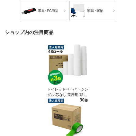
ショップ内の注目商品
トイレットペーパー シン
グル 芯なし 業務用 150m
48ロール(6ロール×8パッ
ク)ロング オリジナル エ
コノミー《商品到着後、
レビュー書いて次回使え
るクーポンプレゼント》
『送料無料（一部地域除
く）』