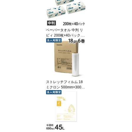
ペーパータオル 中判 リ
ビィ 200枚×40パック 業
務用『送料無料（一部地
域除く）』
ストレッチフィルム 18
ミクロン 500mm×300m
6本『送料無料（一部地
域除く）』