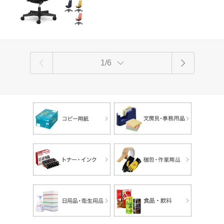
『代引不可』『送料無料（一部地域除
く）』
1/6