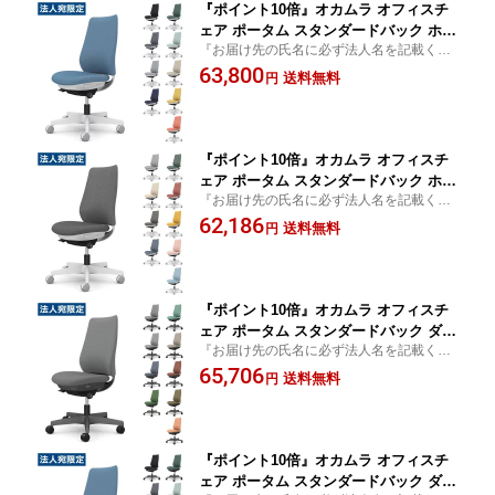
『ポイント10倍』オカムラ オフィスチ
ェア ポータム スタンダードバック ホワ
『お届け先の氏名に必ず法人名を記載くだ
イトフレーム 背クッション 肘なし ナイ
さい』椅子 オフィス家具 OAチェア デスク
63,800
ロンキャスター リネット CF13XW FRU
送料無料
円
チェア Potam
『代引不可』『送料無料（一部地域除
く）』
『ポイント10倍』オカムラ オフィスチ
ェア ポータム スタンダードバック ホワ
『お届け先の氏名に必ず法人名を記載くだ
イトフレーム 背クッション 肘なし ナイ
さい』椅子 オフィス家具 OAチェア デスク
62,186
ロンキャスター インターロック CF13X
送料無料
円
チェア Potam
W FXW『代引不可』『送料無料（一部
地域除く）』
『ポイント10倍』オカムラ オフィスチ
ェア ポータム スタンダードバック ダー
『お届け先の氏名に必ず法人名を記載くだ
クグレーフレーム 背クッション 肘なし
さい』椅子 オフィス家具 OAチェア デスク
65,706
ウレタンキャスター ツイル CF13ZA FK
送料無料
円
チェア Potam
Y/Z『代引不可』『送料無料（一部地域
除く）』
『ポイント10倍』オカムラ オフィスチ
ェア ポータム スタンダードバック ダー