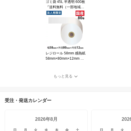
ゴミ袋 45L 半透明 600枚
『送料無料（一部地域除
く）』
レジロール 58mm 感熱紙
58mm×80mm×12mm 80
巻 『返品不可』『代引不
可』『送料無料（一部地
域除く）』
もっと見る
受注・発送カレンダー
2026年8月
20
日
月
火
水
木
金
土
日
月
火