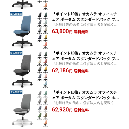
く）』
『ポイント10倍』オカムラ オフィスチ
ェア ポータム スタンダードバック ブラ
『お届け先の氏名に必ず法人名を記載くだ
ックフレーム 背クッション 肘なし ナイ
さい』椅子 オフィス家具 OAチェア デスク
63,800
ロンキャスター リネット CF13XR FRU
送料無料
円
チェア Potam
『代引不可』『送料無料（一部地域除
く）』
『ポイント10倍』オカムラ オフィスチ
ェア ポータム スタンダードバック ブラ
『お届け先の氏名に必ず法人名を記載くだ
ックフレーム 背クッション 肘なし ナイ
さい』椅子 オフィス家具 OAチェア デスク
62,186
ロンキャスター インターロック CF13X
送料無料
円
チェア Potam
R FXW『代引不可』『送料無料（一部
地域除く）』
『ポイント10倍』オカムラ オフィスチ
ェア ポータム スタンダードバック ホワ
『お届け先の氏名に必ず法人名を記載くだ
イトフレーム 背クッション 肘なし ナイ
さい』椅子 オフィス家具 OAチェア デスク
62,920
ロンキャスター ツイル CF13XW FKY/Z
送料無料
円
チェア Potam
『代引不可』『送料無料（一部地域除
く）』