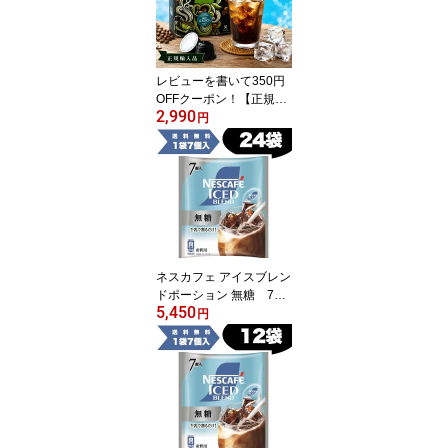
レビューを書いて350円
OFFクーポン！【正規輸
2,990
入品】[1杯 60円]ドルチ
円
ェグスト カプセル 互換 5
0杯分 カプセルコーヒー
PAGLIERO パグリエロ
イタリア産 アラビカ ロ
ブスタ 本格 エスプレッ
ソ コーヒーカプセル ア
イスコーヒー 送料無料
【1～2営業日以内に出
ネスカフェ アイスブレン
荷】
ドポーション 無糖 7個
5,450
入×24袋【3～4営業日以
円
内に出荷】【送料無料】
ネスレ ネスカフェ コー
ヒー