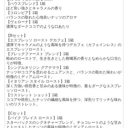
【ハウスブレンド】1箱
ほど良い強さとキャラメルの香り
【コロンビア】1箱
バランスの取れた心地良いナッツのアロマ
【ヴェローナ】1箱
濃厚なダークココアのような口あたり
【Bセット】
【エスプレッソ ロースト デカフェ】1箱
濃厚でキャラメルのような風味を持つデカフェ（カフェインレス）の
エスプレッソロースト。
【ブレックファースト ブレンド】1箱
軽めのローストで、生き生きとした柑橘系の香りとなめらかな口当た
りが特徴。
【シングルオリジン グアテマラ】1箱
ナッツやココアを思わせるニュアンスと、バランスの取れた味わいが
特徴のミディアムロースト。
【イタリアン スタイル ロースト】1箱
深く力強い焙煎香と甘みのある後味が特徴の、最もダークなエスプレ
ッソロースト。
【リストレット ショット】1箱
ココアや焙煎したナッツの繊細な風味を持つ、深煎りでリッチな味わ
いのリストレット。
【Cセット】
【パイク プレイス ロースト】1箱
スターバックスのシグネチャーブレンド。チョコレートのような甘み
とトーストしたナッツの風味が特徴のミディアムロースト。