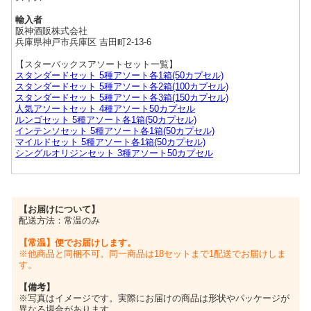
輸入者
阪神酒販株式会社
兵庫県神戸市兵庫区 吉田町2-13-6
【スターバックスアソートセット一覧】
スタンダードセット 5種アソート各1箱(50カプセル)
スタンダードセット 5種アソート各2箱(100カプセル)
スタンダードセット 5種アソート各3箱(150カプセル)
人気アソートセット 4種アソート50カプセル
ルンゴセット 5種アソート各1箱(50カプセル)
インテンソセット 5種アソート各1箱(50カプセル)
マイルドセット 5種アソート各1箱(50カプセル)
シングルオリジンセット 3種アソート50カプセル
【お届けについて】
配送方法：常温のみ
【常温】便でお届けします。
※他商品と同梱不可。同一商品は18セットまで1配送でお届けしま
す。
【備考】
※写真はイメージです。実際にお届けの商品は形状やパッケージが
異なる場合があります。