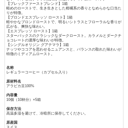
【ブレックファーストブレンド】1箱
軽めのローストで、生き生きとした柑橘系の香りとなめらかな口当た
りが特徴。
【ブロンドエスプレッソ ロースト】1箱
軽やかなブロンドローストで、明るいシトラスとフローラルな香りが
広がる、爽快な味わい。
【エスプレッソ ロースト】1箱
スターバックスのクラシックなダークロースト。カラメルとダークチ
ョコレートの濃厚な味わいが特徴。
【シングルオリジン グアテマラ】1箱
ナッツやココアを思わせるニュアンスと、バランスの取れた味わいが
特徴のミディアムロースト。
名称
レギュラーコーヒー（カプセル入り）
原材料名
アラビカ豆100%
内容量
10個（10杯分）×5箱
保存方法
高温多湿を避けて、冷暗所に保存してください。
原産国
スイス