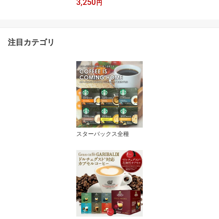
3,250
め 7個入×12袋【3～4
円
営業日以内に出荷】【送
料無料】ネスレ ネスカフ
ェ コーヒー
注目カテゴリ
スターバックス全種