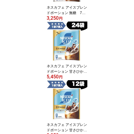
ネスカフェ アイスブレン
ドポーション 無糖 7個
3,250
入×12袋【3～4営業日以
円
内に出荷】【送料無料】
ネスレ ネスカフェ コー
ヒー
ネスカフェ アイスブレン
ドポーション 甘さひかえ
5,450
め 7個入×24袋【3～4
円
営業日以内に出荷】【送
料無料】ネスレ ネスカフ
ェ コーヒー
ネスカフェ アイスブレン
ドポーション 甘さひかえ