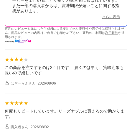
ーヒーを楽しめることが多くの購入者に喜ばれています。
また一部の購入者からは、賞味期限が短いことに関する指
摘があります。
さらに表示
直近のレビューを元にした生成AIによる要約であり正確性や適切性は保証されませ
ん。商品レビューの内容はご自身でお確かめ下さい。要約のご利用は
利用規約
が適
用されます。
この商品を注文するのは2回目です 届くのは早く、賞味期限も
長いので嬉しいです
はぎーらぶ
さん
2026/08/06
何度もリピートしています。リーズナブルに買えるので助かりま
す。
購入者
さん
2026/08/02