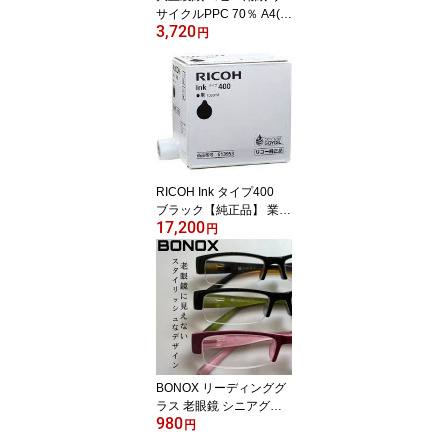
サイクルPPC 70％ A4(5
3,720
00枚×5冊)
円
RICOH Ink タイプ400
ブラック【純正品】 業務
17,200
用1000ml×5個セット：6
円
13953×5
BONOX リーディンググ
ラス 老眼鏡 シニアグラ
980
ス WA009シリーズ
円